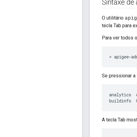
Sintaxe de
O utilitário
apig
tecla Tab para e
Para ver todos 
> apigee-ad
Se pressionar a 
analytics
buildinfo
A tecla Tab most