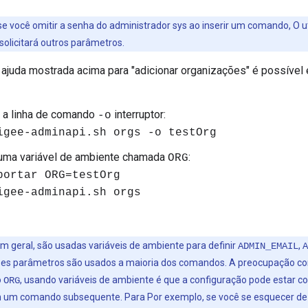
e você omitir a senha do administrador sys ao inserir um comando, O ut
solicitará outros parâmetros.
 ajuda mostrada acima para "adicionar organizações" é possível
 a linha de comando
interruptor:
-o
igee-adminapi.sh orgs -o testOrg
 uma variável de ambiente chamada
:
ORG
portar ORG=testOrg
igee-adminapi.sh orgs
em geral, são usadas variáveis de ambiente para definir
,
ADMIN_EMAIL
A
ses parâmetros são usados a maioria dos comandos. A preocupação com
o
, usando variáveis de ambiente é que a configuração pode estar 
ORG
m um comando subsequente. Para Por exemplo, se você se esquecer de r