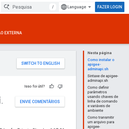
/
FAZER LOGIN
ÃO EXTERNA
Nesta página
Como instalar o
apigee-
adminapi.sh
Sintaxe de apigee-
adminapi.sh
Isso foi útil?
Como definir
parâmetros
i
.
usando chaves de
linha de comando
ENVIE COMENTÁRIOS
e variáveis de
ambiente
Como transmitir
um arquivo para
apigee-