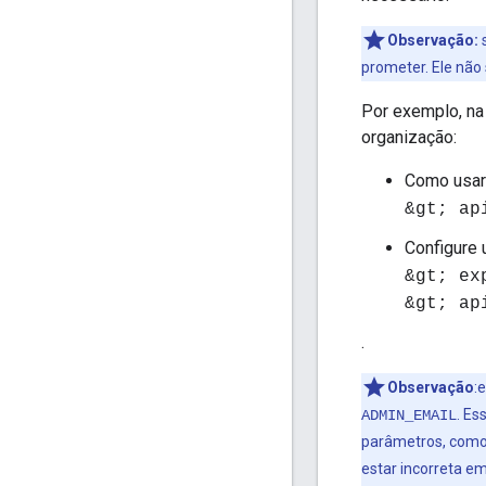
Observação:
s
prometer. Ele não 
Por exemplo, na
organização:
Como usar
&gt; ap
Configure
&gt; ex
&gt; ap
.
Observação
:
. Es
ADMIN_EMAIL
parâmetros, com
estar incorreta e