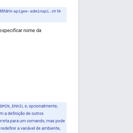
ilitário
te
apigee-adminapi.sh
 especificar nome da
e, opcionalmente,
DMIN_EMAIL
 a definição de outros
correta para um comando, mas pode
edefinir a variável de ambiente,