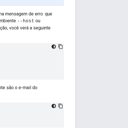
 uma mensagem de erro. que
 ambiente
ou
--host
ão, você verá a seguinte
te são o e-mail do