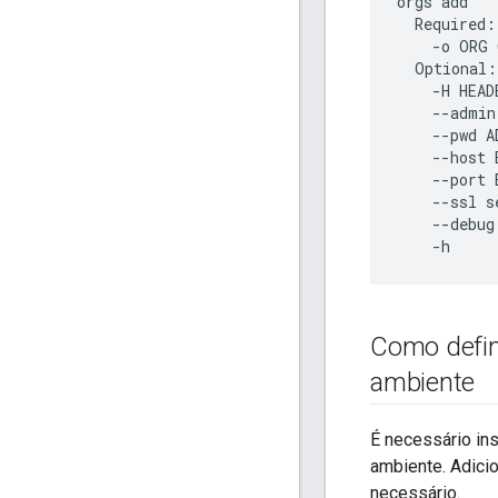
orgs
add
Required
:
-
o
ORG
Optional
:
-
H
HEAD
--
admin
--
pwd
A
--
host
--
port
--
ssl
s
--
debug
-
h
Como defin
ambiente
É necessário in
ambiente. Adicio
necessário.