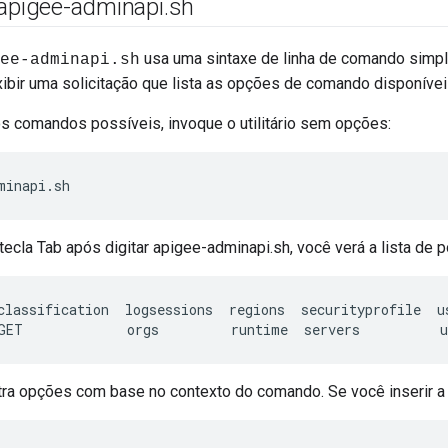
 apigee-adminapi
.
sh
usa uma sintaxe de linha de comando simpl
ee-adminapi.sh
xibir uma solicitação que lista as opções de comando disponívei
os comandos possíveis, invoque o utilitário sem opções:
minapi.sh 
tecla Tab após digitar apigee-adminapi.sh, você verá a lista de 
classification
logsessions
regions
securityprofile
u
GET
orgs
runtime
servers
u
ra opções com base no contexto do comando. Se você inserir a t