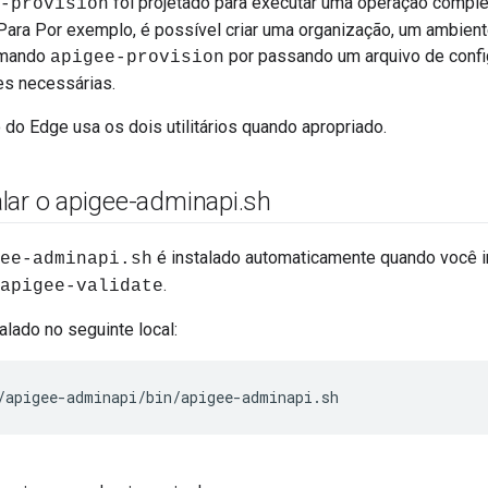
foi projetado para executar uma operação complet
-provision
ara Por exemplo, é possível criar uma organização, um ambient
omando
por passando um arquivo de conf
apigee-provision
es necessárias.
do Edge usa os dois utilitários quando apropriado.
lar o apigee-adminapi
.
sh
é instalado automaticamente quando você ins
ee-adminapi.sh
.
apigee-validate
stalado no seguinte local:
/apigee-adminapi/bin/apigee-adminapi.sh