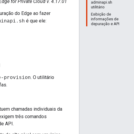
Edge for Private Cloud v. 4.17.01
adminapi.sh
utilitário
uração do Edge ao fazer
Exibição de
informações de
é que ele:
minapi.sh
depuração e API
I
. O utilitário
e-provision
fas.
tuem chamadas individuais da
l exigem três comandos
e API.