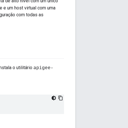
a de alto nível com um único
e e um host virtual com uma
iguração com todas as
tala o utilitário
apigee-