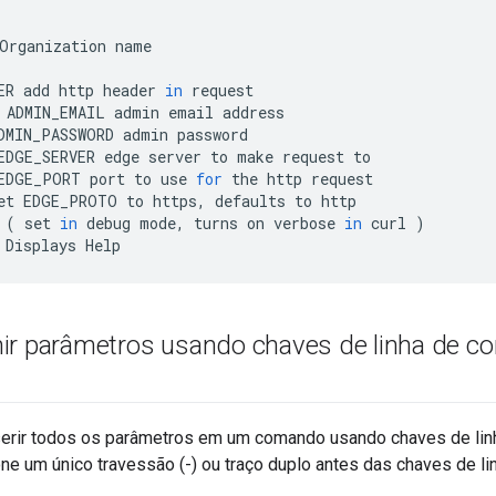
Organization
name
ER
add
http
header
in
request
ADMIN_EMAIL
admin
email
address
DMIN_PASSWORD
admin
password
EDGE_SERVER
edge
server
to
make
request
to
EDGE_PORT
port
to
use
for
the
http
request
et
EDGE_PROTO
to
https
,
defaults
to
http
(
set
in
debug
mode
,
turns
on
verbose
in
curl
)
Displays
Help
ir parâmetros usando chaves de linha de co
serir todos os parâmetros em um comando usando chaves de lin
ne um único travessão (-) ou traço duplo antes das chaves de l