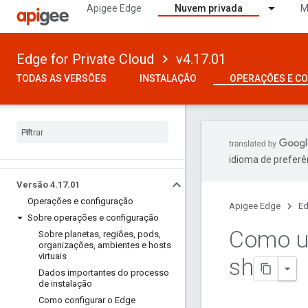
Apigee Edge
Nuvem privada
M
Edge for Private Cloud
v4.17.01
TODAS AS VERSÕES
INSTALAÇÃO
OPERAÇÕES E C
idioma de preferê
Versão 4
.
17
.
01
Operações e configuração
Apigee Edge
Ed
Sobre operações e configuração
Como us
Sobre planetas
,
regiões
,
pods
,
organizações
,
ambientes e hosts
virtuais
sh
Dados importantes do processo
de instalação
Como configurar o Edge