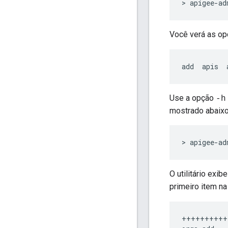
> apigee-ad
Você verá as op
add  apis  
Use a opção
-h
mostrado abaixo
> apigee-ad
O utilitário ex
primeiro item n
++++++++++