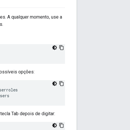
es. A qualquer momento, use a
s.
possíveis opções:
serroles
sers
ecla Tab depois de digitar: