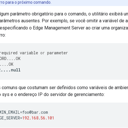
rro para o próximo comando.
lgum parâmetro obrigatório para o comando, o utilitário exibirá
râmetros ausentes. Por exemplo, se você omitir a variável de
especificando o Edge Management Server ao criar uma organizaç
ro:
required
variable
or
parameter
ORD
....
OK
....
OK
R
....
null
 comuns que costumam ser definidos como variáveis de ambien
o sys e o endereço IP do servidor de gerenciamento:
MIN_EMAIL
=
foo
@
bar
.
com
GE_SERVER
=
192.168
.
56.101