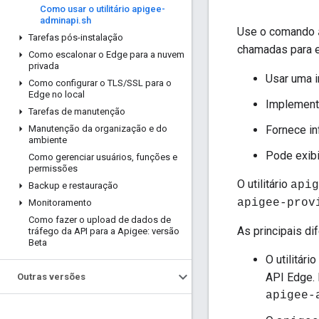
Como usar o utilitário apigee-
adminapi
.
sh
Use o comando
Tarefas pós-instalação
chamadas para e
Como escalonar o Edge para a nuvem
privada
Usar uma i
Como configurar o TLS
/
SSL para o
Edge no local
Implement
Tarefas de manutenção
Manutenção da organização e do
Fornece in
ambiente
Pode exibi
Como gerenciar usuários
,
funções e
permissões
O utilitário
apig
Backup e restauração
apigee-prov
Monitoramento
Como fazer o upload de dados de
As principais di
tráfego da API para a Apigee: versão
Beta
O utilitário
API Edge. 
Outras versões
apigee-