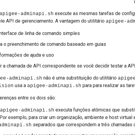
execute as mesmas tarefas de config
apigee-adminapi.sh
le API de gerenciamento. A vantagem do utilitário
apigee-ad
nterface de linha de comando simples
a o preenchimento de comando baseado em guias
formações de ajuda e uso
r a chamada de API correspondente se você decidir testar a AP
não é uma substituição do utilitário
ee-adminapi.sh
apige
usa a
para para realizar as tare
ision
apigee-adminapi.sh
ferenças entre os dois são:
executa funções atômicas que substi
apigee-adminapi.sh
Por exemplo, para criar um organização, ambiente e host virtua
separados que correspondem a três chamadas d
adminapi.sh