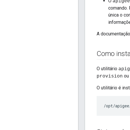
O
apigee
comando. P
única o c
informaçõ
A documentação 
Como insta
O utilitário
apig
ou
provision
O utilitário é in
/opt/apigee