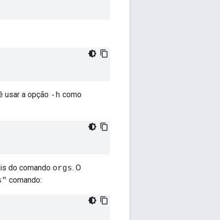
ê usar a opção
como
-h
veis do comando
. O
orgs
comando:
s"