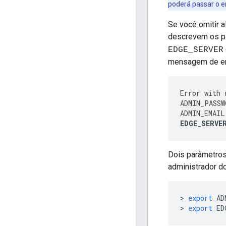
poderá passar o e
Se você omitir a
descrevem os pa
EDGE_SERVER
mensagem de er
Error
with
ADMIN_PASSW
ADMIN_EMAIL
EDGE_SERVE
Dois parâmetros
administrador d
>
export
AD
>
export
ED