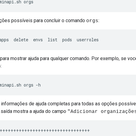
minapi.sh orgs
ções possíveis para concluir o comando
:
orgs
apps  delete  envs  list  pods  userroles
para mostrar ajuda para qualquer comando. Por exemplo, se voc
:
minapi.sh orgs -h
ibe informações de ajuda completas para todas as opções possí
a saída mostra a ajuda do campo
"Adicionar organizaçõe
+++++++++++++++++++++++++++++++++