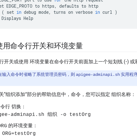
et
EDGE_PROTO
to
https
,
defaults
to
http
(
set
in
debug
mode
,
turns
on
verbose
in
curl
)
Displays
Help
使用命令行开关和环境变量
开关或使用 环境变量在命令行开关前面加上一个短划线 (-) 或双短
在输入命令时省略了系统管理员密码，则
实用程序
apigee-adminapi.sh
关“组织添加”部分的帮助信息中，命令，您可以指定 组织名称：
令行 切换：
gee-adminapi.sh 组织 -o testOrg
的环境变量：
ORG
ORG=testOrg