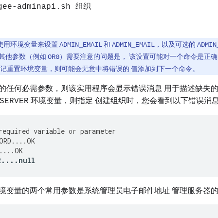
gee-adminapi.sh 组织
使用环境变量来设置
和
，以及可选的
ADMIN_EMAIL
ADMIN_EMAIL
ADMIN
其他参数（例如
）需要注意的问题是， 该设置可能对一个命令是正
ORG
忘记重置环境变量，则可能会无意中将错误的 值添加到下一个命令。
的任何必需参数，则该实用程序会显示错误消息 用于描述缺失
环境变量，则指定 创建组织时，您会看到以下错误消
SERVER
required
variable
or
parameter
ORD
....
OK
....
OK
R
....
null
境变量的两个常用参数是系统管理员电子邮件地址 管理服务器的地