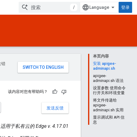
/
登录
本页内容
含错
安装 apigee-
adminapi.sh
apigee-
adminapi.sh 语法
设置参数 使用命令
该内容对您有帮助吗？
行开关和环境变量
将文件传递给
apigee-
发送反馈
adminapi.sh 实用
显示调试和 API 信
息
适用于私有云的 Edge v. 4.17.01