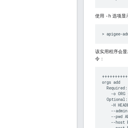
使用
选项显
-h
> apigee-ad
该实用程序会
令：
++++++++++
orgs
add
Required
:
-
o
ORG
Optional
:
-
H
HEAD
--
admin
--
pwd
A
--
host
--
port