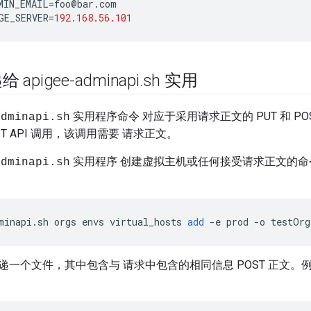
MIN_EMAIL
=
foo
@
bar
.
com
GE_SERVER
=
192.168
.
56.101
pigee-adminapi
.
sh 实用
实用程序命令 对应于采用请求正文的 PUT 和 PO
adminapi.sh
ST API 调用，该调用需要 请求正文。
实用程序 创建虚拟主机或任何接受请求正文的命
adminapi.sh
minapi
.
sh
orgs
envs
virtual_hosts
add
-
e
prod
-
o
testOrg
递一个文件，其中包含与 请求中包含的相同信息 POST 正文