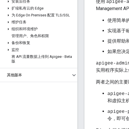
使用
安装后任务
apigee-
Management A
扩缩私有云的 Edge
为 Edge On Premises 配置 TLS
/
SSL
使用简单
维护任务
组织和环境维护
实现基于
管理用户、角色和权限
提供帮助
备份和恢复
监控
如果您决定
将 API 流量数据上传到 Apigee - Beta
版
apigee-admi
实用程序实际上
其他版本
两者之间的主要
apigee-
和虚拟主
apigee-
令，即可