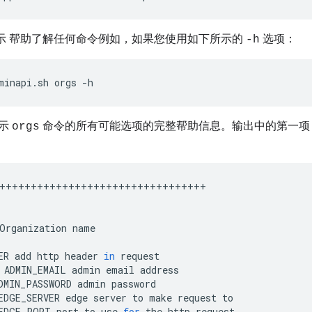
示 帮助了解任何命令例如，如果您使用如下所示的
选项：
-h
minapi.sh orgs -h
显示
命令的所有可能选项的完整帮助信息。输出中的第一项
orgs
+++++++++++++++++++++++++++++++++
Organization
name
ER
add
http
header
in
request
ADMIN_EMAIL
admin
email
address
DMIN_PASSWORD
admin
password
EDGE_SERVER
edge
server
to
make
request
to
EDGE_PORT
port
to
use
for
the
http
request