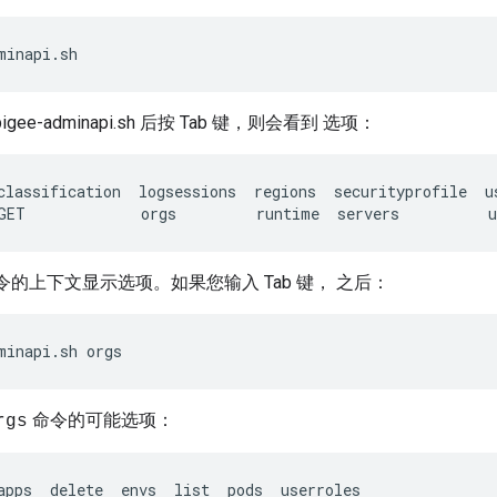
minapi.sh 
gee-adminapi.sh 后按 Tab 键，则会看到 选项：
classification
logsessions
regions
securityprofile
u
GET
orgs
runtime
servers
u
命令的上下文显示选项。如果您输入 Tab 键， 之后：
minapi.sh orgs
命令的可能选项：
rgs
apps  delete  envs  list  pods  userroles