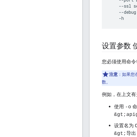
--
ssl
s
--
debug
-
h
设置参数 
您必须使用命令行
注意
：如果您
数。
例如，在上文有
使用
命
-o
&gt;api
设置名为
&gt;导出 