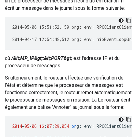
un Le processeur de messages n'est plus en rotation. Il
écrit un message dans le journal sous la forme suivante:
2014
-
05
-
06
15
:
51
:
52
,
159
or
g
:
env
:
RPCClientClientP
2014
-
04
-
17
12
:
54
:
48
,
512
or
g
:
env
:
nioEventLoopGrou
où
/&lt;MP_IP&gt;:&lt;PORT&gt;
est l'adresse IP et du
processeur de messages.
Si ultérieurement, le routeur effectue une vérification de
l'état et détermine que le processeur de messages est
fonctionne correctement, le routeur remet automatiquement
le processeur de messages en rotation. La Le routeur écrit
également une balise "Annoter" au journal sous la forme:
2014
-
05
-
06
16
:
07
:
29
,
054
or
g
:
env
:
RPCClientClientP