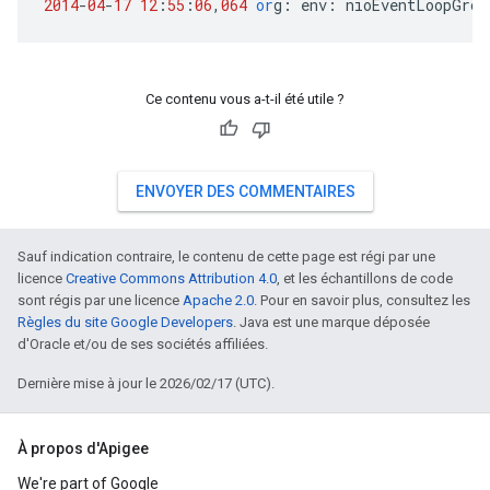
2014
-
04
-
17
12
:
55
:
06
,
064
or
g
:
env
:
nioEventLoopGrou
Ce contenu vous a-t-il été utile ?
ENVOYER DES COMMENTAIRES
Sauf indication contraire, le contenu de cette page est régi par une
licence
Creative Commons Attribution 4.0
, et les échantillons de code
sont régis par une licence
Apache 2.0
. Pour en savoir plus, consultez les
Règles du site Google Developers
. Java est une marque déposée
d'Oracle et/ou de ses sociétés affiliées.
Dernière mise à jour le 2026/02/17 (UTC).
À propos d'Apigee
We're part of Google