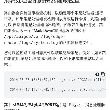
消息处理器的路由器健康检查
路由器会实施健康检查机制，以确定哪个消息处理器 运行
正常。如果消息处理器被检测到故障或运行缓慢，则路由器
可以 自动将消息处理器退出轮替。如果发生这种情况，路
由器会写入一个 “Mark Down”将消息发送到位于
/opt/apigee/var/log/edge-
的路由器日志文件。
router/logs/system.log
您可以监控路由器日志文件以获取这些消息。例如，如果路
由器使用 消息处理器退出轮替，以如下形式将消息写入日
志：
2014
-
05
-
06
15
:
51
:
52
,
159
or
g
:
env
:
RPCClientClientP
2014
-
04
-
17
12
:
54
:
48
,
512
or
g
:
env
:
nioEventLoopGrou
其中
/&lt;MP_IP&gt;:&lt;PORT&gt;
是 IP 地址， 消息处理器