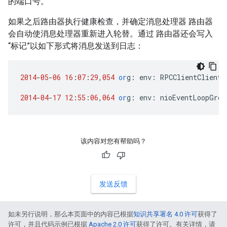
的端口号。
如果之后路由器执行健康检查，并确定消息处理器 路由器
会自动使消息处理器重新进入轮替。通过 路由器还会写入
“标记”以如下形式将消息发送到日志：
2014
-
05
-
06
16
:
07
:
29
,
054
or
g
:
env
:
RPCClientClientP
2014
-
04
-
17
12
:
55
:
06
,
064
or
g
:
env
:
nioEventLoopGrou
该内容对您有帮助吗？
发送反馈
如未另行说明，那么本页面中的内容已根据
知识共享署名 4.0 许可
获得了
许可，并且代码示例已根据
Apache 2.0 许可
获得了许可。有关详情，请