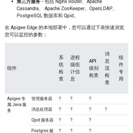
第三方服务
- 包括 Nginx Router、Apache
Cassandra、 Apache ZooKeeper、OpenLDAP、
PostgreSQL 数据库和 Qpid。
在 Apigee Edge 的本地部署中，您可以通过下表快速浏览
您可以监控的参数：
消
系
进程
组
API
息
统
级统
件
组件
级别
流
检
计信
专
检查
检
查
息
用
查
Apigee 专
管理服务器
?
?
?
属 Java 服
消息处理器
?
?
?
?
务
Qpid 服务器
?
?
?
Postgres 服
?
?
?