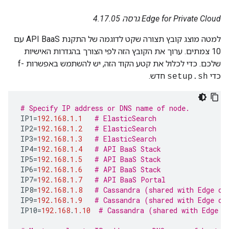
Edge for Private Cloud גרסה 4.17.05
למטה מוצג קובץ תצורה שקט לדוגמה של התקנת API BaaS עם
10 צמתים. ערוך את הקובץ הזה לפי הצורך בהגדרות האישיות
שלכם. כדי לכלול את קטע הקוד הזה, יש להשתמש באפשרות -f
כדי
חדש.
setup.sh
# Specify IP address or DNS name of node.
IP1
=
192.168
.
1.1
# ElasticSearch
IP2
=
192.168
.
1.2
# ElasticSearch
IP3
=
192.168
.
1.3
# ElasticSearch
IP4
=
192.168
.
1.4
# API BaaS Stack
IP5
=
192.168
.
1.5
# API BaaS Stack
IP6
=
192.168
.
1.6
# API BaaS Stack
IP7
=
192.168
.
1.7
# API BaaS Portal
IP8
=
192.168
.
1.8
# Cassandra (shared with Edge or
IP9
=
192.168
.
1.9
# Cassandra (shared with Edge or
IP10
=
192.168
.
1.10
# Cassandra (shared with Edge o