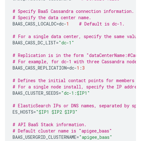
# Specify BaaS Cassandra connection information.
# Specify the data center name.
BAAS_CASS_LOCALDC
=
dc
-
1
# Default is dc-1.
# For a single data center, specify the same value
BAAS_CASS_DC_LIST
=
"dc-1"
# Replication is in the form "dataCenterName:#Cass
# For example, for dc-1 with three Cassandra nodes
BAAS_CASS_REPLICATION
=
dc
-
1
:
3
# Defines the initial contact points for members o
# For a single node install, specify the IP addres
BAAS_CLUSTER_SEEDS
=
"dc-1:$IP1"
# ElasticSearch IPs or DNS names, separated by spa
ES_HOSTS
=
"$IP1 $IP2 $IP3"
# API BaaS Stack information.
# Default cluster name is "apigee_baas"
BAAS_USERGRID_CLUSTERNAME
=
"apigee_baas"