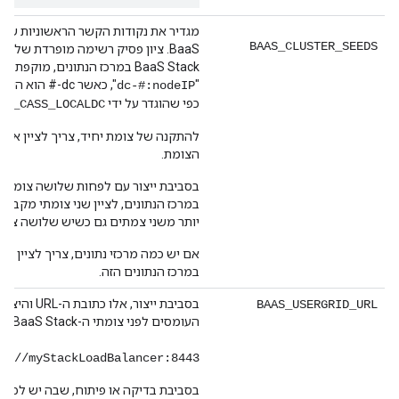
מגדיר את נקודות הקשר הראשוניות של
BAAS_CLUSTER_SEEDS
BaaS. ציון פסיק רשימה מופרדת של 
BaaS Stack במרכז הנתונים, מוקפ
"
", כאשר dc-# הו
dc-#:nodeIP
כפי שהוגדר על ידי
AS_CASS_LOCALDC
הצומת.
במרכז הנתונים, לציין שני צומתי מקבץ כז
יותר משני צמתים גם כשיש שלושה צמתי Stack או יות
אם יש כמה מרכזי נתונים, צריך לציין ר
במרכז הנתונים הזה.
בסביבת ייצור, אלו 
BAAS_USERGRID_URL
העומסים לפני צומתי ה-API BaaS Stack, בפורמט:
p://myStackLoadBalancer:8443