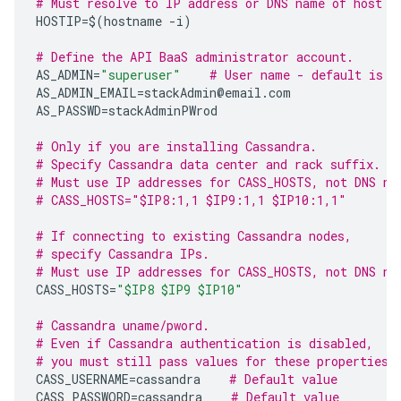
# Must resolve to IP address or DNS name of host -
HOSTIP
=$
(
hostname
-
i
)
# Define the API BaaS administrator account.  
AS_ADMIN
=
"superuser"
# User name - default is "
AS_ADMIN_EMAIL
=
stackAdmin
@
email
.
com
AS_PASSWD
=
stackAdminPWrod
# Only if you are installing Cassandra.
# Specify Cassandra data center and rack suffix.
# Must use IP addresses for CASS_HOSTS, not DNS na
# CASS_HOSTS="$IP8:1,1 $IP9:1,1 $IP10:1,1"
# If connecting to existing Cassandra nodes, 
# specify Cassandra IPs.
# Must use IP addresses for CASS_HOSTS, not DNS na
CASS_HOSTS
=
"$IP8 $IP9 $IP10"
# Cassandra uname/pword.
# Even if Cassandra authentication is disabled,
# you must still pass values for these properties.
CASS_USERNAME
=
cassandra
# Default value
CASS_PASSWORD
=
cassandra
# Default value