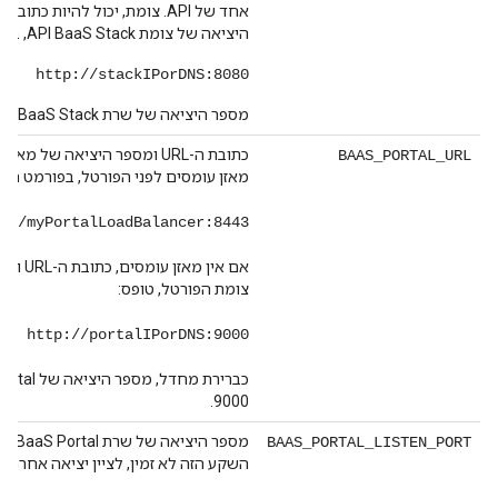
היציאה של צומת API BaaS Stack, באופן הבא:
http://stackIPorDNS:8080
מספר היציאה של שרת API BaaS Stack הוא 8080.
כתובת ה-URL ומספר היציאה של מ
BAAS_PORTAL_URL
מאזן עומסים לפני הפורטל, בפורמט הזה
://myPortalLoadBalancer:8443
אם אין מאז
צומת הפורטל, טופס:
http://portalIPorDNS:9000
9000.
BAAS_PORTAL_LISTEN_PORT
השקע הזה לא זמין, לציין יציאה אחרת.