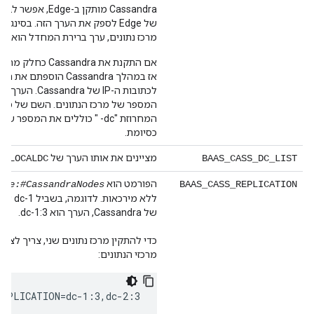
Cassandra מותקן ב-
מרכז נתונים, ערך ברירת המחדל הוא dc-1.
המספר של מרכז הנתונים. השם של מרכז
המחרוזת "dc- " כוללים את המספר 
כסיומת.
מציינים את אותו הערך של
S_LOCALDC
BAAS_CASS_DC_LIST
הפורמט הוא
ame:#CassandraNodes
BAAS_CASS_REPLICATION
ללא מירכא
של Cassandra, הערך הוא dc-1:3.
כדי להתקין מרכז נתונים שני, צריך לציין
מרכזי הנתונים:
REPLICATION=dc-1:3,dc-2:3