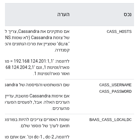
נכס
הערה
CASS_HOSTS
של צ
':dc,ra' שמציין את מרכז הנתונים וה
קסנדרה.
ואזור מארז/זמינות 1.
שם המשתמש והסיסמה של Cassandra.
CASS_USERNAME
CASS_PASSWORD
אם אימות Cassandra מושבת,
הערכים האלה. אבל, לפעמים המערכת
מהערכים.
BAAS_CASS_LOCALDC
תואם לערך של מספר שלם.
לדוגמה, dc-1 , dc-2 וכו'. אם