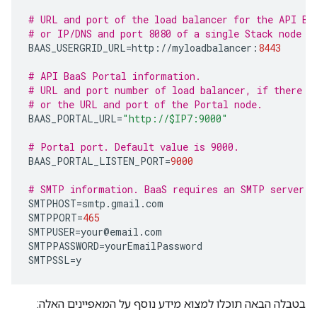
# URL and port of the load balancer for the API Ba
# or IP/DNS and port 8080 of a single Stack node w
BAAS_USERGRID_URL
=
http
:
//
myloadbalancer
:
8443
# API BaaS Portal information.
# URL and port number of load balancer, if there i
# or the URL and port of the Portal node.  
BAAS_PORTAL_URL
=
"http://$IP7:9000"
# Portal port. Default value is 9000.
BAAS_PORTAL_LISTEN_PORT
=
9000
# SMTP information. BaaS requires an SMTP server.
SMTPHOST
=
smtp
.
gmail
.
com
SMTPPORT
=
465
SMTPUSER
=
your
@
email
.
com
SMTPPASSWORD
=
yourEmailPassword
SMTPSSL
=
y
בטבלה הבאה תוכלו למצוא מידע נוסף על המאפיינים האלה: