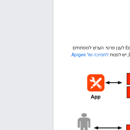
: Apigee Edge Developer Channel לא זמין להתקנה על ידי מנהל ההתקנה של Edge לענן פרטי. הערוץ למפתחים
לתמיכה של Apigee
.