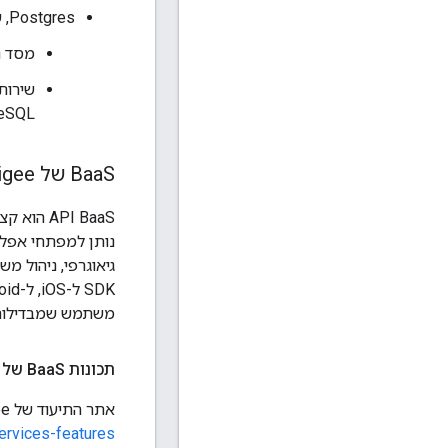
Postgres, שכולל:
מסד נתונים
reSQL
S של Apigee ל-API
Baa
נותן למפתחי אפלי
משתמש שמבדילות ב
תכונות Baa
S של API
אתר התיעוד של Apigee כולל מידע מקיף על תכונות BaaS של API. למידע נוסף:
ervices-features