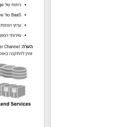
ניתוח של Apigee Edge
BaaS של Apigee ל-API
ערוץ המפתחים של e
שירותי המונטיזציה של Apigee Edge (נקר
הערה
זמין להתקנה באופן מקומי