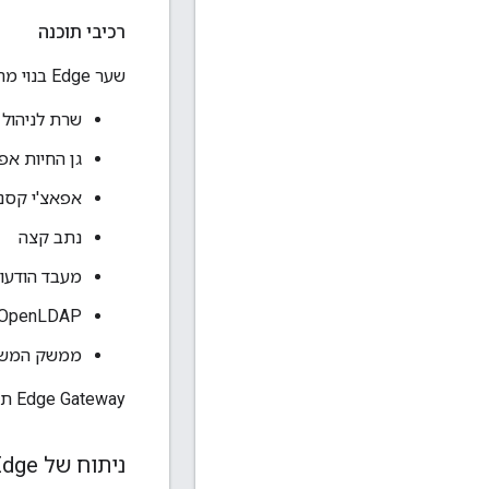
רכיבי תוכנה
שער Edge בנוי מהרכיבים העיקריים הבאים:
שרת לניהול
גן החיות אפ
אפאצ'י קסנ
נתב קצה
מעבד הודעות ge
OpenLDAP
ממשק המשתמש
Edge Gateway תוכנן כך שאפשר יהיה להתקין את כולם במארח יחיד או להפיץ אותם בין מספר מארחים.
ניתוח של Apigee Edge