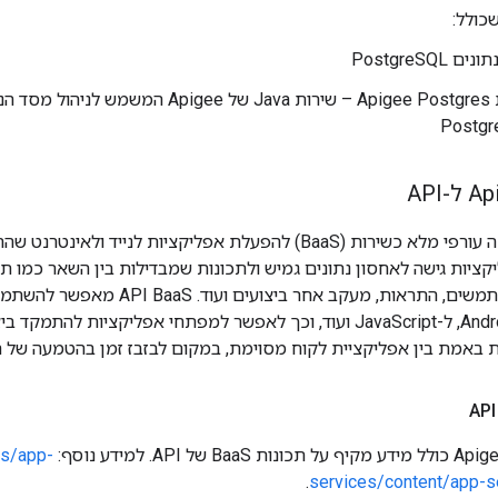
 PostgreSQL
שירות Apigee Postgres – שירות Java של Apigee המשמש ל
Postg
קציות גישה לאחסון נתונים גמיש ולתכונות שמבדילות בין השאר כמו 
גיאוגרפי, ניהול משתמשים, התראות, מעק
SDK ל-iOS, ל-Android, ל-JavaScript ועוד, וכך לאפשר למפתחי אפליקציות
אמת בין אפליקציית לקוח מסוימת, במקום לבזבז זמן בהטמעה של תשת
cs/app-
.
services/content/app-s