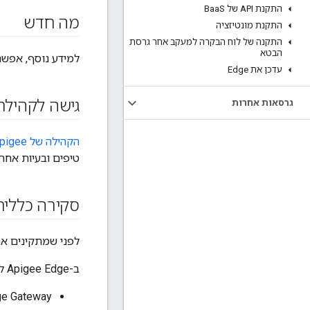
התקנת API של Baa
S
מה חדש
התקנת מונטיזציה
התקנה של לוח הבקרה למעקב אחר גרסת
הבטא
למידע נוסף, אפשר
עדכן את Edge
גישה לקהילת pigee
גרסאות אחרות
הקהילה של Apigee
טיפים ובעיות אחר
סקירה כללי
לפני שמתקינים את Apigee Edge לענן פרטי, צריך להכיר את הארגון הכולל של המודולים ורכיבי התוכנ
ב-Apigee Edge לענן הפרטי יש את המודולים הבאים:
Apigee Edge Gateway 