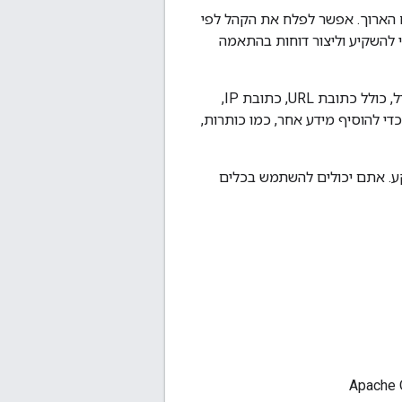
זהות מגמות שימוש לטווח הארוך. אפשר לפלח את הקהל לפי
מוש לפי שיטת API כדי לדעת איפה כדאי להשקיע וליצור דוחות בהתאמה
בזמן העברת הנתונים דרך Apigee Edge, נאספים כמה סוגי מידע שמוגדרים כברירת מחדל, כולל כתובת URL, כתובת IP,
ש במדיניות כדי להוסיף מידע אחר, כמו כותרות,
תוח הנתונים ברקע. אתם יכולים להשתמש בכלים