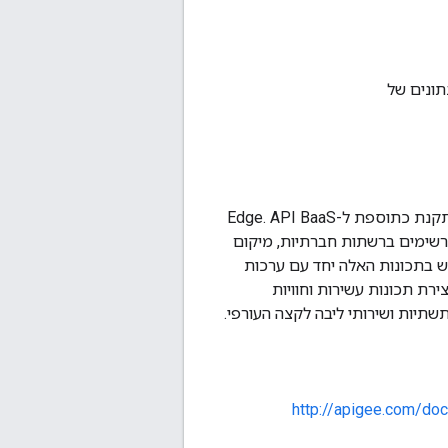
ניהול מסד הנתונים של
API BaaS הוא קצה עורפי מלא כשירות (BaaS) להפעלת אפליקציות לנייד ולאינטרנט שהתקנת כתוספת ל-Edge. API BaaS
תרשימים ברשתות חברתיות, מיקום
ב אחר ביצועים ועוד. API BaaS מאפשר להשתמש בתכונות האלה יחד עם ערכות
 להתמקד ביצירת תכונות עשירות וחוויות
יות ושירותי ליבה לקצה העורפי.
http://apigee.com/do