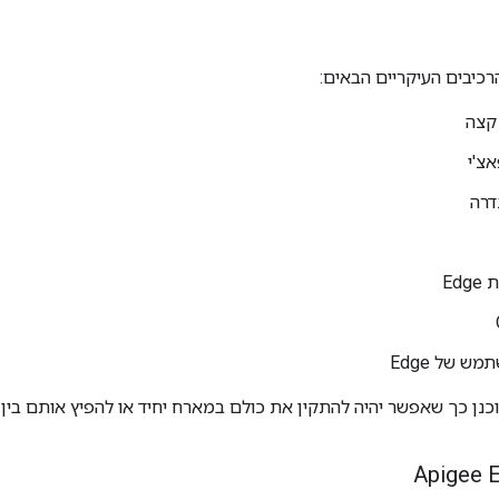
 קצה
אצ'י
דרה
Ed
 של Edge