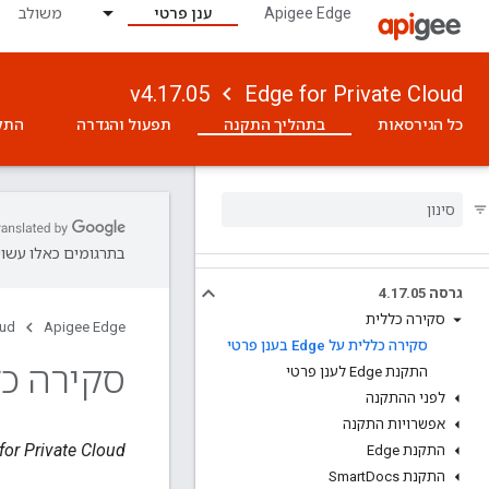
Apigee Edge
ענן פרטי
משולב
v4.17.05
Edge for Private Cloud
כל הגירסאות
בתהליך התקנה
תפעול והגדרה
התק
בתרגומים כאלו עשויו
גרסה 4
05
.
17
.
סקירה כללית
oud
Apigee Edge
סקירה כללית על Edge בענן פרטי
סקירה כללית על 
התקנת Edge לענן פרטי
לפני ההתקנה
אפשרויות התקנה
Edge for Private Cloud גרס
התקנת Edge
התקנת Smart
Docs