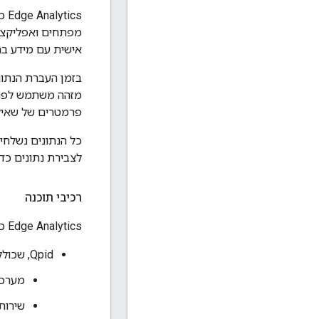
אישית עם מידע ב
פרמטרים של שאילתות ו
לצבירת נתונים כדי
רכיבי תוכנה
Edge Analytics כולל את הרכיבים הבאים:
Qpid, שכולל את הפרטים הבאים
מערכת ל
שירות Apigee Qpid Server – שירות Java של Apigee המשמש לניהול