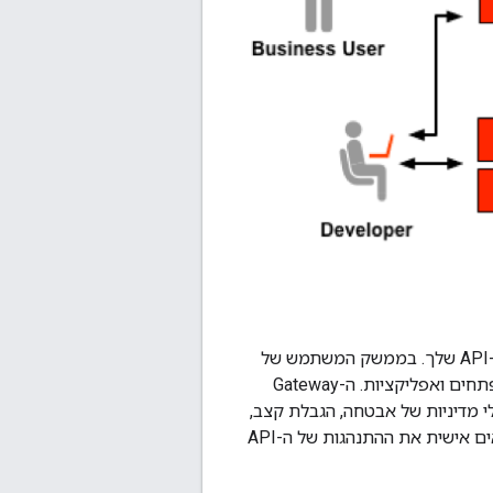
Edge Gateway הוא המודול העיקרי של Apigee Edge, והוא הכלי הראשי לניהול ממשקי ה-API שלך. בממשק המשתמש של
Gateway יש כלים להוספה ולהגדרה של ממשקי API, להגדרת חבילות משאבים ולניהול מפתחים ואפליקציות. ה-Gateway
לקצה העורפי. כשמוסיפים API, אפשר להחיל כללי מדיניות של אבטחה, הגבלת קצב,
תהליך בחירת הרשת (Mediation), שמירה במטמון ואמצעי בקרה אחרים. אפשר גם להתאים אישית את ההתנהגות של ה-API