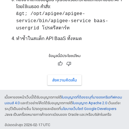
โดยใช้เมธอด คำสั่ง:
&gt; /opt/apigee/apigee-
service/bin/apigee-service baas-
usergrid โปรดรีสตาร์ท
ทำซ้ำในสแต็ก API BaaS ทั้งหมด
ข้อมูลนี้มีประโยชน์ไหม
ส่งความคิดเห็น
เนื้อหาของหน้าเว็บนี้ได้รับอนุญาตภายใต้
ใบอนุญาตที่ต้องระบุที่มาของครีเอทีฟคอม
มอนส์ 4.0
และตัวอย่างโค้ดได้รับอนุญาตภายใต้
ใบอนุญาต Apache 2.0
เว้นแต่จะ
ระบุไว้เป็นอย่างอื่น โปรดดูรายละเอียดที่
นโยบายเว็บไซต์ Google Developers
Java เป็นเครื่องหมายการค้าจดทะเบียนของ Oracle และ/หรือบริษัทในเครือ
อัปเดตล่าสุด 2026-02-17 UTC