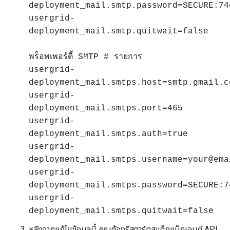
deployment_mail.smtp.password=SECURE:74
usergrid-
deployment_mail.smtp.quitwait=false
พร็อพเพอร์ตี้ SMTP # รายการ
usergrid-
deployment_mail.smtps.host=smtp.gmail.c
usergrid-
deployment_mail.smtps.port=465
usergrid-
deployment_mail.smtps.auth=true
usergrid-
deployment_mail.smtps.username=your@ema
usergrid-
deployment_mail.smtps.password=SECURE:7
usergrid-
deployment_mail.smtps.quitwait=false
หลังจากแก้ไขข้อมูลนี้ คุณต้องรีสตาร์ทสแต็กแบ็กเอนด์ API