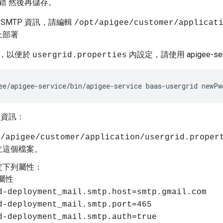
錯 然後再儲存。
SMTP 資訊，請編輯
/opt/apigee/customer/applicat
上部署
，以便於
內設定，請使用 apigee-se
usergrid.properties
ee/apigee-service/bin/apigee-service baas-usergrid newPw
 資訊：
t/apigee/customer/application/usergrid.proper
立這個檔案。
定下列屬性：
 屬性
d-deployment_mail.smtp.host=smtp.gmail.com
d-deployment_mail.smtp.port=465
d-deployment_mail.smtp.auth=true