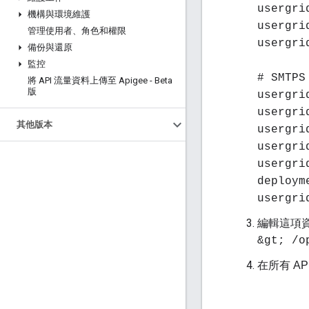
usergr
機構與環境維護
usergri
管理使用者、角色和權限
usergri
備份與還原
監控
# SMTP
將 API 流量資料上傳至 Apigee - Beta
版
usergri
usergri
其他版本
usergri
usergr
usergri
deploym
usergri
編輯這項
&gt; /o
在所有 AP