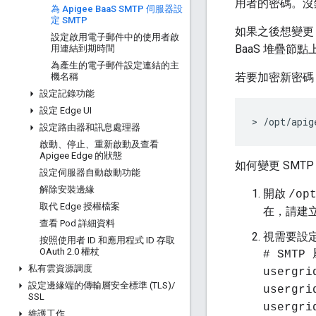
用者的密碼。沒
為 Apigee Baa
S SMTP 伺服器設
定 SMTP
如果之後想變更 
設定啟用電子郵件中的使用者啟
BaaS 堆疊節點
用連結到期時間
為產生的電子郵件設定連結的主
若要加密新密碼
機名稱
設定記錄功能
設定 Edge UI
> /opt/apig
設定路由器和訊息處理器
啟動、停止、重新啟動及查看
Apigee Edge 的狀態
如何變更 SMTP
設定伺服器自動啟動功能
解除安裝邊緣
開啟
/op
取代 Edge 授權檔案
在，請建
查看 Pod 詳細資料
視需要設
按照使用者 ID 和應用程式 ID 存取
OAuth 2
.
0 權杖
# SMTP
私有雲資源調度
usergri
設定邊緣端的傳輸層安全標準 (TLS)
/
usergri
SSL
usergri
維護工作