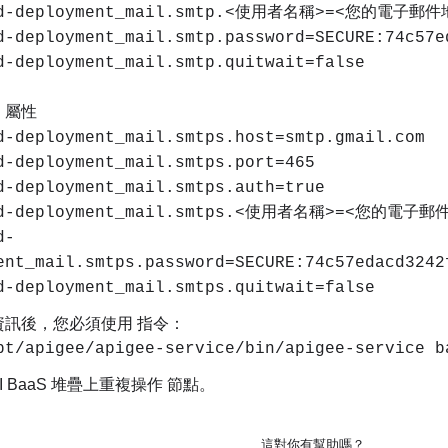
id-deployment_mail.smtp.<使用者名稱>=<您的電子郵件
d-deployment_mail.smtp.password=SECURE:74c57e
d-deployment_mail.smtp.quitwait=false
S 屬性
d-deployment_mail.smtps.host=smtp.gmail.com
d-deployment_mail.smtps.port=465
d-deployment_mail.smtps.auth=true
id-deployment_mail.smtps.<使用者名稱>=<您的電子郵
d-
ent_mail.smtps.password=SECURE:74c57edacd3242
d-deployment_mail.smtps.quitwait=false
資訊後，您必須使用 指令：
pt/apigee/apigee-service/bin/apigee-service
I BaaS 堆疊上重複操作 節點。
這對你有幫助嗎？