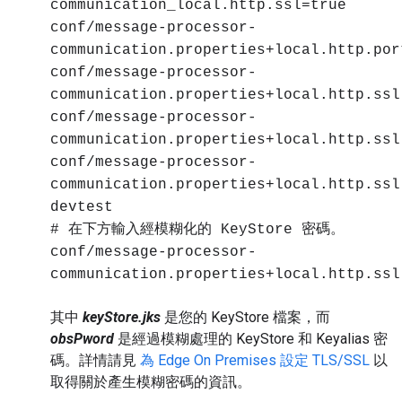
communication_local.http.ssl=true
conf/message-processor-
communication.properties+local.http.por
conf/message-processor-
communication.properties+local.http.ssl
conf/message-processor-
communication.properties+local.http.ssl
conf/message-processor-
communication.properties+local.http.ssl
devtest
# 在下方輸入經模糊化的 KeyStore 密碼。
conf/message-processor-
communication.properties+local.http.ssl
其中
keyStore.jks
是您的 KeyStore 檔案，而
obsPword
是經過模糊處理的 KeyStore 和 Keyalias 密
碼。詳情請見
為 Edge On Premises 設定 TLS/SSL
以
取得關於產生模糊密碼的資訊。