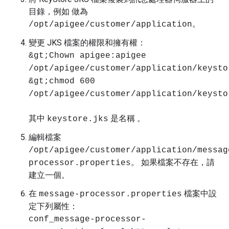
目錄，例如 做為
。
/opt/apigee/customer/application
變更 JKS 檔案的權限和擁有權：
&gt;Chown apigee:apigee
/opt/apigee/customer/application/keysto
&gt;chmod 600
/opt/apigee/customer/application/keysto
其中
是名稱 。
keystore.jks
編輯檔案
/opt/apigee/customer/application/messag
。 如果檔案不存在，請
processor.properties
建立一個。
在
檔案中設
message-processor.properties
定下列屬性：
conf_message-processor-