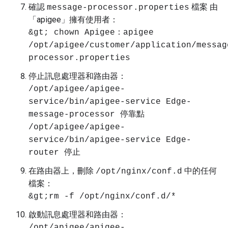
確認
檔案 由
message-processor.properties
「apigee」擁有使用者：
&gt; chown Apigee：apigee
/opt/apigee/customer/application/messag
processor.properties
停止訊息處理器和路由器：
/opt/apigee/apigee-
service/bin/apigee-service Edge-
message-processor 停靠點
/opt/apigee/apigee-
service/bin/apigee-service Edge-
router 停止
在路由器上，刪除
中的任何
/opt/nginx/conf.d
檔案：
&gt;rm -f /opt/nginx/conf.d/*
啟動訊息處理器和路由器：
/opt/apigee/apigee-