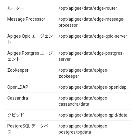
ルーター
/opt/apigee/data/edge-router
Message Processor
/opt/apigee/data/edge-message-
processor
Apigee Qpid エージェン
/opt/apigee/data/edge-qpid-server
ト
Apigee Postgres エージ
/opt/apigee/data/edge-postgres-
ェント
server
ZooKeeper
/opt/apigee/data/apigee-
zookeeper
OpenLDAP
/opt/apigee/data/apigee-openldap
Cassandra
/opt/apigee/data/apigee-
cassandra/data
クピッド
/opt/apigee/data/apigee-qpid/data
PostgreSQL データベー
/opt/apigee/data/apigee-
ス
postgres/pgdata