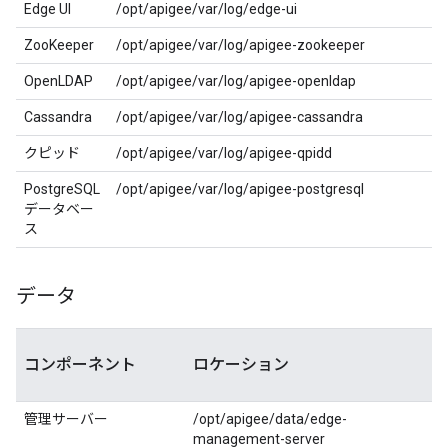
Edge UI
/opt/apigee/var/log/edge-ui
ZooKeeper
/opt/apigee/var/log/apigee-zookeeper
OpenLDAP
/opt/apigee/var/log/apigee-openldap
Cassandra
/opt/apigee/var/log/apigee-cassandra
クピッド
/opt/apigee/var/log/apigee-qpidd
PostgreSQL
/opt/apigee/var/log/apigee-postgresql
データベー
ス
データ
コンポーネント
ロケーション
管理サーバー
/opt/apigee/data/edge-
management-server