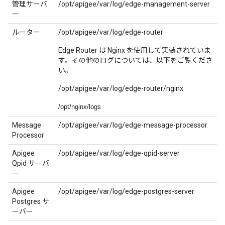
管理サーバ
/opt/apigee/var/log/edge-management-server
ー
ルーター
/opt/apigee/var/log/edge-router
Edge Router は Nginx を使用して実装されていま
す。その他のログについては、以下をご覧くださ
い。
/opt/apigee/var/log/edge-router/nginx
/opt/nginx/logs
Message
/opt/apigee/var/log/edge-message-processor
Processor
Apigee
/opt/apigee/var/log/edge-qpid-server
Qpid サーバ
ー
Apigee
/opt/apigee/var/log/edge-postgres-server
Postgres サ
ーバー