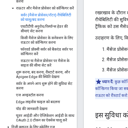
करना
राऊटर और मैसेज प्रोसेसर को कॉन्फ़िगर करें
रखरखाव के दौरान सर्
सर्वर (मैसेज प्रोसेसर
/
रॉटर) रीचेबिलिटी
रीचेबिलिटी की सुवि
को चालू
/
बंद करना
ट्रैफ़िक को उस मैसे
एचटीटीपी अनुरोध
/
रिस्पॉन्स हेडर की
सीमाएं सेट करना
उदाहरण के लिए, किसी
किसी मैसेज प्रोसेसर के कनेक्शन के लिए
राऊटर को कॉन्फ़िगर करना
मैसेज प्रोसेस
फ़ॉरवर्ड प्रॉक्सी सर्वर को बैकएंड सर्वर पर
कॉन्फ़िगर करें
मैसेज प्रोसेस
राऊटर या मैसेज प्रोसेसर पर मैसेज के
साइज़ की सीमा सेट करें
मैसेज प्रोसेस
शुरू करना
,
बंद करना
,
रीस्टार्ट करना
,
और
Apigee Edge की स्थिति देखना
ध्यान दें:
कुछ कॉन्
सर्वर के अपने-आप शुरू होने की सुविधा सेट
करना
कॉन्फ़िगर किया जा सक
एज अनइंस्टॉल करना
राऊटर को रीस्टार्ट करो
Edge लाइसेंस फ़ाइल को बदलना
पॉड की जानकारी देखना
इस सुविधा क
यूज़र आईडी और ऐप्लिकेशन आईडी के साथ
OAuth 2
.
0 टोकन का ऐक्सेस चालू करें
निजी क्लाउड के लिए स्केलिंग एज