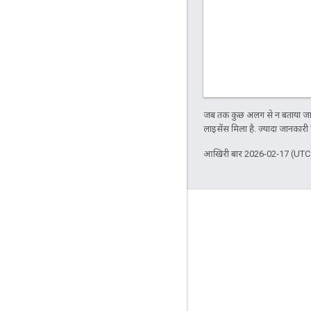
जब तक कुछ अलग से न बताया जाए
लाइसेंस मिला है. ज़्यादा जानकारी
आखिरी बार 2026-02-17 (UTC)
Apigee के बारे में
We're part of Google
इवेंट
पार्टनर
ई-किताबें और वेबकास्ट