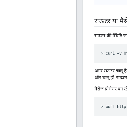
राऊटर या मैसे
राऊटर की स्थिति जा
> curl -v h
अगर राऊटर चालू है,
और चालू हो. राऊटर क
मैसेज प्रोसेसर का स्
> curl http