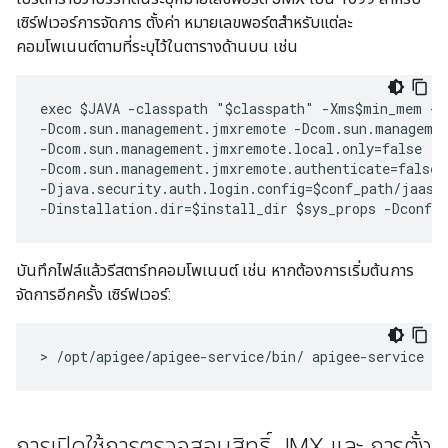
เซิร์ฟเวอร์การจัดการ ตั้งค่า หมายเลขพอร์ตสำหรับแต่ละ
คอมโพเนนต์ตามที่ระบุไว้ในตารางด้านบน เช่น
exec $JAVA -classpath "$classpath" -Xms$min_mem -X
-Dcom.sun.management.jmxremote -Dcom.sun.managemen
-Dcom.sun.management.jmxremote.local.only=false  

-Dcom.sun.management.jmxremote.authenticate=false 
-Djava.security.auth.login.config=$conf_path/jaas.c
-Dinstallation.dir=$install_dir $sys_props -Dconf.
บันทึกไฟล์แล้วรีสตาร์ทคอมโพเนนต์ เช่น หากต้องการเริ่มต้นการ
จัดการอีกครั้ง เซิร์ฟเวอร์:
> /opt/apigee/apigee-service/bin/ apigee-service e
การเปิดใช้การตรวจสอบสิทธิ์ JMX และ การตั้ง