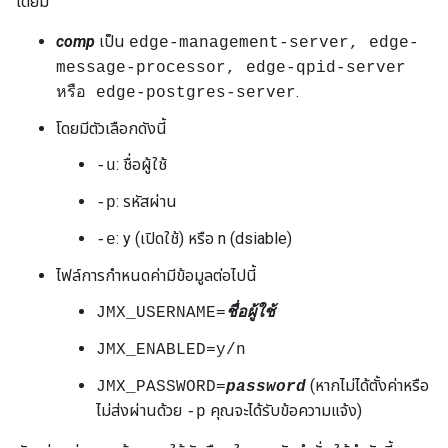
โดยมี
comp
เป็น
edge-management-server, edge-
message-processor, edge-qpid-server
.
หรือ
edge-postgres-server
โดยมีตัวเลือกดังนี้
: ชื่อผู้ใช้
-u
: รหัสผ่าน
-p
: y (เปิดใช้) หรือ n (dsiable)
-e
ไฟล์การกำหนดค่ามีข้อมูลต่อไปนี้
JMX_USERNAME=
ชื่อผู้ใช้
JMX_ENABLED=y/n
(หากไม่ได้ตั้งค่าหรือ
JMX_PASSWORD=
password
ไม่ส่งผ่านด้วย
คุณจะได้รับข้อความแจ้ง)
-p