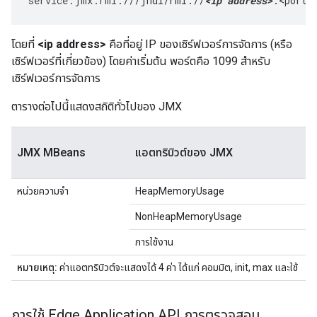
service
:
jmx
:
rmi
:
///jndi/rmi://
<ip address>
:<port>
โดยที่
<ip address>
คือที่อยู่ IP ของเซิร์ฟเวอร์การจัดการ (หรือ
เซิร์ฟเวอร์ที่เกี่ยวข้อง) โดยค่าเริ่มต้น พอร์ตคือ 1099 สำหรับ
เซิร์ฟเวอร์การจัดการ
ตารางต่อไปนี้แสดงสถิติทั่วไปของ JMX
JMX MBeans
แอตทริบิวต์ของ JMX
หน่วยความจำ
HeapMemoryUsage
NonHeapMemoryUsage
การใช้งาน
หมายเหตุ:
ค่าแอตทริบิวต์จะแสดงได้ 4 ค่า ได้แก่ คอมมิต, init, max และใช้
การใช้ Edge Application API การตรวจสอบ