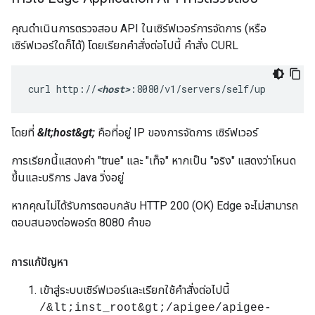
คุณดำเนินการตรวจสอบ API ในเซิร์ฟเวอร์การจัดการ (หรือ
เซิร์ฟเวอร์ใดก็ได้) โดยเรียกคำสั่งต่อไปนี้ คำสั่ง CURL
curl http://
<host>
:8080/v1/servers/self/up 
โดยที่
&lt;host&gt;
คือที่อยู่ IP ของการจัดการ เซิร์ฟเวอร์
การเรียกนี้แสดงค่า "true" และ "เท็จ" หากเป็น "จริง" แสดงว่าโหนด
ขึ้นและบริการ Java วิ่งอยู่
หากคุณไม่ได้รับการตอบกลับ HTTP 200 (OK) Edge จะไม่สามารถ
ตอบสนองต่อพอร์ต 8080 คำขอ
การแก้ปัญหา
เข้าสู่ระบบเซิร์ฟเวอร์และเรียกใช้คำสั่งต่อไปนี้
/&lt;inst_root&gt;/apigee/apigee-