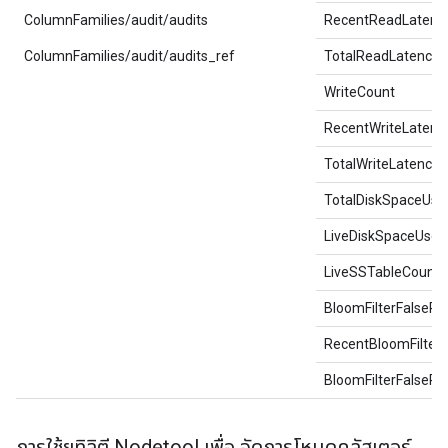
ColumnFamilies/audit/audits
RecentReadLatenc
ColumnFamilies/audit/audits_ref
TotalReadLatencyM
WriteCount
RecentWriteLatenc
TotalWriteLatencyM
TotalDiskSpaceUse
LiveDiskSpaceUsed
LiveSSTableCount
BloomFilterFalsePos
RecentBloomFilterF
BloomFilterFalseRa
การใช้ยูทิลิตี Nodetool เพื่อ จัดการโหนดคลัสเตอร์