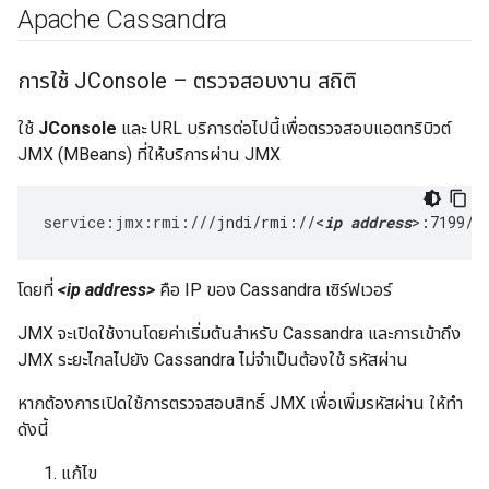
Apache Cassandra
การใช้ JConsole – ตรวจสอบงาน สถิติ
ใช้
JConsole
และ URL บริการต่อไปนี้เพื่อตรวจสอบแอตทริบิวต์
JMX (MBeans) ที่ให้บริการผ่าน JMX
service
:
jmx
:
rmi
:
///jndi/rmi://<
ip address
>:7199/j
โดยที่
<ip address>
คือ IP ของ Cassandra เซิร์ฟเวอร์
JMX จะเปิดใช้งานโดยค่าเริ่มต้นสำหรับ Cassandra และการเข้าถึง
JMX ระยะไกลไปยัง Cassandra ไม่จำเป็นต้องใช้ รหัสผ่าน
หากต้องการเปิดใช้การตรวจสอบสิทธิ์ JMX เพื่อเพิ่มรหัสผ่าน ให้ทำ
ดังนี้
แก้ไข