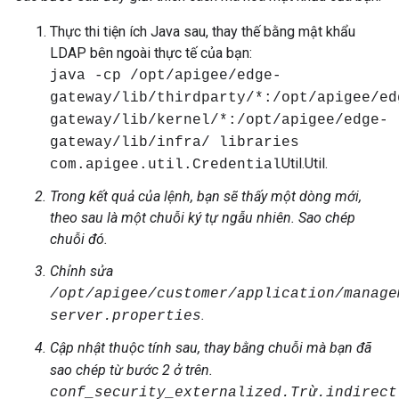
Thực thi tiện ích Java sau, thay thế
bằng mật khẩu
LDAP bên ngoài thực tế của bạn:
java -cp /opt/apigee/edge-
gateway/lib/thirdparty/*:/opt/apigee/ed
gateway/lib/kernel/*:/opt/apigee/edge-
gateway/lib/infra/ libraries
Util.Util.
com.apigee.util.Credential
Trong kết quả của lệnh, bạn sẽ thấy một dòng mới,
theo sau là một chuỗi ký tự ngẫu nhiên. Sao chép
chuỗi đó.
Chỉnh sửa
/opt/apigee/customer/application/manage
.
server.properties
Cập nhật thuộc tính sau, thay
bằng chuỗi mà bạn đã
sao chép từ bước 2 ở trên.
conf_security_externalized.Trừ.indirect