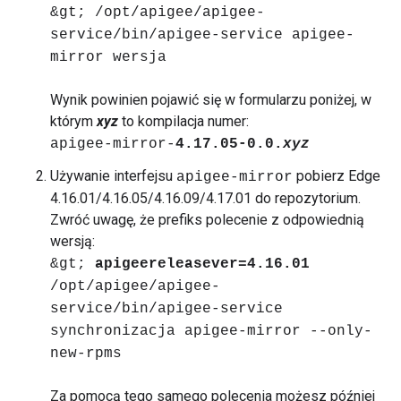
&gt; /opt/apigee/apigee-
service/bin/apigee-service apigee-
mirror wersja
Wynik powinien pojawić się w formularzu poniżej, w
którym
xyz
to kompilacja numer:
apigee-mirror-
4.17.05-0.0.
xyz
Używanie interfejsu
pobierz Edge
apigee-mirror
4.16.01/4.16.05/4.16.09/4.17.01 do repozytorium.
Zwróć uwagę, że prefiks polecenie z odpowiednią
wersją:
&gt;
apigeereleasever=4.16.01
/opt/apigee/apigee-
service/bin/apigee-service
synchronizacja apigee-mirror --only-
new-rpms
Za pomocą tego samego polecenia możesz później