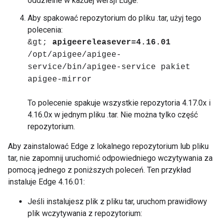
oddzielne w każdej wersji Edge.
Aby spakować repozytorium do pliku .tar, użyj tego
polecenia:
&gt;
apigeereleasever=4.16.01
/opt/apigee/apigee-
service/bin/apigee-service pakiet
apigee-mirror
To polecenie spakuje wszystkie repozytoria 4.17.0x i
4.16.0x w jednym pliku .tar. Nie można tylko część
repozytorium.
Aby zainstalować Edge z lokalnego repozytorium lub pliku
tar, nie zapomnij uruchomić odpowiedniego wczytywania za
pomocą jednego z poniższych poleceń. Ten przykład
instaluje Edge 4.16.01:
Jeśli instalujesz plik z pliku tar, uruchom prawidłowy
plik wczytywania z repozytorium: