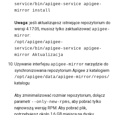
service/bin/apigee-service apigee-
mirror install
Uwaga:
jeśli aktualizujesz istniejące repozytorium do
wersji 4.17.05, musisz tylko zaktualizować
apigee-
:
mirror
/opt/apigee/apigee-
service/bin/apigee-service apigee-
mirror Aktualizacja
Używanie interfejsu
narzędzie do
apigee-mirror
synchronizowania repozytorium Apigee z katalogiem
/opt/apigee/data/apigee-mirror/repos/
katalogu.
Aby zminimalizować rozmiar repozytorium, dołącz
parametr
, aby pobrać tylko
--only-new-rpms
najnowszą wersję RPM. Aby pobrać plik,
potrzebujesz około 1,6 GB miejsca na dysku: