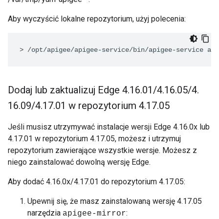
Aby wyczyścić lokalne repozytorium, użyj polecenia:
> /opt/apigee/apigee-service/bin/apigee-service api
Dodaj lub zaktualizuj Edge 4
.
16
.
01
/
4
.
16
.
05
/
4
.
16
.
09
/
4
.
17
.
01 w repozytorium 4
.
17
.
05
Jeśli musisz utrzymywać instalacje wersji Edge 4.16.0x lub
4.17.01 w repozytorium 4.17.05, możesz i utrzymuj
repozytorium zawierające wszystkie wersje. Możesz z
niego zainstalować dowolną wersję Edge.
Aby dodać 4.16.0x/4.17.01 do repozytorium 4.17.05:
Upewnij się, że masz zainstalowaną wersję 4.17.05
narzędzia
:
apigee-mirror