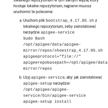
lokalnego repozytorium w tym samym węzła, który
hostuje lokalne repozytorium, najpierw musisz
uruchomić te polecenia:
Uruchom plik
z
bootstrap_4.17.05.sh
lokalnego repozytorium, żeby zainstalować
narzędzie
:
apigee-service
Sudo Bash
/opt/apigee/data/apigee-
mirror/repos/shoestrap_4.17.05.sh
apigeeprotocol="file://"
apigeerepobasepath=/opt/apigee/data
mirror/repos
Użyj
, aby: jak zainstalować
apigee-service
narzędzie:
apigee-setup
/opt/apigee/apigee-
service/bin/apigee-service
apigee-setup install