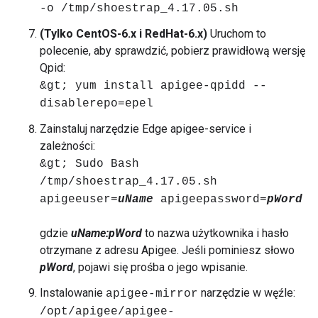
-o /tmp/shoestrap_4.17.05.sh
(Tylko CentOS-6.x i RedHat-6.x)
Uruchom to
polecenie, aby sprawdzić, pobierz prawidłową wersję
Qpid:
&gt; yum install apigee-qpidd --
disablerepo=epel
Zainstaluj narzędzie Edge apigee-service i
zależności:
&gt; Sudo Bash
/tmp/shoestrap_4.17.05.sh
apigeeuser=
uName
apigeepassword=
pWord
gdzie
uName:pWord
to nazwa użytkownika i hasło
otrzymane z adresu Apigee. Jeśli pominiesz słowo
pWord
, pojawi się prośba o jego wpisanie.
Instalowanie
narzędzie w węźle:
apigee-mirror
/opt/apigee/apigee-