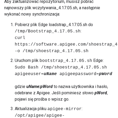
Aby zaktualizować repozytorium, musisz pobrać
najnowszy plik wczytywania_4.17.05.sh, a następnie
wykonać nowy synchronizacja:
Pobierz plik Edge loadstrap_4.17.05.sh do
:
/tmp/Bootstrap_4.17.05.sh
curl
https://software.apigee.com/shoestrap_4
-o /tmp/shoestrap_4.17.05.sh
Uruchom plik
Edge:
bootstrap_4.17.05.sh
Sudo Bash /tmp/shoestrap_4.17.05.sh
apigeeuser=
uName
apigeepassword=
pWord
gdzie
uName:pWord
to nazwa użytkownika i hasło,
odebrane z Apigee. Jeśli pominiesz słowo
pWord
,
pojawi się prośba o wpisz go.
Aktualizacja pliku
:
apigee-mirror
/opt/apigee/apigee-