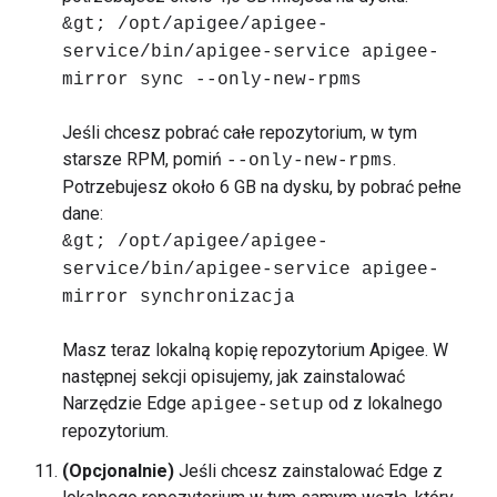
&gt; /opt/apigee/apigee-
service/bin/apigee-service apigee-
mirror sync --only-new-rpms
Jeśli chcesz pobrać całe repozytorium, w tym
starsze RPM, pomiń
.
--only-new-rpms
Potrzebujesz około 6 GB na dysku, by pobrać pełne
dane:
&gt; /opt/apigee/apigee-
service/bin/apigee-service apigee-
mirror synchronizacja
Masz teraz lokalną kopię repozytorium Apigee. W
następnej sekcji opisujemy, jak zainstalować
Narzędzie Edge
od z lokalnego
apigee-setup
repozytorium.
(Opcjonalnie)
Jeśli chcesz zainstalować Edge z