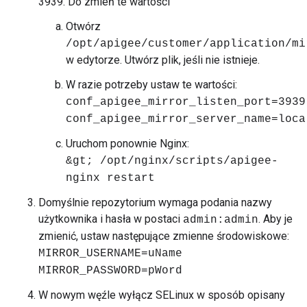
3939. Do zmień te wartości
Otwórz
/opt/apigee/customer/application/mi
w edytorze. Utwórz plik, jeśli nie istnieje.
W razie potrzeby ustaw te wartości:
conf_apigee_mirror_listen_port=3939
conf_apigee_mirror_server_name=loca
Uruchom ponownie Nginx:
&gt; /opt/nginx/scripts/apigee-
nginx restart
Domyślnie repozytorium wymaga podania nazwy
użytkownika i hasła w postaci
. Aby je
admin:admin
zmienić, ustaw następujące zmienne środowiskowe:
MIRROR_USERNAME=uName
MIRROR_PASSWORD=pWord
W nowym węźle wyłącz SELinux w sposób opisany