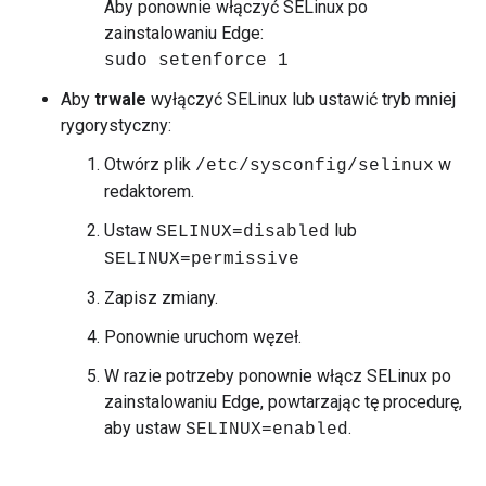
Aby ponownie włączyć SELinux po
zainstalowaniu Edge:
sudo setenforce 1
Aby
trwale
wyłączyć SELinux lub ustawić tryb mniej
rygorystyczny:
Otwórz plik
w
/etc/sysconfig/selinux
redaktorem.
Ustaw
lub
SELINUX=disabled
SELINUX=permissive
Zapisz zmiany.
Ponownie uruchom węzeł.
W razie potrzeby ponownie włącz SELinux po
zainstalowaniu Edge, powtarzając tę procedurę,
aby ustaw
.
SELINUX=enabled