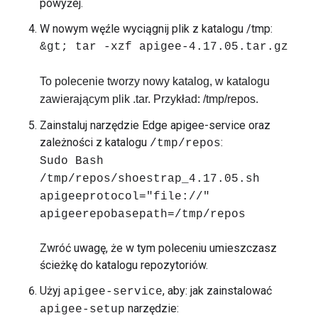
powyżej.
W nowym węźle wyciągnij plik z katalogu /tmp:
&gt; tar -xzf apigee-4.17.05.tar.gz
To polecenie tworzy nowy katalog, w katalogu
zawierającym plik .tar. Przykład: /tmp/repos.
Zainstaluj narzędzie Edge apigee-service oraz
zależności z katalogu
:
/tmp/repos
Sudo Bash
/tmp/repos/shoestrap_4.17.05.sh
apigeeprotocol="file://"
apigeerepobasepath=/tmp/repos
Zwróć uwagę, że w tym poleceniu umieszczasz
ścieżkę do katalogu repozytoriów.
Użyj
, aby: jak zainstalować
apigee-service
narzędzie:
apigee-setup