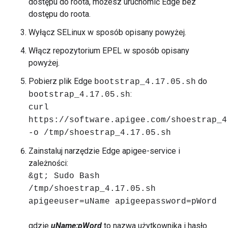
dostępu do roota, możesz uruchomić Edge bez
dostępu do roota.
Wyłącz SELinux w sposób opisany powyżej.
Włącz repozytorium EPEL w sposób opisany
powyżej.
Pobierz plik Edge
do
bootstrap_4.17.05.sh
:
bootstrap_4.17.05.sh
curl
https://software.apigee.com/shoestrap_4
-o /tmp/shoestrap_4.17.05.sh
Zainstaluj narzędzie Edge apigee-service i
zależności:
&gt; Sudo Bash
/tmp/shoestrap_4.17.05.sh
apigeeuser=uName apigeepassword=pWord
gdzie
uName:pWord
to nazwa użytkownika i hasło