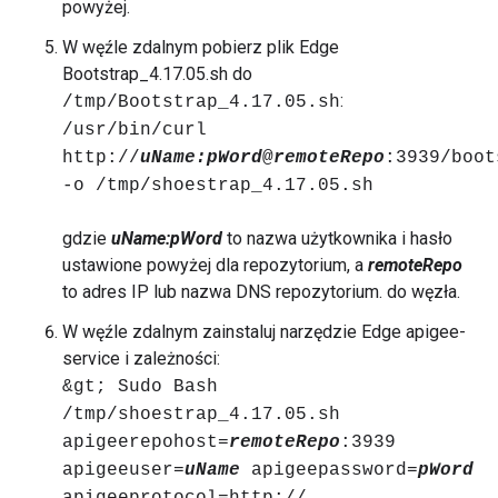
powyżej.
W węźle zdalnym pobierz plik Edge
Bootstrap_4.17.05.sh do
:
/tmp/Bootstrap_4.17.05.sh
/usr/bin/curl
http://
uName:
pWord
@
remoteRepo
:3939/boot
-o /tmp/shoestrap_4.17.05.sh
gdzie
uName:pWord
to nazwa użytkownika i hasło
ustawione powyżej dla repozytorium, a
remoteRepo
to adres IP lub nazwa DNS repozytorium. do węzła.
W węźle zdalnym zainstaluj narzędzie Edge apigee-
service i zależności:
&gt; Sudo Bash
/tmp/shoestrap_4.17.05.sh
apigeerepohost=
remoteRepo
:3939
apigeeuser=
uName
apigeepassword=
pWord