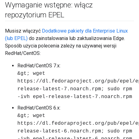
Wymaganie wstępne: włącz
repozytorium EPEL
Musisz włączyć
Dodatkowe pakiety dla Enterprise Linux
(lub EPEL)
do zainstalowania lub zaktualizowania Edge.
Sposób użycia polecenia zależy na używanej wersji
RedHat/CentOS:
RedHat/CentOS 7.x:
&gt; wget
https://dl.fedoraproject.org/pub/epel/e
release-latest-7.noarch.rpm; sudo rpm
-ivh epel-release-latest-7.noarch.rpm
RedHat/CentOS 6.x:
&gt; wget
https://dl.fedoraproject.org/pub/epel/e
release-latest-6.noarch.rpm; sudo rpm