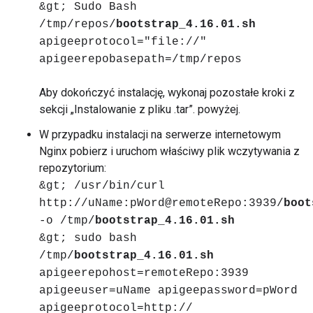
&gt; Sudo Bash
/tmp/repos/
bootstrap_4.16.01.sh
apigeeprotocol="file://"
apigeerepobasepath=/tmp/repos
Aby dokończyć instalację, wykonaj pozostałe kroki z
sekcji „Instalowanie z pliku .tar”. powyżej.
W przypadku instalacji na serwerze internetowym
Nginx pobierz i uruchom właściwy plik wczytywania z
repozytorium:
&gt; /usr/bin/curl
http://uName:pWord@remoteRepo:3939/
boot
-o /tmp/
bootstrap_4.16.01.sh
&gt; sudo bash
/tmp/
bootstrap_4.16.01.sh
apigeerepohost=remoteRepo:3939
apigeeuser=uName apigeepassword=pWord
apigeeprotocol=http://