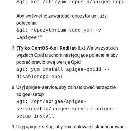
&gt; kot /etc/yum.repos.d/apigee.repo
Aby wyświetlić zawartość repozytorium, użyj
polecenia:
&gt; repozytorium sudo yum -v
„apigee*”
(Tylko CentOS-6.x i RedHat-6.x)
We wszystkich
węzłach Qpid uruchom następujące polecenie aby
pobrać prawidłową wersję Qpid:
&gt; yum install apigee-qpidd --
disablerepo=epel
Użyj apigee-service, aby zainstalować narzędzie
apigee-setup:
&gt; /opt/apigee/apigee-
service/bin/apigee-service apigee-
setup install
Użyj apigee-setup, aby zainstalować i skonfigurować