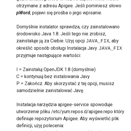
otrzymane z adresu Apigee. Jeśli pominiesz słowo
pWord
, pojawi się prośba o jego wpisanie.
Domyślnie instalator sprawdza, czy zainstalowano
środowisko Java 1.8. Jeśli tego nie zrobisz,
zainstaluje ją za Ciebie. Użyj opcji
, aby
JAVA_FIX
określić sposób obsługi Instalacja Javy.
JAVA_FIX
przyjmuje następujące wartości:
I = Zainstaluj OpenJDK 1.8 (domyślnie)
C = kontynuuj bez instalowania Javy
P = Zakończ. Aby skorzystać z tej opcji, musisz
samodzielnie zainstalować Javę.
Instalacja narzędzia apigee-service spowoduje
utworzenie pliku /etc/yum.repos.d/apigee.repo który
definiuje repozytorium Apigee. Aby wyświetlić plik
definicji, użyj polecenia: