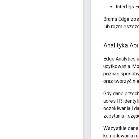
Interfejs 
Brama Edge zost
lub rozmieszczo
Analityka Ap
Edge Analytics 
użytkowania. Mo
poznać sposoby 
oraz tworzyć ni
Gdy dane przech
adres IP, identy
oczekiwania i d
zapytania i czę
Wszystkie dane 
kompilowania ró