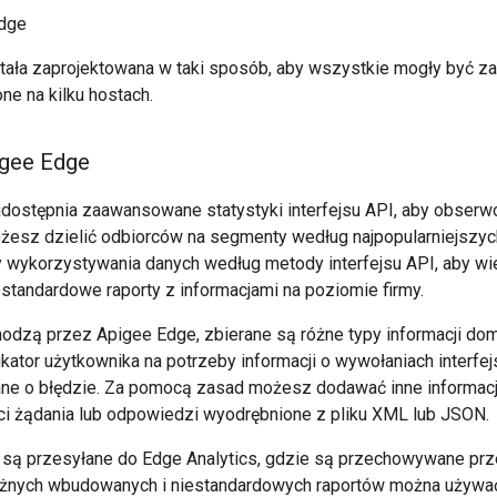
Edge
ała zaprojektowana w taki sposób, aby wszystkie mogły być za
ne na kilku hostach.
igee Edge
udostępnia zaawansowane statystyki interfejsu API, aby obser
żesz dzielić odbiorców na segmenty według najpopularniejszych
wykorzystywania danych według metody interfejsu API, aby wi
estandardowe raporty z informacjami na poziomie firmy.
odzą przez Apigee Edge, zbierane są różne typy informacji dom
fikator użytkownika na potrzeby informacji o wywołaniach interfe
ane o błędzie. Za pomocą zasad możesz dodawać inne informacje,
ści żądania lub odpowiedzi wyodrębnione z pliku XML lub JSON.
są przesyłane do Edge Analytics, gdzie są przechowywane prze
żnych wbudowanych i niestandardowych raportów można używać 