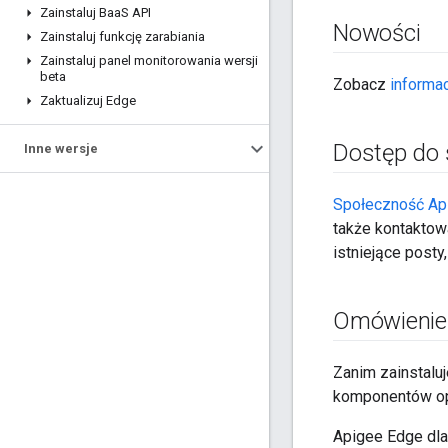
Zainstaluj Baa
S API
Nowości
Zainstaluj funkcję zarabiania
Zainstaluj panel monitorowania wersji
beta
Zobacz
informac
Zaktualizuj Edge
Dostęp do 
Inne wersje
Społeczność Ap
także kontaktow
istniejące posty
Omówienie 
Zanim zainstalu
komponentów op
Apigee Edge dla