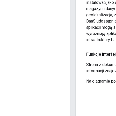
instalować jako
magazynu danych
geolokalizacja, 
BaaS udostępnia 
aplikacji mogą 
wyróżniają apli
infrastruktury b
Funkcje interfe
Strona z dokume
informacji znajd
Na diagramie pon