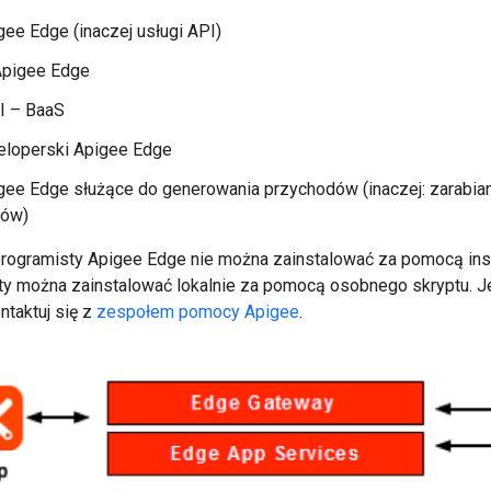
ee Edge (inaczej usługi API)
Apigee Edge
I – BaaS
eloperski Apigee Edge
gee Edge służące do generowania przychodów (inaczej: zarabian
rów)
rogramisty Apigee Edge nie można zainstalować za pomocą insta
ty można zainstalować lokalnie za pomocą osobnego skryptu. Je
ntaktuj się z
zespołem pomocy Apigee
.