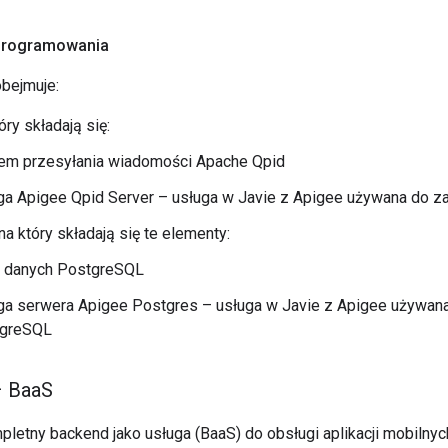
programowania
obejmuje:
óry składają się:
em przesyłania wiadomości Apache Qpid
ga Apigee Qpid Server – usługa w Javie z Apigee używana do z
na który składają się te elementy:
 danych PostgreSQL
ga serwera Apigee Postgres – usługa w Javie z Apigee używan
greSQL
– Baa
S
letny backend jako usługa (BaaS) do obsługi aplikacji mobilnyc