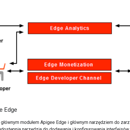
e Edge
 głównym modułem Apigee Edge i głównym narzędziem do zarząd
 udostępnia narzędzia do dodawania i konfigurowania interfejsów