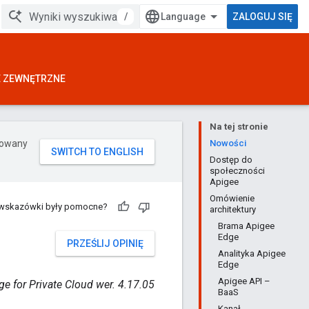
/
ZALOGUJ SIĘ
E ZEWNĘTRZNE
Na tej stronie
erowany
Nowości
Dostęp do
społeczności
Apigee
Omówienie
 wskazówki były pomocne?
architektury
Brama Apigee
Edge
PRZEŚLIJ OPINIĘ
Analityka Apigee
Edge
Apigee API –
ge for Private Cloud wer. 4.17.05
BaaS
Kanał