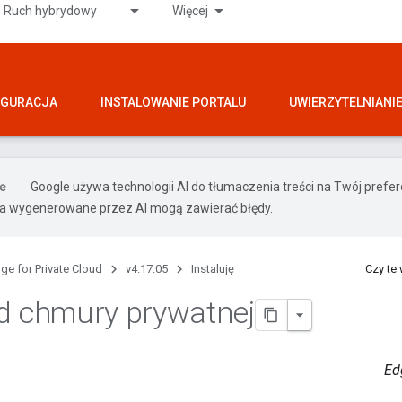
Ruch hybrydowy
Więcej
IGURACJA
INSTALOWANIE PORTALU
UWIERZYTELNIANI
Google używa technologii AI do tłumaczenia treści na Twój pref
ia wygenerowane przez AI mogą zawierać błędy.
ge for Private Cloud
v4.17.05
Instaluję
Czy te
d chmury prywatnej
Ed