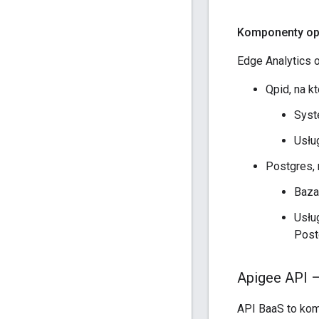
Komponenty o
Edge Analytics 
Qpid, na kt
Syst
Usłu
Postgres, 
Baza
Usłu
Post
Apigee API 
API BaaS to komp