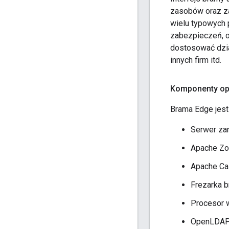
zasobów oraz za
wielu typowych
zabezpieczeń, og
dostosować dzia
innych firm itd.
Komponenty o
Brama Edge jes
Serwer za
Apache Z
Apache Ca
Frezarka 
Procesor 
OpenLDA