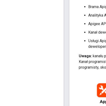
Brama Apig
Analityka 
Apigee AP
Kanał dew
Usługi Api
dewelope
Uwaga:
kanału p
Kanał programis
programisty, sko