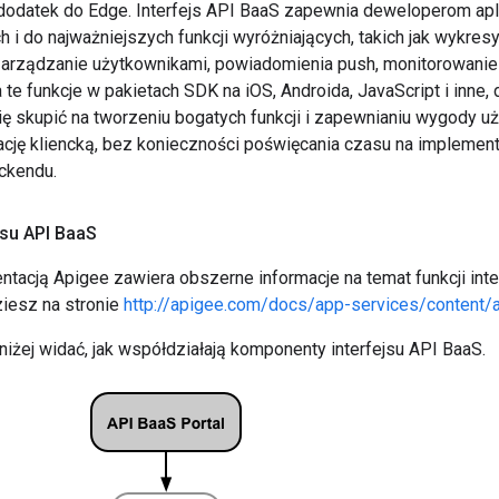
 dodatek do Edge. Interfejs API BaaS zapewnia deweloperom apl
 i do najważniejszych funkcji wyróżniających, takich jak wykre
zarządzanie użytkownikami, powiadomienia push, monitorowanie w
te funkcje w pakietach SDK na iOS, Androida, JavaScript i inne
się skupić na tworzeniu bogatych funkcji i zapewnianiu wygody 
kację kliencką, bez konieczności poświęcania czasu na impleme
ackendu.
jsu API Baa
S
ntacją Apigee zawiera obszerne informacje na temat funkcji inte
ziesz na stronie
http://apigee.com/docs/app-services/content/
iżej widać, jak współdziałają komponenty interfejsu API BaaS.