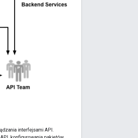
zania interfejsami API.
 API, konfigurowania pakietów