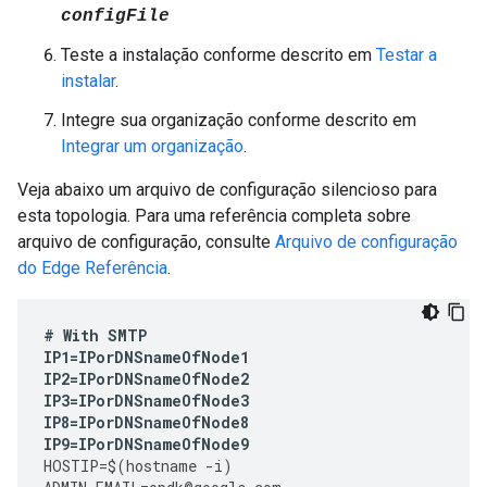
configFile
Teste a instalação conforme descrito em
Testar a
instalar
.
Integre sua organização conforme descrito em
Integrar um organização
.
Veja abaixo um arquivo de configuração silencioso para
esta topologia. Para uma referência completa sobre
arquivo de configuração, consulte
Arquivo de configuração
do Edge Referência
.
#
With
SMTP
IP1
=
IPorDNSnameOfNode1
IP2
=
IPorDNSnameOfNode2
IP3
=
IPorDNSnameOfNode3
IP8
=
IPorDNSnameOfNode8
IP9
=
IPorDNSnameOfNode9
HOSTIP
=
$
(
hostname
-
i
)