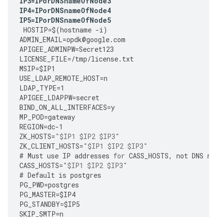
IP3
=
IPorDNSnameOfNode3
IP4
=
IPorDNSnameOfNode4
IP5
=
IPorDNSnameOfNode5
HOSTIP
=
$
(
hostname
-
i
)
ADMIN_EMAIL
=
opdk
@
google
.
com
APIGEE_ADMINPW
=
Secret123
LICENSE_FILE
=
/tmp/license.txt 
MSIP
=
$IP1
USE_LDAP_REMOTE_HOST
=
n
LDAP_TYPE
=
1
APIGEE_LDAPPW
=
secret
BIND_ON_ALL_INTERFACES
=
y
MP_POD
=
gateway
REGION
=
dc
-
1
ZK_HOSTS
=
"$IP1 $IP2 $IP3"
ZK_CLIENT_HOSTS
=
"$IP1 $IP2 $IP3"
#
Must
use
IP
addresses
for
CASS_HOSTS
,
not
DNS
na
CASS_HOSTS
=
"$IP1 $IP2 $IP3"
#
Default
is
postgres
PG_PWD
=
postgres
PG_MASTER
=
$IP4
PG_STANDBY
=
$IP5
SKIP_SMTP
=
n