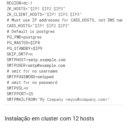
REGION
=
dc
-
1
ZK_HOSTS
=
"$IP1 $IP2 $IP3"
ZK_CLIENT_HOSTS
=
"$IP1 $IP2 $IP3"
#
Must
use
IP
addresses
for
CASS_HOSTS
,
not
DNS
name
CASS_HOSTS
=
"$IP1 $IP2 $IP3"
#
Default
is
postgres
PG_PWD
=
postgres
PG_MASTER
=
$IP8
PG_STANDBY
=
$IP9
SKIP_SMTP
=
n
SMTPHOST
=
smtp
.
example
.
com
SMTPUSER
=
smtp
@
example
.
com
#
omit
for
no
username
SMTPPASSWORD
=
smtppwd
#
omit
for
no
password
SMTPSSL
=
n
SMTPPORT
=
25
SMTPMAILFROM
=
"My Company <myco@company.com>"
Instalação em cluster com 12 hosts