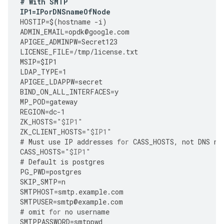
#
With
SMTP
IP1
=
IPorDNSnameOfNode
HOSTIP
=
$
(
hostname
-
i
)
ADMIN_EMAIL
=
opdk
@
google
.
com
APIGEE_ADMINPW
=
Secret123
LICENSE_FILE
=
/tmp/license.txt
MSIP
=
$IP1
LDAP_TYPE
=
1
APIGEE_LDAPPW
=
secret
BIND_ON_ALL_INTERFACES
=
y
MP_POD
=
gateway
REGION
=
dc
-
1
ZK_HOSTS
=
"$IP1"
ZK_CLIENT_HOSTS
=
"$IP1"
#
Must
use
IP
addresses
for
CASS_HOSTS
,
not
DNS
na
CASS_HOSTS
=
"$IP1"
#
Default
is
postgres
PG_PWD
=
postgres
SKIP_SMTP
=
n
SMTPHOST
=
smtp
.
example
.
com
SMTPUSER
=
smtp
@
example
.
com
#
omit
for
no
username
SMTPPASSWORD
=
smtppwd