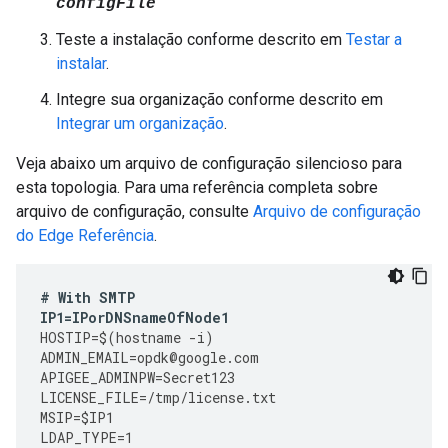
configFile
Teste a instalação conforme descrito em
Testar a
instalar
.
Integre sua organização conforme descrito em
Integrar um organização
.
Veja abaixo um arquivo de configuração silencioso para
esta topologia. Para uma referência completa sobre
arquivo de configuração, consulte
Arquivo de configuração
do Edge Referência
.
#
With
SMTP
IP1
=
IPorDNSnameOfNode1
HOSTIP
=
$
(
hostname
-
i
)
ADMIN_EMAIL
=
opdk
@
google
.
com
APIGEE_ADMINPW
=
Secret123
LICENSE_FILE
=
/tmp/license.txt
MSIP
=
$IP1
LDAP_TYPE
=
1