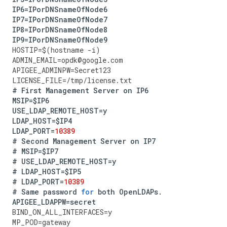
IP6
=
IPorDNSnameOfNode6
IP7
=
IPorDNSnameOfNode7
IP8
=
IPorDNSnameOfNode8
IP9
=
IPorDNSnameOfNode9
HOSTIP
=
$
(
hostname
-
i
)
ADMIN_EMAIL
=
opdk
@
google
.
com
APIGEE_ADMINPW
=
Secret123
LICENSE_FILE
=
/tmp/license.txt 
#
First
Management
Server
on
IP6
MSIP
=
$IP6
USE_LDAP_REMOTE_HOST
=
y
LDAP_HOST
=
$IP4
LDAP_PORT
=
10389
#
Second
Management
Server
on
IP7
#
MSIP
=
$IP7
#
USE_LDAP_REMOTE_HOST
=
y
#
LDAP_HOST
=
$IP5
#
LDAP_PORT
=
10389
#
Same
password
for
both
OpenLDAPs
.
APIGEE_LDAPPW
=
secret
BIND_ON_ALL_INTERFACES
=
y
MP_POD
=
gateway