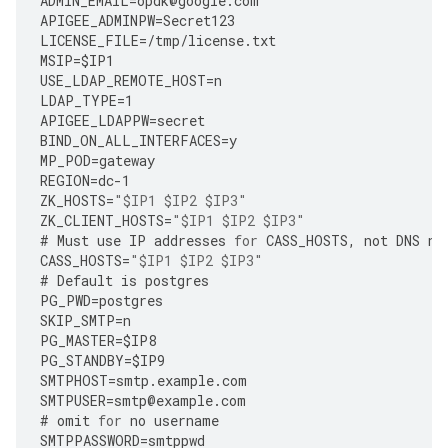
ADMIN_EMAIL
=
opdk
@
google
.
com
APIGEE_ADMINPW
=
Secret123
LICENSE_FILE
=
/tmp/license.txt 
MSIP
=
$IP1
USE_LDAP_REMOTE_HOST
=
n
LDAP_TYPE
=
1
APIGEE_LDAPPW
=
secret
BIND_ON_ALL_INTERFACES
=
y
MP_POD
=
gateway
REGION
=
dc
-
1
ZK_HOSTS
=
"$IP1 $IP2 $IP3"
ZK_CLIENT_HOSTS
=
"$IP1 $IP2 $IP3"
#
Must
use
IP
addresses
for
CASS_HOSTS
,
not
DNS
na
CASS_HOSTS
=
"$IP1 $IP2 $IP3"
#
Default
is
postgres
PG_PWD
=
postgres
SKIP_SMTP
=
n
PG_MASTER
=
$IP8
PG_STANDBY
=
$IP9
SMTPHOST
=
smtp
.
example
.
com
SMTPUSER
=
smtp
@
example
.
com
#
omit
for
no
username
SMTPPASSWORD
=
smtppwd