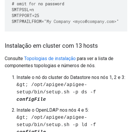
#
omit
for
no
password
SMTPSSL
=
n
SMTPPORT
=
25
SMTPMAILFROM
=
"My Company <myco@company.com>"
Instalação em cluster com 13 hosts
Consulte
Topologias de instalação
para ver a lista de
componentes topologias e números de nós.
Instale o nó do cluster do Datastore nos nós 1, 2 e 3:
&gt; /opt/apigee/apigee-
setup/bin/setup.sh -p ds -f
configFile
Instale o OpenLDAP nos nós 4 e 5:
&gt; /opt/apigee/apigee-
setup/bin/setup.sh -p ld -f