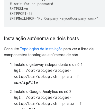
#
omit
for
no
password
SMTPSSL
=
n
SMTPPORT
=
25
SMTPMAILFROM
=
"My Company <myco@company.com>"
Instalação autônoma de dois hosts
Consulte
Topologias de instalação
para ver a lista de
componentes topologias e números de nós.
Instale o gateway independente e o nó 1
&gt; /opt/apigee/apigee-
setup/bin/setup.sh -p sa -f
configFile
Instale o Google Analytics no nó 2:
&gt; /opt/apigee/apigee-
setup/bin/setup.sh -p sax -f