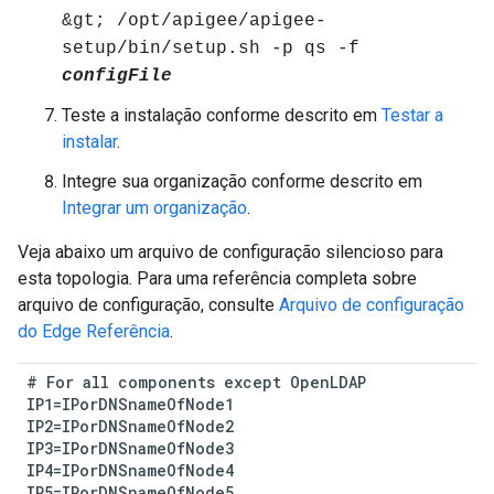
&gt; /opt/apigee/apigee-
setup/bin/setup.sh -p qs -f
configFile
Teste a instalação conforme descrito em
Testar a
instalar
.
Integre sua organização conforme descrito em
Integrar um organização
.
Veja abaixo um arquivo de configuração silencioso para
esta topologia. Para uma referência completa sobre
arquivo de configuração, consulte
Arquivo de configuração
do Edge Referência
.
#
For
all
components
except
OpenLDAP
IP1
=
IPorDNSnameOfNode1
IP2
=
IPorDNSnameOfNode2
IP3
=
IPorDNSnameOfNode3
IP4
=
IPorDNSnameOfNode4
IP5
=
IPorDNSnameOfNode5