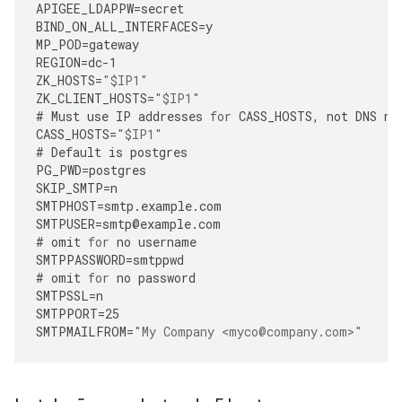
APIGEE_LDAPPW
=
secret
BIND_ON_ALL_INTERFACES
=
y
MP_POD
=
gateway
REGION
=
dc
-
1
ZK_HOSTS
=
"$IP1"
ZK_CLIENT_HOSTS
=
"$IP1"
#
Must
use
IP
addresses
for
CASS_HOSTS
,
not
DNS
na
CASS_HOSTS
=
"$IP1"
#
Default
is
postgres
PG_PWD
=
postgres
SKIP_SMTP
=
n
SMTPHOST
=
smtp
.
example
.
com
SMTPUSER
=
smtp
@
example
.
com
#
omit
for
no
username
SMTPPASSWORD
=
smtppwd
#
omit
for
no
password
SMTPSSL
=
n
SMTPPORT
=
25
SMTPMAILFROM
=
"My Company <myco@company.com>"