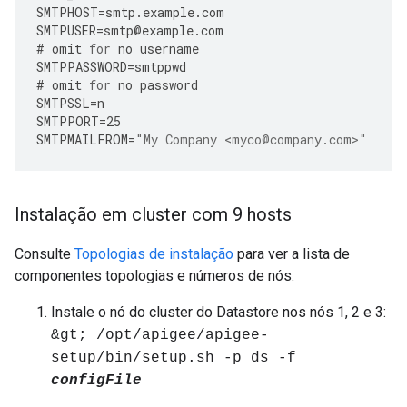
SMTPHOST
=
smtp
.
example
.
com
SMTPUSER
=
smtp
@
example
.
com
#
omit
for
no
username
SMTPPASSWORD
=
smtppwd
#
omit
for
no
password
SMTPSSL
=
n
SMTPPORT
=
25
SMTPMAILFROM
=
"My Company <myco@company.com>"
Instalação em cluster com 9 hosts
Consulte
Topologias de instalação
para ver a lista de
componentes topologias e números de nós.
Instale o nó do cluster do Datastore nos nós 1, 2 e 3:
&gt; /opt/apigee/apigee-
setup/bin/setup.sh -p ds -f
configFile