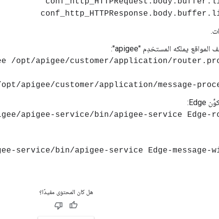
conf_http_HTTPRequest.body.buffer.l
conf_http_HTTPResponse.body.buffer.l
ت.
 المواقع يملكه المستخدِم "apigee":
Edge:
هل كان المحتوى مفيدًا؟