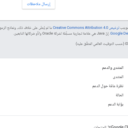
إرسال ملاحظات
بموجب
ترخيص Creative Commons Attribution 4.0‏
ما لم يُنصّ على خلاف ذلك، ونماذج الر
. إنّ Java هي علامة تجارية مسجَّلة لشركة Oracle و/أو شركائها التابعين.
المنتدى والدعم
المنتدى
نظرة عامّة حول الدعم
الحالة
بوّابة الدعم
Google C
كلّ المنتجات