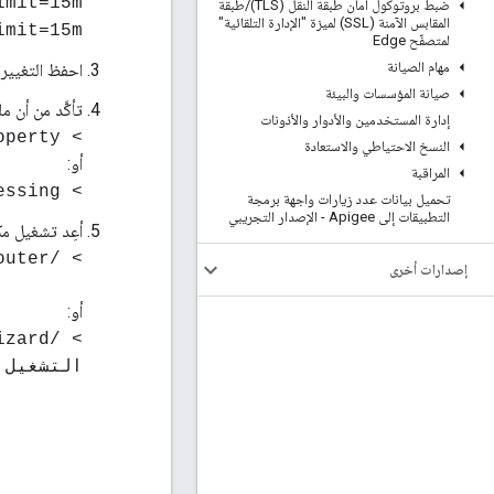
imit=15m
ضبط بروتوكول أمان طبقة النقل (TLS)
/
طبقة
المقابس الآمنة (SSL) لميزة "الإدارة التلقائية"
imit=15m
لمتصفّح Edge
مهام الصيانة
احفظ التغييرا
صيانة المؤسسات والبيئة
تأكَّد من أن ملف
إدارة المستخدمين والأدوار والأذونات
> chown apigee:apigee /opt/apigee/customer/application/router.property
النسخ الاحتياطي والاستعادة
أو:
المراقبة
> chown apigee:apigee /opt/apigee/customer/application/message-processing.
تحميل بيانات عدد زيارات واجهة برمجة
التطبيقات إلى Apigee - الإصدار التجريبي
أعِد تشغيل مكوِّن 
> /opt/apigee/apigee-service/bin/apigee-service Edge-router إعادة التشغيل
إصدارات أخرى
أو:
التشغيل