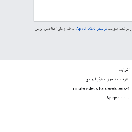
موز مرخّصة بموجب
ترخيص Apache 2.0‏
. للاطّلاع على التفاصيل، يُرجى
المَراجع
نظرة عامة حول مطوِّر البرامج
4-minute videos for developers
مدوّنة Apigee