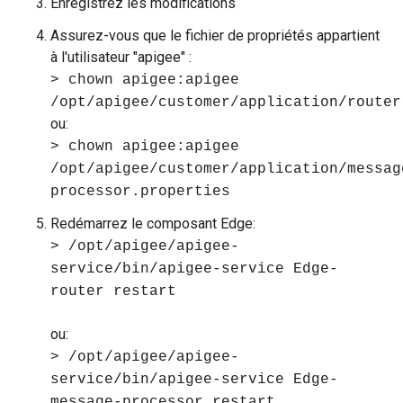
Enregistrez les modifications
Assurez-vous que le fichier de propriétés appartient
à l'utilisateur "apigee" :
> chown apigee:apigee
/opt/apigee/customer/application/router
ou:
> chown apigee:apigee
/opt/apigee/customer/application/messag
processor.properties
Redémarrez le composant Edge:
> /opt/apigee/apigee-
service/bin/apigee-service Edge-
router restart
ou:
> /opt/apigee/apigee-
service/bin/apigee-service Edge-
message-processor restart