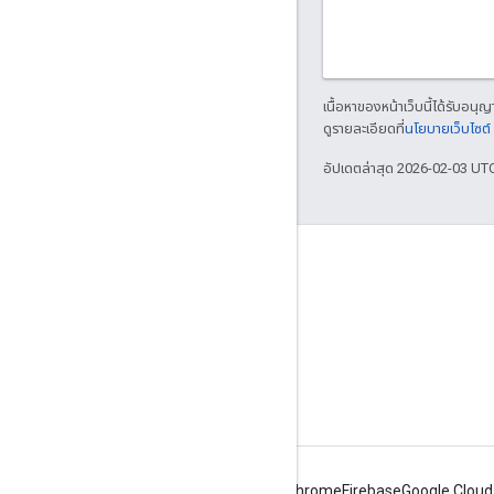
เนื้อหาของหน้าเว็บนี้ได้รับอนุ
ดูรายละเอียดที่
นโยบายเว็บไซต
อัปเดตล่าสุด 2026-02-03 UT
เกี่ยวกับ Apigee
We're part of Google
กิจกรรม
พาร์ทเนอร์
eBook และเว็บแคสต์
Android
Chrome
Firebase
Google Cloud