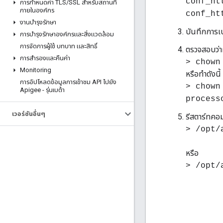
conf_ht
การกําหนดค่า TLS
/
SSL สําหรับสถานที่
ภายในองค์กร
conf_ht
งานบํารุงรักษา
บันทึกการเ
การบํารุงรักษาองค์กรและสิ่งแวดล้อม
การจัดการผู้ใช้ บทบาท และสิทธิ์
ตรวจสอบว่าผ
การสํารองและคืนค่า
> chown
Monitoring
หรือทําดังนี้
การอัปโหลดข้อมูลการเข้าชม API ไปยัง
> chown
Apigee - รุ่นเบต้า
process
เวอร์ชันอื่นๆ
รีสตาร์ทคอม
> /opt/
หรือ
> /opt/