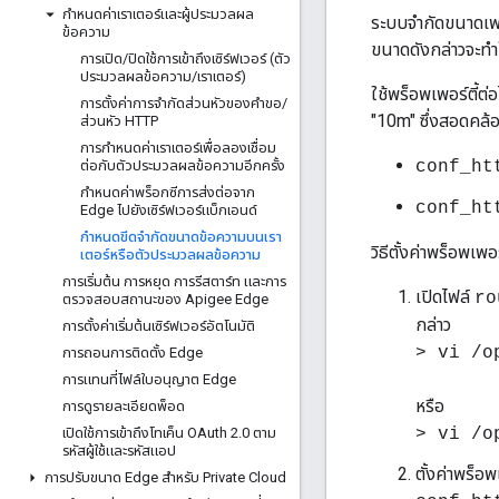
กําหนดค่าเราเตอร์และผู้ประมวลผล
ระบบจํากัดขนาดเพ
ข้อความ
ขนาดดังกล่าวจะทํา
การเปิด
/
ปิดใช้การเข้าถึงเซิร์ฟเวอร์ (ตัว
ประมวลผลข้อความ
/
เราเตอร์)
ใช้พร็อพเพอร์ตี้ต่
การตั้งค่าการจํากัดส่วนหัวของคําขอ
/
"10m" ซึ่งสอดคล้
ส่วนหัว HTTP
การกําหนดค่าเราเตอร์เพื่อลองเชื่อม
ต่อกับตัวประมวลผลข้อความอีกครั้ง
conf_ht
กําหนดค่าพร็อกซีการส่งต่อจาก
conf_ht
Edge ไปยังเซิร์ฟเวอร์แบ็กเอนด์
กําหนดขีดจํากัดขนาดข้อความบนเรา
วิธีตั้งค่าพร็อพเพอร์
เตอร์หรือตัวประมวลผลข้อความ
การเริ่มต้น การหยุด การรีสตาร์ท และการ
เปิดไฟล์
ro
ตรวจสอบสถานะของ Apigee Edge
กล่าว
การตั้งค่าเริ่มต้นเซิร์ฟเวอร์อัตโนมัติ
> vi /o
การถอนการติดตั้ง Edge
การแทนที่ไฟล์ใบอนุญาต Edge
หรือ
การดูรายละเอียดพ็อด
เปิดใช้การเข้าถึงโทเค็น OAuth 2
.
0 ตาม
> vi /o
รหัสผู้ใช้และรหัสแอป
ตั้งค่าพร็อ
การปรับขนาด Edge สําหรับ Private Cloud