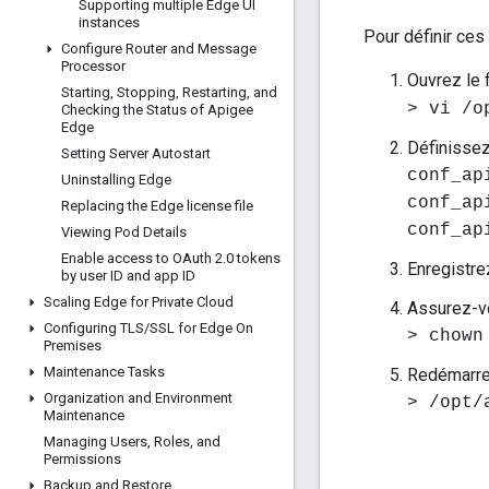
Supporting multiple Edge UI
instances
Pour définir ces
Configure Router and Message
Processor
Ouvrez le 
Starting
,
Stopping
,
Restarting
,
and
> vi /o
Checking the Status of Apigee
Edge
Définissez
Setting Server Autostart
conf_ap
Uninstalling Edge
conf_ap
Replacing the Edge license file
conf_ap
Viewing Pod Details
Enable access to OAuth 2
.
0 tokens
Enregistre
by user ID and app ID
Scaling Edge for Private Cloud
Assurez-vou
Configuring TLS
/
SSL for Edge On
> chown
Premises
Maintenance Tasks
Redémarrez
Organization and Environment
> /opt/
Maintenance
Managing Users
,
Roles
,
and
Permissions
Backup and Restore