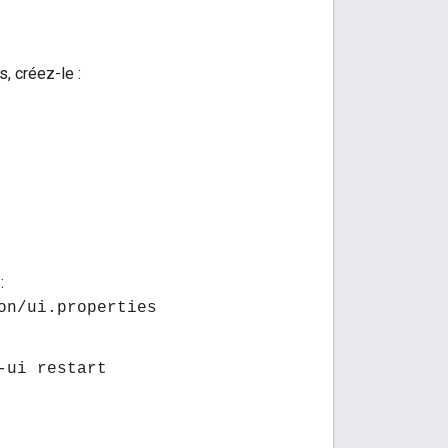
s, créez-le :
:
on/ui.properties
-ui restart