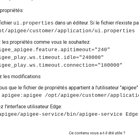
 propriétés:
fichier
dans un éditeur. Si le fichier n'existe pa
ui.properties
pt/apigee/customer/application/ui.properties
 les propriétés comme vous le souhaitez:
igee_apigee.feature.apitimeout="240"
igee_play.ws.timeout.idle="240000"
igee_play.ws.timeout.connection="180000"
z les modifications
s que le fichier de propriétés appartient à l'utilisateur "apigee" 
 apigee:apigee /opt/apigee/customer/applicati
 l'interface utilisateur Edge:
apigee/apigee-service/bin/apigee-service Edge
Ce contenu vous a-t-il été utile ?