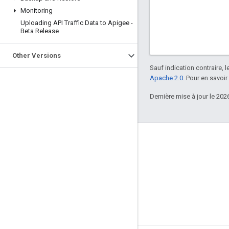
Monitoring
Uploading API Traffic Data to Apigee -
Beta Release
Other Versions
Sauf indication contraire, 
Apache 2.0
. Pour en savoir
Dernière mise à jour le 202
À propos d'Apigee
We're part of Google
Événements
Partenaires
E-books et webcasts