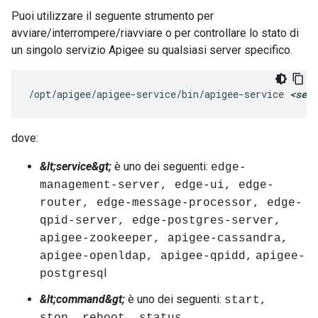
Puoi utilizzare il seguente strumento per
avviare/interrompere/riavviare o per controllare lo stato di
un singolo servizio Apigee su qualsiasi server specifico.
/opt/apigee/apigee-service/bin/apigee-service 
<serv
dove:
&lt;service&gt;
è uno dei seguenti:
edge-
management-server, edge-ui, edge-
router, edge-message-processor, edge-
qpid-server, edge-postgres-server,
apigee-zookeeper, apigee-cassandra,
apigee-openldap, apigee-qpidd,
apigee-
l
postgresq
&lt;command&gt;
è uno dei seguenti:
start,