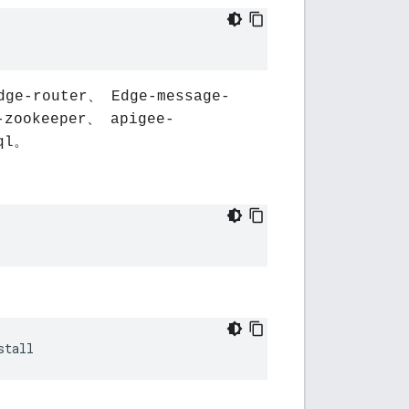
dge-router、 Edge-message-
-zookeeper、 apigee-
ql。
stall