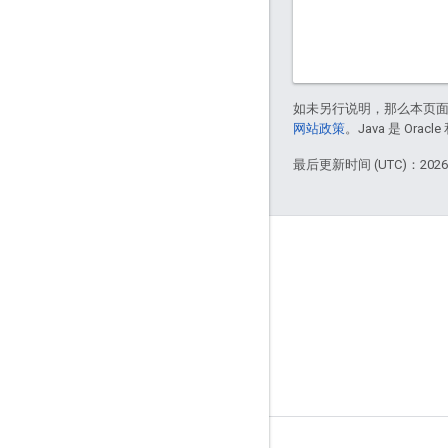
如未另行说明，那么本页
网站政策
。Java 是 Or
最后更新时间 (UTC)：2026-
Apigee 简介
We're part of Google
活动
合作伙伴
电子书和网络广播