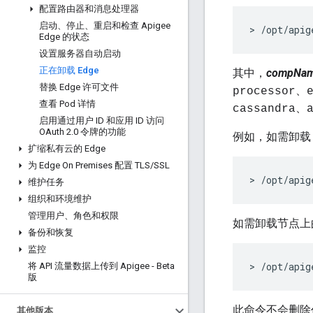
配置路由器和消息处理器
启动、停止、重启和检查 Apigee
> /opt/apig
Edge 的状态
设置服务器自动启动
正在卸载 Edge
其中，
compNa
替换 Edge 许可文件
processor、e
查看 Pod 详情
cassandra、a
启用通过用户 ID 和应用 ID 访问
OAuth 2
.
0 令牌的功能
例如，如需卸载 
扩缩私有云的 Edge
为 Edge On Premises 配置 TLS
/
SSL
> /opt/apig
维护任务
组织和环境维护
管理用户、角色和权限
如需卸载节点上的所有
备份和恢复
监控
> /opt/apig
将 API 流量数据上传到 Apigee - Beta
版
此命令不会删除
其他版本