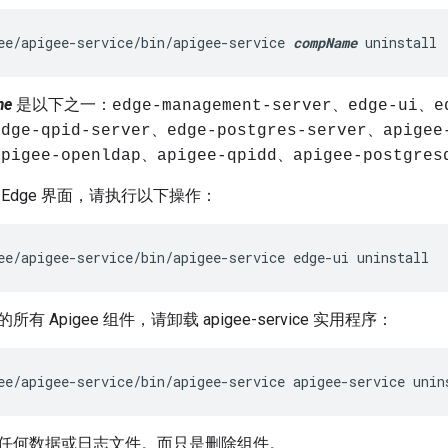
ee/apigee-service/bin/apigee-service 
compName
 uninstall
me
是以下之一：
edge-management-server、edge-ui、e
dge-qpid-server、edge-postgres-server、apigee
pigee-openldap、apigee-qpidd、apigee-postgres
Edge 界面，请执行以下操作：
ee/apigee-service/bin/apigee-service edge-ui uninstall
 Apigee 组件，请卸载 apigee-service 实用程序：
ee/apigee-service/bin/apigee-service apigee-service unin
任何数据或日志文件。而只是删除组件。