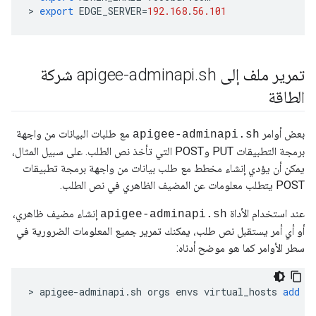
>
export
EDGE_SERVER
=
192.168
.
56.101
تمرير ملف إلى apigee-adminapi
.
sh شركة
الطاقة
بعض أوامر
مع طلبات البيانات من واجهة
apigee-adminapi.sh
برمجة التطبيقات PUT وPOST التي تأخذ نص الطلب. على سبيل المثال،
يمكن أن يؤدي إنشاء مخطط مع طلب بيانات من واجهة برمجة تطبيقات
POST يتطلب معلومات عن المضيف الظاهري في نص الطلب.
عند استخدام الأداة
إنشاء مضيف ظاهري،
apigee-adminapi.sh
أو أي أمر يستقبل نص طلب، يمكنك تمرير جميع المعلومات الضرورية في
سطر الأوامر كما هو موضح أدناه:
>
apigee
-
adminapi
.
sh
orgs
envs
virtual_hosts
add
-