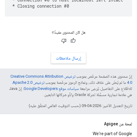
*
Closing
connection
#
0
هل كان المحتوى مفيدًا؟
إرسال ملاحظات
إنّ محتوى هذه الصفحة مرخّص بموجب
ترخيص Creative Commons Attribution
4.0‏
ما لم يُنصّ على خلاف ذلك، ونماذج الرموز مرخّصة بموجب
ترخيص Apache 2.0‏
.
للاطّلاع على التفاصيل، يُرجى مراجعة
سياسات موقع Google Developers‏
. إنّ Java
هي علامة تجارية مسجَّلة لشركة Oracle و/أو شركائها التابعين.
تاريخ التعديل الأخير: 2026-04-09 (حسب التوقيت العالمي المتفَّق عليه)
لمحة عن Apigee
We're part of Google