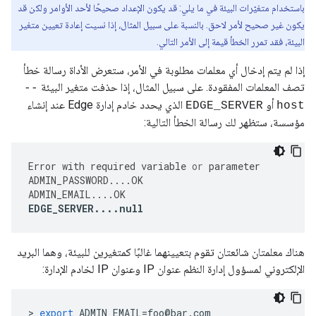
باستخدام متغيّرات البيئة في ما يلي: قد يكون الإعداد صحيحًا لأحد الأوامر ولكن قد
يكون غير صحيح لأمر لاحق. بالنسبة على سبيل المثال، إذا نسيت إعادة تعيين متغير
البيئة، فقد تمرر الخطأ قيمة إلى الأمر التالي.
إذا لم يتم إدخال أي معلمات مطلوبة في الأمر، ستعرض الأداة رسالة خطأ
تصف المعلمات المفقودة. على سبيل المثال، إذا حذفت متغير البيئة
--
أو
الذي يحدد خادم إدارة Edge عند إنشاء
EDGE_SERVER
host
مؤسسة، ستظهر لك رسالة الخطأ التالية:
Error
with
required
variable
or
parameter
ADMIN_PASSWORD
....
OK
ADMIN_EMAIL
....
OK
EDGE_SERVER
....
null
هناك معلمتان شائعتان تقوم بتعيينهما غالبًا كمتغيرين للبيئة، وهما البريد
الإلكتروني لمسؤول إدارة النظم عنوان IP وعنوان IP لخادم الإدارة:
>
export
ADMIN_EMAIL
=
foo
@
bar
.
com