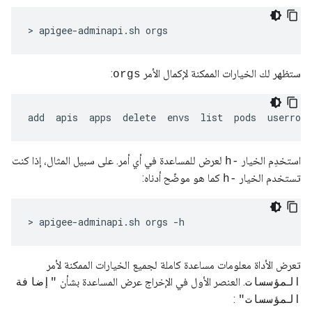
> apigee-adminapi.sh orgs
ستظهر لك الخيارات الممكنة لإكمال الأمر
:
orgs
add  apis  apps  delete  envs  list  pods  userrole
استخدِم الخيار
لعرض للمساعدة في أي أمر. على سبيل المثال، إذا كنت
-h
تستخدم الخيار
كما هو موضّح أدناه:
-h
> apigee-adminapi.sh orgs -h
تعرض الأداة معلومات مساعدة كاملة لجميع الخيارات الممكنة لأمر
. العنصر الأول في الإخراج عرض المساعدة بشأن
المؤسسات
"إضافة
:
المؤسسات"