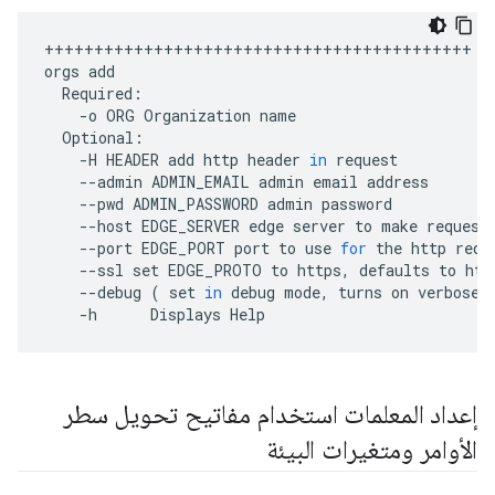
+++++++++++++++++++++++++++++++++++++++++++
orgs
add
Required
:
-
o
ORG
Organization
name
Optional
:
-
H
HEADER
add
http
header
in
request
--
admin
ADMIN_EMAIL
admin
email
address
--
pwd
ADMIN_PASSWORD
admin
password
--
host
EDGE_SERVER
edge
server
to
make
request
--
port
EDGE_PORT
port
to
use
for
the
http
requ
--
ssl
set
EDGE_PROTO
to
https
,
defaults
to
htt
--
debug
(
set
in
debug
mode
,
turns
on
verbose
-
h
Displays
Help
إعداد المعلمات استخدام مفاتيح تحويل سطر
الأوامر ومتغيرات البيئة