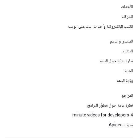
الأحداث
الشركاء
الكتب الإلكترونيّة وأحداث البث على الويب
المنتدى والدعم
المنتدى
نظرة عامّة حول الدعم
الحالة
بوّابة الدعم
المَراجع
نظرة عامة حول مطوِّر البرامج
4-minute videos for developers
مدوّنة Apigee