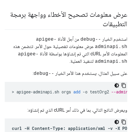
عرض معلومات تصحيح الأخطاء وواجهة برمجة
التطبيقات
استخدِم الخيار
من أجل الأداة
apigee-
--debug
عرض معلومات تفصيلية حول الأمر. تتضمن هذه
adminapi.sh
المعلومات الأمر cURL التي تم إنشاؤها بواسطة الأداة
apigee-
لتنفيذ العملية.
adminapi.sh
على سبيل المثال، يستخدم هذا الأمر الخيار
:
--debug
>
apigee
-
adminapi
.
sh
orgs
add
-
o
testOrg2
--admin 
ويعرض الناتج التالي، بما في ذلك أمر cURL الذي تم إنشاؤه:
curl
-
H
Content
-
Type
:
application
/
xml
-
v
-
X
POS