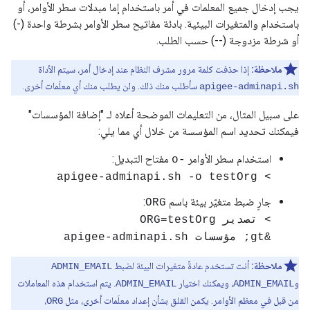
يجب إدخال جميع المعلمات في أمر باستخدام إما مبدلات سطر الأوامر، أو
باستخدام والمتغيرات البيئية. بادئة مفاتيح سطر الأوامر بشرطة واحدة (-)
أو شرطة مزدوجة (--) حسب الطلب.
ملاحظة:
إذا حذفت كلمة مرور مشرف النظام عند إدخال أمر، سيتم الأداة
سأطلب منك ذلك. ولن يطلب منك أي معلَمات أخرى.
apigee-adminapi.sh
على سبيل المثال، من التعليمات الموضحة أعلاه لـ "إضافة المؤسسات"
فيمكنك تحديد اسم المؤسسة من خلال أي مما يلي:
استخدام سطر الأوامر
مفتاح التبديل:
-o
> apigee-adminapi.sh -o testOrg
جارٍ ضبط متغيّر بيئة باسم
:
ORG
> تصدير ORG=testOrg
&gt; مؤسسات apigee-adminapi.sh
ملاحظة:
أنت تستخدم عادةً متغيرات البيئة لضبط
ADMIN_EMAIL
و
، ويمكنك اختيار
. يتم استخدام هذه المعاملات
ADMIN_EMAIL
ADMIN_EMAIL
من قبل في معظم الأوامر. يكمن القلق بشأن إعداد معلَمات أخرى، مثل
،
ORG