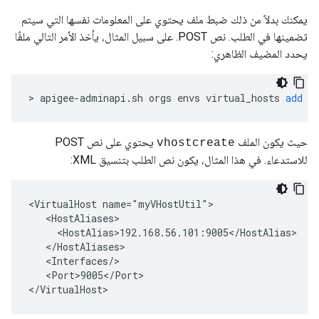
يمكنك بدلاً من ذلك ضبط ملف يحتوي على المعلومات نفسها التي سيتم
تضمينها في الطلب. نص POST. على سبيل المثال، يأخذ الأمر التالي ملفًا
يحدد المضيف الظاهري:
>
apigee
-
adminapi
.
sh
orgs
envs
virtual_hosts
add
-
حيث يكون الملف
يحتوي على نص POST
vhostcreate
للاستدعاء. في هذا المثال، يكون نص الطلب بتنسيق XML:
<VirtualHost name="myVHostUtil">

   <HostAliases>

     <HostAlias>192.168.56.101:9005</HostAlias>

   </HostAliases>

   <Interfaces/>

   <Port>9005</Port>

</VirtualHost>