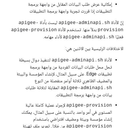
إمكانية عرض طلب البيانات المقابل من واجهة برمجة
التطبيقات إذا قررت تجربة واجهة برمجة التطبيقات
إنّ الأداة
ليست بأداة
apigee-
apigee-adminapi.sh
بدلاً منها. تستخدم الأداة
apigee-provision
provision
فعليًا
لأداء مهامه.
apigee-adminapi.sh
الاختلافات الرئيسية بين الاثنين هي:
الأداة
لتنفيذ دوال بسيطة
apigee-adminapi.sh
تحل محل طلبات البيانات الفردية من واجهة برمجة
تطبيقات Edge. على سبيل المثال، لإنشاء المؤسسة والبيئة
والمضيف الظاهري ثلاثة أوامر منفصلة من النوع
المقابلة لثلاثة طلبات
apigee-adminapi.sh
بيانات من واجهة برمجة التطبيقات.
لإجراء عملية كاملة عالية
apigee-provision
المستوى في أمر واحد. بالنسبة على سبيل المثال، يمكنك
إنشاء مؤسسة وبيئة ومضيف افتراضي باستخدام
من خلال تمرير ملف تهيئة
apigee-provision