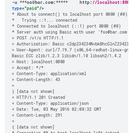
-
u
***
oo
@
bar
.
com
:
*****
http
:
//localhost:8080
type
=
"paid"
/
*
About
to
connect
()
to
localhost
port
8080
(
#
0
)
*
Trying
::
1
...
connected
*
Connected
to
localhost
(
::
1
)
port
8080
(
#
0
)
*
Server
auth
using
Basic
with
user
'
foo
@
bar
.
com
'
>
POST
/
v1
/
o
HTTP
/
1.1
>
Authorization
:
Basic
c2dp234234NvbkBhcGlnZ234234
>
User
-
Agent
:
curl
/
7.19.7
(
x86_64
-
redhat
-
linux
-
gnu
Basic
ECC
zlib
/
1.2.3
libidn
/
1.18
libssh2
/
1.4.2
>
Host
:
localhost
:
8080
>
Accept
:
*/*
>
Content
-
Type
:
application
/
xml
>
Content
-
Length
:
43
}
[
data
not
shown
]
<
HTTP
/
1.1
201
Created
<
Content
-
Type
:
application
/
json
<
Date
:
Tue
,
03
May
2016
02
:
08
:
32
GMT
<
Content
-
Length
:
291
{
[
data
not
shown
]
*
Connection
#
0
to
host
localhost
left
intact