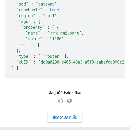
"pod"
:
"gateway"
,
"reachable"
:
true
,
"region"
:
"dc-1"
,
"tags"
:
{
"property"
:
[
{
"name"
:
"jmx.rmi.port"
,
"value"
:
"1100"
},
...
]
},
"type"
:
[
"router"
],
"uUID"
:
"de8a0200-e405-43a3-a5f9-eabafdd990e2"
}
]
ข้อมูลนี้มีประโยชน์ไหม
ส่งความคิดเห็น