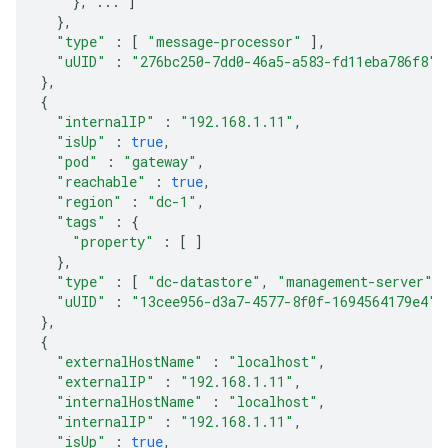
},
...
]
},
"type"
:
[
"message-processor"
],
"uUID"
:
"276bc250-7dd0-46a5-a583-fd11eba786f8"
},
{
"internalIP"
:
"192.168.1.11"
,
"isUp"
:
true
,
"pod"
:
"gateway"
,
"reachable"
:
true
,
"region"
:
"dc-1"
,
"tags"
:
{
"property"
:
[
]
},
"type"
:
[
"dc-datastore"
,
"management-server"
,
"uUID"
:
"13cee956-d3a7-4577-8f0f-1694564179e4"
},
{
"externalHostName"
:
"localhost"
,
"externalIP"
:
"192.168.1.11"
,
"internalHostName"
:
"localhost"
,
"internalIP"
:
"192.168.1.11"
,
"isUp"
:
true
,