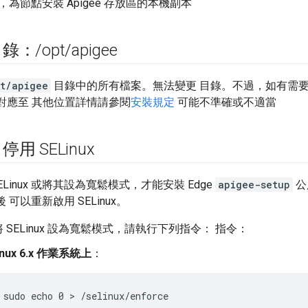
為節點安裝 Apigee 存放區的本機副本
目錄：
/
opt
/
apigee
t/apigee
目錄中的所有檔案。無法變更 目錄。不過，如有需
對應至 其他位置詳情請參閱
安裝規定
可能不準確或不適當
用 SELinux
Linux 或將其設為寬鬆模式，才能安裝 Edge
apigee-setup
公
後 可以重新啟用 SELinux。
將 SELinux 設為寬鬆模式，請執行下列指令： 指令：
inux 6.x 作業系統上
：
 sudo echo 0 > /selinux/enforce