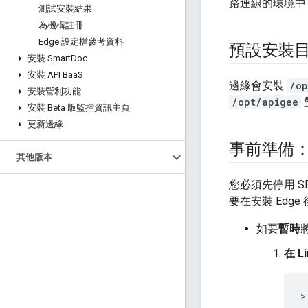
路連線的環境中，
測試安裝結果
為機構註冊
Edge 設定檔參考資料
預設安裝
安裝 Smart
Doc
安裝 API Baa
S
邊緣會安裝
/op
安裝營利功能
/opt/apigee
安裝 Beta 版監控資訊主頁
更新邊緣
事前準備：停
其他版本
您必須先停用 SE
要在安裝 Edge 
如要
暫時
在 L
>