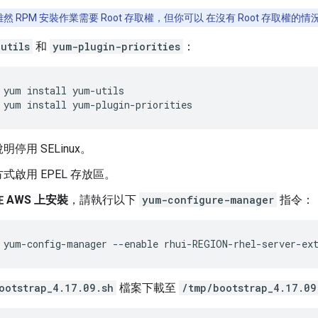
然 RPM 安裝作業需要 Root 存取權，但你可以 在沒有 Root 存取權
utils
和
yum-plugin-priorities
：
 yum install yum-utils

 yum install yum-plugin-priorities
停用 SELinux。
式啟用 EPEL 存放區。
 AWS 上安裝
，請執行以下
yum-configure-manager
指令：
 yum-config-manager --enable rhui-REGION-rhel-server-ex
ootstrap_4.17.09.sh
檔案下載至
/tmp/bootstrap_4.17.09