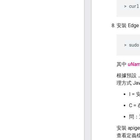
> curl
安裝 Edge
> sudo
其中
uNam
根據預設，
理方式 Ja
I = 
C 
問：
安裝 apig
查看定義