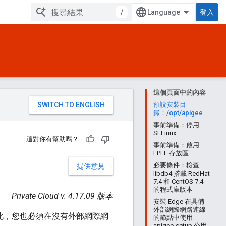
/
登入
這個頁面中的內容
。
預設安裝目
錄：/opt/apigee
事前準備：停用
SELinux
這對你有幫助嗎？
事前準備：啟用
EPEL 存放區
必要條件：檢查
提供意見
libdb4 搭載 RedHat
7.4 和 CentOS 7.4
的程式庫版本
Private Cloud v. 4.17.09 版本
安裝 Edge 在具備
外部網際網路連線
您在 因此，您也必須在沒有外部網際網
的節點中使用
apigee-setup 公用