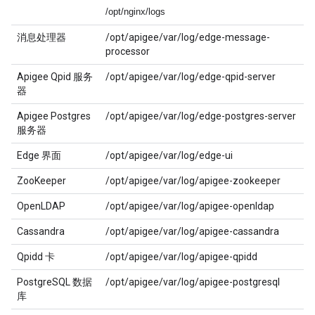
/opt/nginx/logs
消息处理器
/opt/apigee/var/log/edge-message-
processor
Apigee Qpid 服务
/opt/apigee/var/log/edge-qpid-server
器
Apigee Postgres
/opt/apigee/var/log/edge-postgres-server
服务器
Edge 界面
/opt/apigee/var/log/edge-ui
ZooKeeper
/opt/apigee/var/log/apigee-zookeeper
OpenLDAP
/opt/apigee/var/log/apigee-openldap
Cassandra
/opt/apigee/var/log/apigee-cassandra
Qpidd 卡
/opt/apigee/var/log/apigee-qpidd
PostgreSQL 数据
/opt/apigee/var/log/apigee-postgresql
库