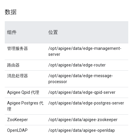
数据
组件
位置
管理服务器
/opt/apigee/data/edge-management-
server
路由器
/opt/apigee/data/edge-router
消息处理器
/opt/apigee/data/edge-message-
processor
Apigee Qpid 代理
/opt/apigee/data/edge-qpid-server
Apigee Postgres 代
/opt/apigee/data/edge-postgres-server
理
ZooKeeper
/opt/apigee/data/apigee-zookeeper
OpenLDAP
/opt/apigee/data/apigee-openldap