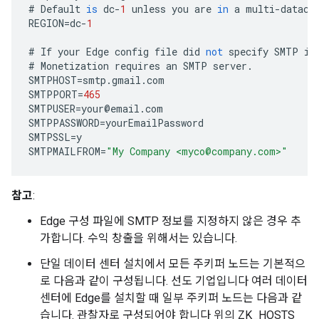
#
Default
is
dc
-
1
unless
you
are
in
a
multi
-
datace
REGION
=
dc
-
1
#
If
your
Edge
config
file
did
not
specify
SMTP
in
#
Monetization
requires
an
SMTP
server
.
SMTPHOST
=
smtp
.
gmail
.
com
SMTPPORT
=
465
SMTPUSER
=
your
@
email
.
com
SMTPPASSWORD
=
yourEmailPassword
SMTPSSL
=
y
SMTPMAILFROM
=
"My Company <myco@company.com>"
참고
:
Edge 구성 파일에 SMTP 정보를 지정하지 않은 경우 추
가합니다. 수익 창출을 위해서는 있습니다.
단일 데이터 센터 설치에서 모든 주키퍼 노드는 기본적으
로 다음과 같이 구성됩니다. 선도 기업입니다 여러 데이터
센터에 Edge를 설치할 때 일부 주키퍼 노드는 다음과 같
습니다. 관찰자로 구성되어야 합니다 위의 ZK_HOSTS