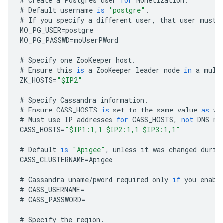
#
Create
a
Postgres
user
for
Monetization
.
#
Default
username
is
"postgre"
.
#
If
you
specify
a
different
user
,
that
user
must
MO_PG_USER
=
postgre
MO_PG_PASSWD
=
moUserPWord
#
Specify
one
ZooKeeper
host
.
#
Ensure
this
is
a
ZooKeeper
leader
node
in
a
mult
ZK_HOSTS
=
"$IP2"
#
Specify
Cassandra
information
.
#
Ensure
CASS_HOSTS
is
set
to
the
same
value
as
wh
#
Must
use
IP
addresses
for
CASS_HOSTS
,
not
DNS
na
CASS_HOSTS
=
"$IP1:1,1 $IP2:1,1 $IP3:1,1"
#
Default
is
"Apigee"
,
unless
it
was
changed
durin
CASS_CLUSTERNAME
=
Apigee
#
Cassandra
uname
/
pword
required
only
if
you
enabl
#
CASS_USERNAME
=
#
CASS_PASSWORD
=
#
Specify
the
region
.