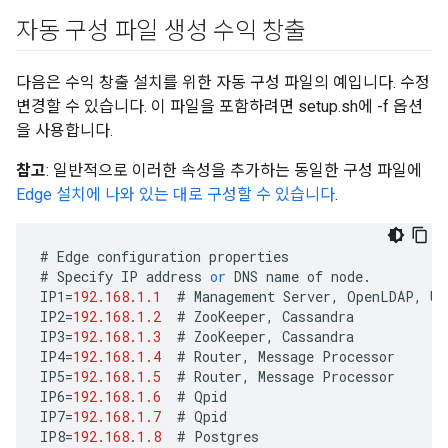
자동 구성 파일 생성 수익 창출
다음은 수익 창출 설치를 위한 자동 구성 파일의 예입니다. 수정
변경할 수 있습니다. 이 파일을 포함하려면 setup.sh에 -f 옵션
을 사용합니다.
참고
: 일반적으로 이러한 속성을 추가하는 동일한 구성 파일에
Edge 설치에 나와 있는 대로 구성할 수 있습니다
.
#
Edge
configuration
properties
#
Specify
IP
address
or
DNS
name
of
node
.
IP1
=
192.168.1.1
#
Management
Server
,
OpenLDAP
,
UI
IP2
=
192.168.1.2
#
ZooKeeper
,
Cassandra
IP3
=
192.168.1.3
#
ZooKeeper
,
Cassandra
IP4
=
192.168.1.4
#
Router
,
Message
Processor
IP5
=
192.168.1.5
#
Router
,
Message
Processor
IP6
=
192.168.1.6
#
Qpid
IP7
=
192.168.1.7
#
Qpid
IP8
=
192.168.1.8
#
Postgres