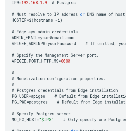
IP9
=
192.168.1.9
#
Postgres
#
Must
resolve
to
IP
address
or
DNS
name
of
host
-
HOSTIP
=
$
(
hostname
-
i
)
#
Edge
sys
admin
credentials
ADMIN_EMAIL
=
your
@
email
.
com
APIGEE_ADMINPW
=
yourPassword
#
If
omitted
,
you
a
#
Specify
the
Management
Server
port
.
APIGEE_PORT_HTTP_MS
=
8080
#
#
Monetization
configuration
properties
.
#
#
Postgres
credentials
from
Edge
installation
.
PG_USER
=
apigee
#
Default
from
Edge
installation
PG_PWD
=
postgres
#
Default
from
Edge
installatio
#
Specify
Postgres
server
.
MO_PG_HOST
=
"$IP8"
#
Only
specify
one
Postgres