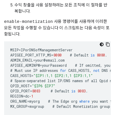
수익 창출을 사용 설정하려는 모든 조직에 이 절차를 반
복합니다.
사용 명령어를 사용하여 이러한
enable-monetization
모든 작업을 수행할 수 있습니다 이 스크립트는 다음 속성이 포
함됩니다.
MSIP
=
IPorDNSofManagementServer
APIGEE_PORT_HTTP_MS
=
8080
#
Default
is
8080
.
ADMIN_EMAIL
=
your
@
email
.
com
APIGEE_ADMINPW
=
yourPassword
#
If
omitted
,
you
a
#
Must
use
IP
addresses
for
CASS_HOSTS
,
not
DNS
na
CASS_HOSTS
=
"$IP1:1,1 $IP2:1,1 $IP3:1,1"
#
Space
-
separated
list
IP
/
DNS
names
of
all
Qpid
no
QPID_HOST
=
"$IP6 $IP7"
QPID_PORT
=
8083
#
Default
is
8083
.
REGION
=
dc
-
1
ORG_NAME
=
myorg
#
The
Edge
org
where
you
want
to
MX_GROUP
=
mxgroup
#
Default
Monetization
group
.