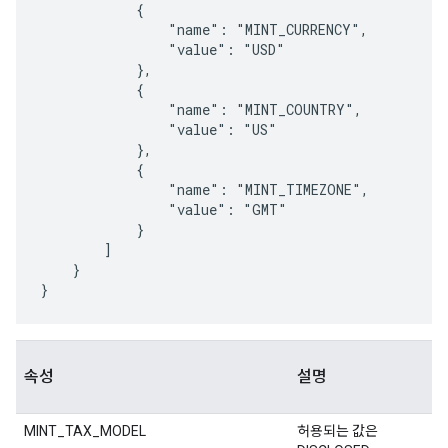
            {

                "name": "MINT_CURRENCY",

                "value": "USD"

            },

            {

                "name": "MINT_COUNTRY",

                "value": "US"

            },

            {

                "name": "MINT_TIMEZONE",

                "value": "GMT"

            }

        ]

    }

}
속성
설명
MINT_TAX_MODEL
허용되는 값은