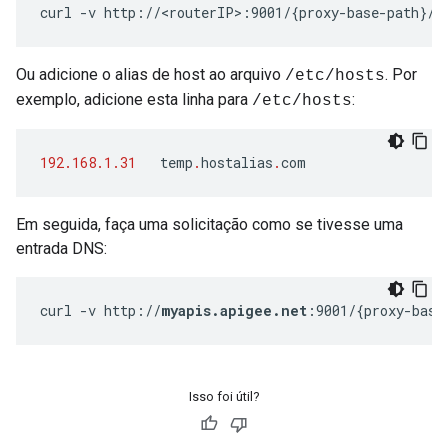
curl -v http://<routerIP>:9001/{proxy-base-path}/{
Ou adicione o alias de host ao arquivo
. Por
/etc/hosts
exemplo, adicione esta linha para
:
/etc/hosts
192.168.1.31
temp
.
hostalias
.
com
Em seguida, faça uma solicitação como se tivesse uma
entrada DNS:
curl -v http://
myapis.apigee.net
:9001/{proxy-base
Isso foi útil?