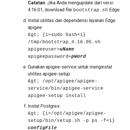
Catatan
: Jika Anda mengupdate dari versi
4.16.01, download file
Edge.
bootstrap.sh
Instal utilitas dan dependensi layanan Edge
apigee:
&gt; {i>sudo bash<i}
/tmp/bootstrap_4.16.05.sh
apigeeuser=
uName
apigeepassword=
pWord
Gunakan apigee-service untuk menginstal
utilitas apigee-setup:
&gt; /opt/apigee/apigee-
service/bin/apigee-service
apigee-setup install
Instal Postgres:
&gt; {i>/opt/apigee/apigee-
setup/bin/setup.sh -p ps -f<i}
configFile