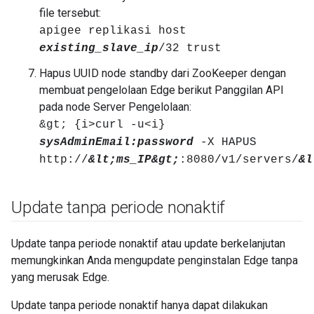
file tersebut:
apigee replikasi host
existing_slave_ip
/32 trust
Hapus UUID node standby dari ZooKeeper dengan
membuat pengelolaan Edge berikut Panggilan API
pada node Server Pengelolaan:
&gt; {i>curl -u<i}
sysAdminEmail:password
-X HAPUS
http://
&lt;ms_IP&gt;
:8080/v1/servers/
&l
Update tanpa periode nonaktif
Update tanpa periode nonaktif atau update berkelanjutan
memungkinkan Anda mengupdate penginstalan Edge tanpa
yang merusak Edge.
Update tanpa periode nonaktif hanya dapat dilakukan