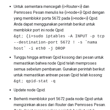
Untuk sementara mencegah {i>Router<i} dan
Pemroses Pesan menulis ke {i>node<i} Qpid dengan
yang memblokir porta 5672 pada {i>node<i} Qpid.
Anda dapat menggunakan perintah berikut untuk
memblokir port ini node Qpid:
&gt; {i>sudo iptables -A INPUT -p tcp
--destination-port 5672 ! -s `nama
host` -i eth0 -j DROP
Tunggu hingga antrean Qpid kosong dari pesan untuk
memastikan bahwa node Qpid telah memproses
semua sebelum pembaruan. Gunakan perintah berikut
untuk memastikan antrean pesan Qpid telah kosong:
&gt; qpid-stat -q
Update node Qpid.
Berhenti memblokir port 5672 pada node Qpid untuk
mengizinkan akses dari Router dan Pemroses Pesan.