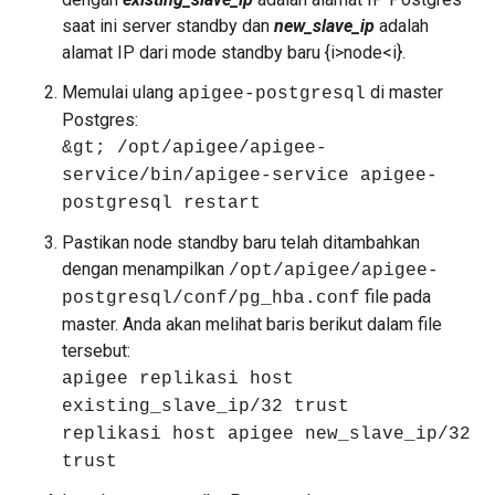
saat ini server standby dan
new_slave_ip
adalah
alamat IP dari mode standby baru {i>node<i}.
Memulai ulang
di master
apigee-postgresql
Postgres:
&gt; /opt/apigee/apigee-
service/bin/apigee-service apigee-
postgresql restart
Pastikan node standby baru telah ditambahkan
dengan menampilkan
/opt/apigee/apigee-
file pada
postgresql/conf/pg_hba.conf
master. Anda akan melihat baris berikut dalam file
tersebut:
apigee replikasi host
existing_slave_ip/32 trust
replikasi host apigee new_slave_ip/32
trust