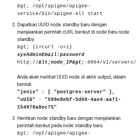
&gt; /opt/apigee/apigee-
service/bin/apigee-all start
Dapatkan UUID node standby baru dengan
menjalankan perintah cURL berikut di node baru node
standby:
&gt; {i>curl -u<i}
sysAdminEmail:password
http://
&lt;node_IP&gt;
:8084/v1/servers/
Anda akan melihat UUID node di akhir output, dalam
bentuk:
"jenis" : [ "postgres-server" ],
"uUID" : "599e8ebf-5d69-4ae4-aa71-
154970a8ec75"
Hentikan node standby baru dengan menjalankan
perintah berikut pada node standby baru:
&gt; /opt/apigee/apigee-