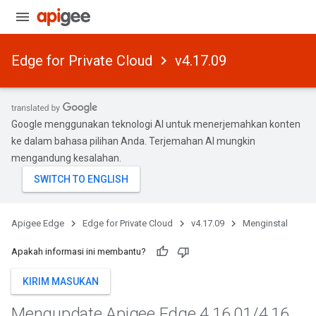
Edge for Private Cloud
v4.17.09
Google menggunakan teknologi AI untuk menerjemahkan konten
ke dalam bahasa pilihan Anda. Terjemahan AI mungkin
mengandung kesalahan.
Apigee Edge
Edge for Private Cloud
v4.17.09
Menginstal
Apakah informasi ini membantu?
KIRIM MASUKAN
Mengupdate Apigee Edge 4
.
16
.
01
/
4
.
16
.