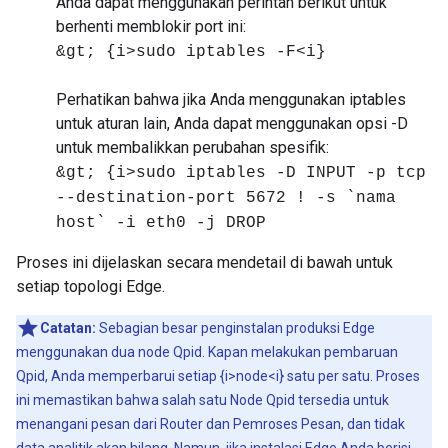
Anda dapat menggunakan perintah berikut untuk
berhenti memblokir port ini:
&gt; {i>sudo iptables -F<i}
Perhatikan bahwa jika Anda menggunakan iptables
untuk aturan lain, Anda dapat menggunakan opsi -D
untuk membalikkan perubahan spesifik:
&gt; {i>sudo iptables -D INPUT -p tcp
--destination-port 5672 ! -s `nama
host` -i eth0 -j DROP
Proses ini dijelaskan secara mendetail di bawah untuk
setiap topologi Edge.
Catatan:
Sebagian besar penginstalan produksi Edge
menggunakan dua node Qpid. Kapan melakukan pembaruan
Qpid, Anda memperbarui setiap {i>node<i} satu per satu. Proses
ini memastikan bahwa salah satu Node Qpid tersedia untuk
menangani pesan dari Router dan Pemroses Pesan, dan tidak