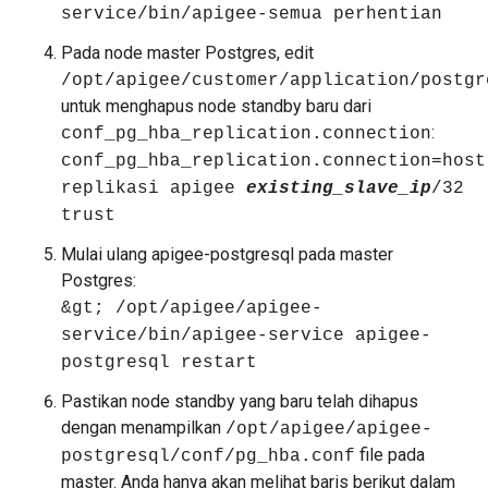
service/bin/apigee-semua perhentian
Pada node master Postgres, edit
/opt/apigee/customer/application/postgr
untuk menghapus node standby baru dari
:
conf_pg_hba_replication.connection
conf_pg_hba_replication.connection=host
replikasi apigee
existing_slave_ip
/32
trust
Mulai ulang apigee-postgresql pada master
Postgres:
&gt; /opt/apigee/apigee-
service/bin/apigee-service apigee-
postgresql restart
Pastikan node standby yang baru telah dihapus
dengan menampilkan
/opt/apigee/apigee-
file pada
postgresql/conf/pg_hba.conf
master. Anda hanya akan melihat baris berikut dalam