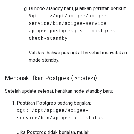
Di node standby baru, jalankan perintah berikut:
&gt; {i>/opt/apigee/apigee-
service/bin/apigee-service
apigee-postgresql<i} postgres-
check-standby
Validasi bahwa perangkat tersebut menyatakan
mode standby.
Menonaktifkan Postgres {i>node<i}
Setelah update selesai, hentikan node standby baru:
Pastikan Postgres sedang berjalan:
&gt; /opt/apigee/apigee-
service/bin/apigee-all status
Jika Postgres tidak berjalan, mulai: