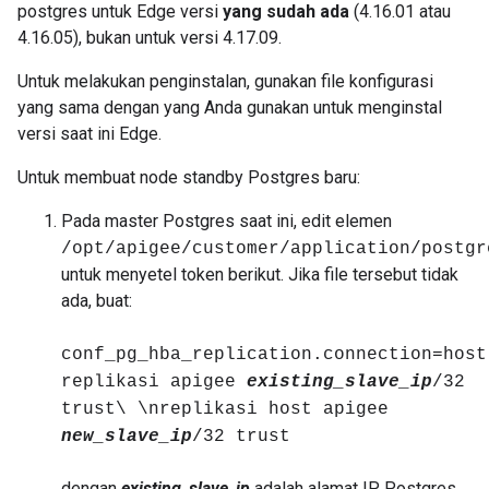
postgres untuk Edge versi
yang sudah ada
(4.16.01 atau
4.16.05), bukan untuk versi 4.17.09.
Untuk melakukan penginstalan, gunakan file konfigurasi
yang sama dengan yang Anda gunakan untuk menginstal
versi saat ini Edge.
Untuk membuat node standby Postgres baru:
Pada master Postgres saat ini, edit elemen
/opt/apigee/customer/application/postgr
untuk menyetel token berikut. Jika file tersebut tidak
ada, buat:
conf_pg_hba_replication.connection=host
replikasi apigee
existing_slave_ip
/32
trust\ \nreplikasi host apigee
new_slave_ip
/32 trust
dengan
existing_slave_ip
adalah alamat IP Postgres