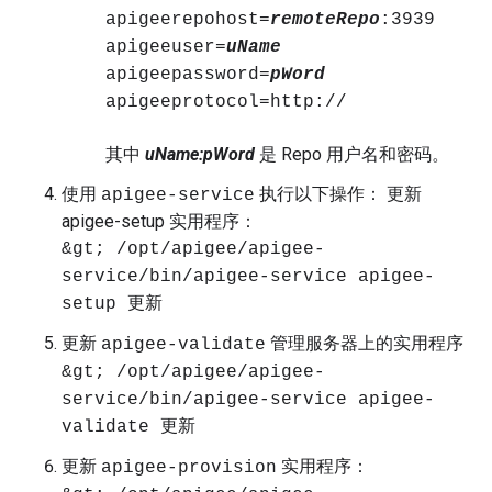
apigeerepohost=
remoteRepo
:3939
apigeeuser=
uName
apigeepassword=
pWord
apigeeprotocol=http://
其中
uName:pWord
是 Repo 用户名和密码。
使用
执行以下操作： 更新
apigee-service
apigee-setup 实用程序：
&gt; /opt/apigee/apigee-
service/bin/apigee-service apigee-
setup 更新
更新
管理服务器上的实用程序
apigee-validate
&gt; /opt/apigee/apigee-
service/bin/apigee-service apigee-
validate 更新
更新
实用程序：
apigee-provision