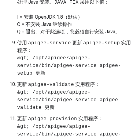
处理 Java 安装。
采用以下值：
JAVA_FIX
I = 安装 OpenJDK 1.8（默认）
C = 不安装 Java 继续操作
Q = 退出。对于此选项，您必须自行安装 Java。
使用
更新
实用
apigee-service
apigee-setup
程序：
&gt; /opt/apigee/apigee-
service/bin/apigee-service apigee-
setup 更新
更新
实用程序：
apigee-validate
&gt; /opt/apigee/apigee-
service/bin/apigee-service apigee-
validate 更新
更新
实用程序：
apigee-provision
&gt; /opt/apigee/apigee-
service/bin/apigee-service apigee-