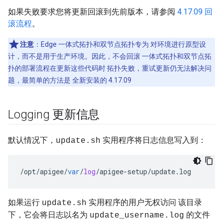
如果失败要求您将更新回滚到先前版本，请参阅
4.17.09 回
滚流程
。
注意
：Edge 一体式拓扑和双节点拓扑专为 对环境进行原型设
计，而不是用于生产环境。因此，不会回滚 一体式拓扑和双节点拓
扑的部署流程在更新这些代码时 拓扑失败，重试更新仍无法解决问
题，最简单的方法是 全新安装的 4.17.09
Logging 更新信息
默认情况下，
实用程序将日志信息写入到：
update.sh
/
opt
/
apigee
/
var
/
log
/
apigee
-
setup
/
update
.
log
如果运行
实用程序的用户无权访问 该目录
update.sh
下，它会将日志以名为
的文件
update_username.log