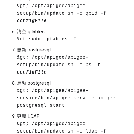
&gt; /opt/apigee/apigee-
setup/bin/update.sh -c qpid -f
configFile
清空 iptables：
&gt;sudo iptables -F
更新 postgresql：
&gt; /opt/apigee/apigee-
setup/bin/update.sh -c ps -f
configFile
启动 postgresql：
&gt; /opt/apigee/apigee-
service/bin/apigee-service apigee-
postgresql start
更新 LDAP：
&gt; /opt/apigee/apigee-
setup/bin/update.sh -c ldap -f