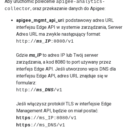
Aby uruchomić polecenie
apigee-analytics-
, oraz przekazanie danych do Apigee:
collector
apigee_mgmt_api_uri
: podstawowy adres URL
interfejsu Edge API w systemie zarządzania, Serwer
Adres URL ma zwykle następujący format:
http://
ms_IP
:8080/v1
Gdzie
ms_IP
to adres IP lub Twój serwer
zarządzania, a kod 8080 to port używany przez
interfejs Edge API. Jeśli utworzono wpis DNS dla
interfejsu Edge API, adres URL znajduje się w
formularz:
http://
ms_DNS
/v1
Jeśli włączysz protokół TLS w interfejsie Edge
Management API, będzie on miał postać:
https
://ms_IP:8080/v1
https
://ms_DNS/v1