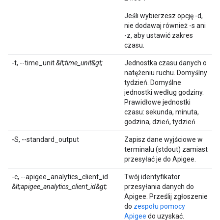
Jeśli wybierzesz opcję -d,
nie dodawaj również -s ani
-z, aby ustawić zakres
czasu.
-t, --time_unit
&lt;time_unit&gt;
Jednostka czasu danych o
natężeniu ruchu. Domyślny
tydzień. Domyślne
jednostki według godziny.
Prawidłowe jednostki
czasu: sekunda, minuta,
godzina, dzień, tydzień.
-S, --standard_output
Zapisz dane wyjściowe w
terminalu (stdout) zamiast
przesyłać je do Apigee.
-c, --apigee_analytics_client_id
Twój identyfikator
&lt;apigee_analytics_client_id&gt;
przesyłania danych do
Apigee. Prześlij zgłoszenie
do
zespołu pomocy
Apigee
do uzyskać.