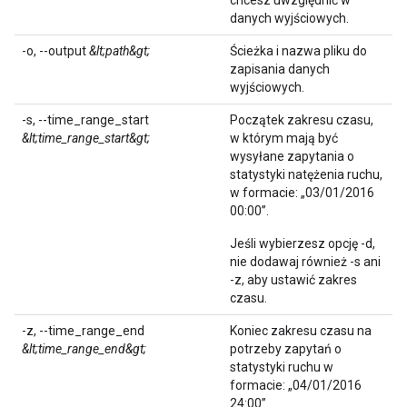
chcesz uwzględnić w
danych wyjściowych.
-o, --output
&lt;path&gt;
Ścieżka i nazwa pliku do
zapisania danych
wyjściowych.
-s, --time_range_start
Początek zakresu czasu,
&lt;time_range_start&gt;
w którym mają być
wysyłane zapytania o
statystyki natężenia ruchu,
w formacie: „03/01/2016
00:00”.
Jeśli wybierzesz opcję -d,
nie dodawaj również -s ani
-z, aby ustawić zakres
czasu.
-z, --time_range_end
Koniec zakresu czasu na
&lt;time_range_end&gt;
potrzeby zapytań o
statystyki ruchu w
formacie: „04/01/2016
24:00”.