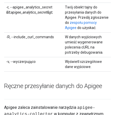
-r, --apigee_analytics_secret
Twój obiekt tajny do
&lt;apigee_analytics_secret&gt;
przesyłania danych do
Apigee. Prześlij zgłoszenie
do
zespołu pomocy
Apigee
do uzyskać.
-R, --include_curl_commands
W danych wyjściowych
umieść wygenerowane
polecenia cURL na
potrzeby debugowania.
-v, --wyczerpująco
Wyświetl szczegółowe
dane wyjściowe.
Ręczne przesyłanie danych do Apigee
Apigee zaleca zainstalowanie narzędzia
apigee-
w komputer z zewnętrznym
analytics-collector