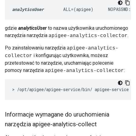
analyticsUser
        ALL=(apigee)      NOPASSWD: 
gdzie
analyticsUser
to nazwa użytkownika uruchomionego
narzędzia narzędzia
.
apigee-analytics-collector
Po zainstalowaniu narzędzia
apigee-analytics-
i konfigurując użytkownika, możesz
collector
przetestować to narzędzie, uruchamiając polecenie
pomocy narzędzia
:
apigee-analytics-collector
>
/
opt
/
apigee
/
apigee
-
service
/
bin
/
apigee
-
service
ap
Informacje wymagane do uruchomienia
narzędzia apigee-analytics-collect