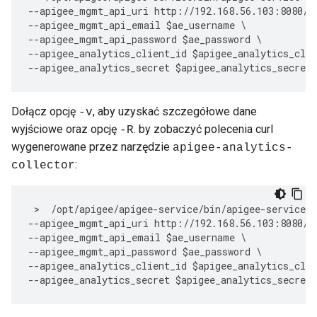
--
apigee_mgmt_api_uri
http
:
//
192.168
.
56.103
:
8080
/
v
--
apigee_mgmt_api_email
$
ae_username
--
apigee_mgmt_api_password
$
ae_password
--
apigee_analytics_client_id
$
apigee_analytics_clie
--
apigee_analytics_secret
$
apigee_analytics_secret
Dołącz opcję
, aby uzyskać szczegółowe dane
-v
wyjściowe oraz opcję
. by zobaczyć polecenia curl
-R
wygenerowane przez narzędzie
apigee-analytics-
:
collector
 >  
/
opt
/
apigee
/
apigee
-
service
/
bin
/
apigee
-
service
a
--
apigee_mgmt_api_uri
http
:
//
192.168
.
56.103
:
8080
/
v
--
apigee_mgmt_api_email
$
ae_username
--
apigee_mgmt_api_password
$
ae_password
--
apigee_analytics_client_id
$
apigee_analytics_clie
--
apigee_analytics_secret
$
apigee_analytics_secret