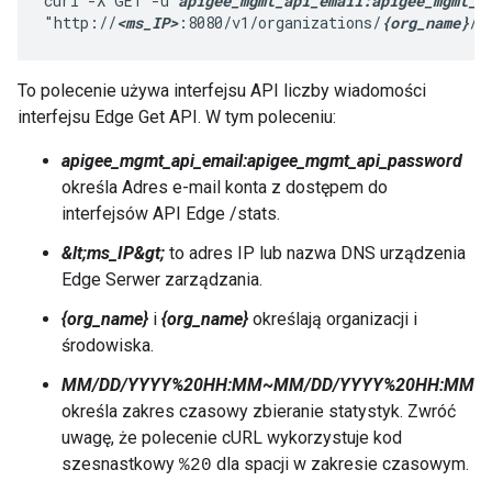
curl -X GET -u 
apigee_mgmt_api_email:apigee_mgmt_a
"http://
<ms_IP>
:8080/v1/organizations/
{org_name}
/e
To polecenie używa interfejsu API liczby wiadomości
interfejsu Edge Get API. W tym poleceniu:
apigee_mgmt_api_email:apigee_mgmt_api_password
określa Adres e-mail konta z dostępem do
interfejsów API Edge /stats.
&lt;ms_IP&gt;
to adres IP lub nazwa DNS urządzenia
Edge Serwer zarządzania.
{org_name}
i
{org_name}
określają organizacji i
środowiska.
MM/DD/YYYY%20HH:MM~MM/DD/YYYY%20HH:MM
określa zakres czasowy zbieranie statystyk. Zwróć
uwagę, że polecenie cURL wykorzystuje kod
szesnastkowy
dla spacji w zakresie czasowym.
%20