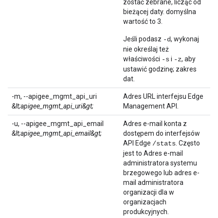
zostać zebrane, licząc od
bieżącej daty. domyślna
wartość to 3.
Jeśli podasz
, wykonaj
-d
nie określaj też
właściwości
i
, aby
-s
-z
ustawić godzinę; zakres
dat.
-m, --apigee_mgmt_api_uri
Adres URL interfejsu Edge
&lt;apigee_mgmt_api_uri&gt;
Management API.
-u, --apigee_mgmt_api_email
Adres e-mail konta z
&lt;apigee_mgmt_api_email&gt;
dostępem do interfejsów
API Edge
. Często
/stats
jest to Adres e-mail
administratora systemu
brzegowego lub adres e-
mail administratora
organizacji dla w
organizacjach
produkcyjnych.