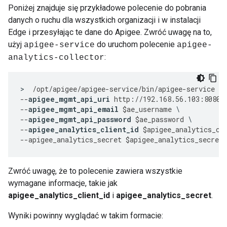
Poniżej znajduje się przykładowe polecenie do pobrania
danych o ruchu dla wszystkich organizacji i w instalacji
Edge i przesyłając te dane do Apigee. Zwróć uwagę na to,
użyj
do uruchom polecenie
apigee-service
apigee-
:
analytics-collector
>
/
opt
/
apigee
/
apigee
-
service
/
bin
/
apigee
-
service
ap
--
apigee_mgmt_api_uri
http
:
//
192.168
.
56.103
:
8080
/
--
apigee_mgmt_api_email
$
ae_username
--
apigee_mgmt_api_password
$
ae_password
--
apigee_analytics_client_id
$
apigee_analytics_cl
--
apigee_analytics_secret
$
apigee_analytics_secret
Zwróć uwagę, że to polecenie zawiera wszystkie
wymagane informacje, takie jak
apigee_analytics_client_id
i
apigee_analytics_secret
.
Wyniki powinny wyglądać w takim formacie: