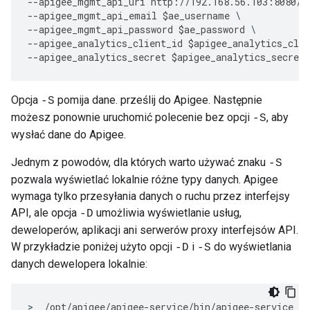
--
apigee_mgmt_api_uri
http
:
//
192.168
.
56.103
:
8080
/
v
--
apigee_mgmt_api_email
$
ae_username
--
apigee_mgmt_api_password
$
ae_password
--
apigee_analytics_client_id
$
apigee_analytics_clie
--
apigee_analytics_secret
$
apigee_analytics_secret
Opcja
pomija dane. prześlij do Apigee. Następnie
-S
możesz ponownie uruchomić polecenie bez opcji
, aby
-S
wysłać dane do Apigee.
Jednym z powodów, dla których warto używać znaku
-S
pozwala wyświetlać lokalnie różne typy danych. Apigee
wymaga tylko przesyłania danych o ruchu przez interfejsy
API, ale opcja
umożliwia wyświetlanie usług,
-D
deweloperów, aplikacji ani serwerów proxy interfejsów API.
W przykładzie poniżej użyto opcji
i
do wyświetlania
-D
-S
danych dewelopera lokalnie:
>
/
opt
/
apigee
/
apigee
-
service
/
bin
/
apigee
-
service
ap