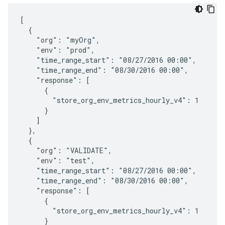
[

  {

    "org": "myOrg",

    "env": "prod",

    "time_range_start": "08/27/2016 00:00",

    "time_range_end": "08/30/2016 00:00",

    "response": [

      {

        "store_org_env_metrics_hourly_v4": 1

      }

    ]

  },

  {

    "org": "VALIDATE",

    "env": "test",

    "time_range_start": "08/27/2016 00:00",

    "time_range_end": "08/30/2016 00:00",

    "response": [

      {

        "store_org_env_metrics_hourly_v4": 1

      }
