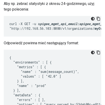
Aby np. zebrać statystyki z okresu 24-godzinnego, użyj
tego polecenia:
curl -X GET -u a
pigee_mgmt_api_email
:apigee_mgmt_a
"http://192.168.56.103:8080/v1/organizations/
myOrg
Odpowiedź powinna mieć następujący format:
{

  "environments" : [ {

    "metrics" : [ {

      "name" : "sum(message_count)",

      "values" : [ "42.0" ]

    } ],

    "name" : "prod"

  } ],

  "metaData" : {

    "errors" : [ ],

    "notices" : [ "query served by:53dab80c-e811-4