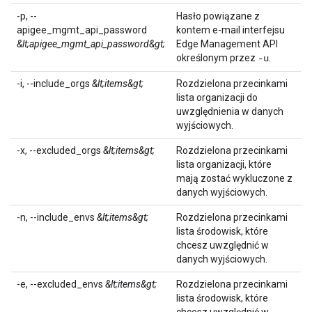
-p, --
Hasło powiązane z
apigee_mgmt_api_password
kontem e-mail interfejsu
&lt;apigee_mgmt_api_password&gt;
Edge Management API
określonym przez
.
-u
-i, --include_orgs
&lt;items&gt;
Rozdzielona przecinkami
lista organizacji do
uwzględnienia w danych
wyjściowych.
-x, --excluded_orgs
&lt;items&gt;
Rozdzielona przecinkami
lista organizacji, które
mają zostać wykluczone z
danych wyjściowych.
-n, --include_envs
&lt;items&gt;
Rozdzielona przecinkami
lista środowisk, które
chcesz uwzględnić w
danych wyjściowych.
-e, --excluded_envs
&lt;items&gt;
Rozdzielona przecinkami
lista środowisk, które