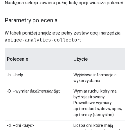
Następna sekcja zawiera pełną listę opcji wiersza poleceń.
Parametry polecenia
W tabeli poniżej znajdziesz pełny zestaw opcji narzędzia
:
apigee-analytics-collector
Polecenie
Użycie
-h, --help
Wyjściowe informacje o
wykorzystaniu
-D, --wymiar
&lt;dimension&gt;
Wymiar ruchu, który ma
być rejestrowany.
Prawidłowe wymiary:
,
,
,
apiproducts
devs
apps
(domyślne)
apiproxy
-d, --dni
<days>
Liczba dni, które mają