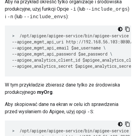
Aby na przykład określić tylko organizacje i środowiska
produkcyjne, użyj funkcji Opcje
(lub -
)
-i
-include_orgs
i
(lub
):
-n
--include_envs
>
/
opt
/
apigee
/
apigee
-
service
/
bin
/
apigee
-
service
ap
--
apigee_mgmt_api_uri
http
:
//
192.168
.
56.103
:
8080
/
v
--
apigee_mgmt_api_email
$
ae_username
--
apigee_mgmt_api_password
$
ae_password
--
apigee_analytics_client_id
$
apigee_analytics_clie
--
apigee_analytics_secret
$
apigee_analytics_secret
W tym przykładzie zbierasz dane tylko ze środowiska
produkcyjnego
myOrg
.
Aby skopiować dane na ekran w celu ich sprawdzenia
przed wysłaniem do Apigee, użyj opcji
:
-S
>
/
opt
/
apigee
/
apigee
-
service
/
bin
/
apigee
-
service
ap