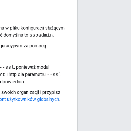
a w pliku konfiguracji służącym
ść domyślna to
.
ssoadmin
figuracyjnym za pomocą
, ponieważ moduł
--ssl
i http dla parametru
.
rt
--ssl
 odpowiednio.
 swoich organizacji i przypisz
ont użytkowników globalnych
.