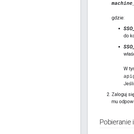
machine
gdzie:
SSO
do k
SSO
właś
W ty
api
Jeśl
Zaloguj si
mu odpowie
Pobieranie