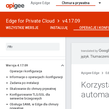
Apigee Edge
Chmura prywatna
Edge for Private Cloud
v4.17.09
WSZYSTKIE WERSJE
INSTALUJĘ
OPERACJE I KONF
język. Tłumaczen
Wersja 4
.
17
.
09
Operacje i konfiguracja
Apigee Edge
Ed
Informacje o operacjach i konfiguracji
Korzyst
Zadania po instalacji
Skalowanie do chmury prywatnej
automa
Konfigurowanie TLS
/
SSL dla
serwerów brzegowych
Obsługa SAML w Edge dla chmury
prywatnej