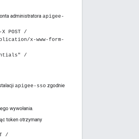
konta administratora
apigee-
-X POST /
plication/x-www-form-
ntials" /
talacji
zgodnie
apigee-sso
nego wywołania.
jąc token otrzymany
T /