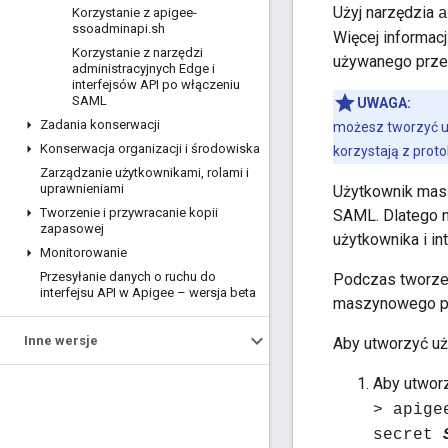
Użyj narzędzia
Korzystanie z apigee-
a
ssoadminapi
.
sh
Więcej informacj
Korzystanie z narzędzi
używanego przez
administracyjnych Edge i
interfejsów API po włączeniu
SAML
UWAGA:
Zadania konserwacji
możesz tworzyć uż
Konserwacja organizacji i środowiska
korzystają z pro
Zarządzanie użytkownikami
,
rolami i
uprawnieniami
Użytkownik masz
Tworzenie i przywracanie kopii
SAML. Dlatego n
zapasowej
użytkownika i in
Monitorowanie
Przesyłanie danych o ruchu do
Podczas tworzen
interfejsu API w Apigee – wersja beta
maszynowego prz
Inne wersje
Aby utworzyć u
Aby utworz
> apige
secret