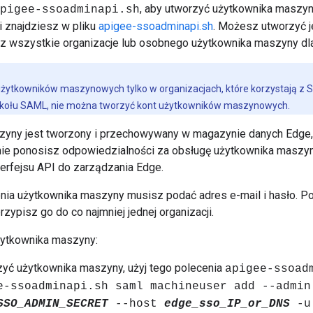
, aby utworzyć użytkownika maszy
pigee-ssoadminapi.sh
i znajdziesz w pliku
apigee-ssoadminapi.sh
. Możesz utworzyć 
 wszystkie organizacje lub osobnego użytkownika maszyny dla 
ytkowników maszynowych tylko w organizacjach, które korzystają z SA
tokołu SAML, nie można tworzyć kont użytkowników maszynowych.
yny jest tworzony i przechowywany w magazynie danych Edge,
ie ponosisz odpowiedzialności za obsługę użytkownika maszyn
terfejsu API do zarządzania Edge.
ia użytkownika maszyny musisz podać adres e-mail i hasło. P
ypisz go do co najmniej jednej organizacji.
żytkownika maszyny:
yć użytkownika maszyny, użyj tego polecenia
apigee-ssoad
e-ssoadminapi.sh saml machineuser add --admi
SSO_ADMIN_SECRET
--host
edge_sso_IP_or_DNS
-