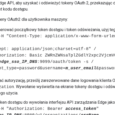
 Edge API, aby uzyskać i odświeżyć tokeny OAuth 2, przekazując
t kodu dostępu.
eny OAuth2 dla użytkownika maszyny:
rować początkowy token dostępu i token odświeżania, użyj tego
-H "Content-Type: application/x-www-form-urle
ept: application/json;charset=utf-8" /
horization: Basic ZWRnZWNsaTplZGdlY2xpc2VjcmV
edge_sso_IP_DNS
:9099/oauth/token -s /
nt_type=password&username=
m_user_email
&passwo
ć autoryzację, prześlij zarezerwowane dane logowania klienta
. Wywołanie wyświetla na ekranie tokeny dostępu i odśw
zation
go użycia.
ken dostępu do wywołania interfejsu API zarządzania Edge jako
-H "Authorization: Bearer
access_token
"