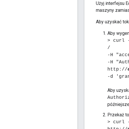
Użyj interfejsu
maszyny zamias
Aby uzyskać tok
Aby wygene
> curl 
/
-H "acc
-H "Aut
http://
-d 'gra
Aby uzyska
Authori
późniejsze
Przekaż to
> curl 