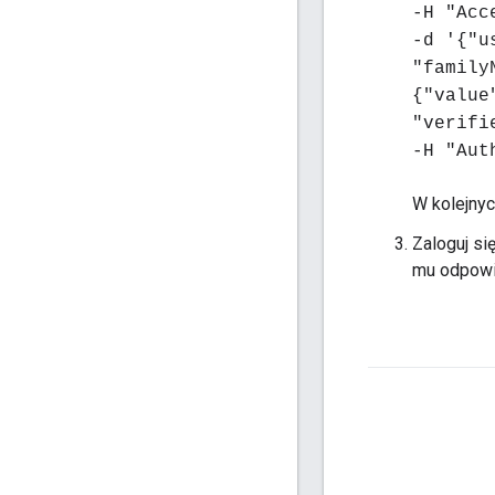
-H "Acc
-d '{"u
"family
{"value
"verifi
-H "Aut
W kolejny
Zaloguj si
mu odpowie