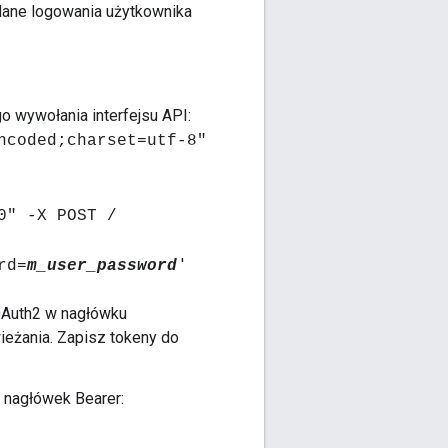
 dane logowania użytkownika
 wywołania interfejsu API:
ncoded;charset=utf-8"
0" -X POST /
'
rd=
m_user_password
 OAuth2 w nagłówku
ieżania. Zapisz tokeny do
 nagłówek Bearer: