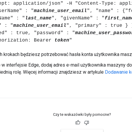
ept: application/json" -H "Content-Type: appl
serName" : "
machine_user_email
", "name" : {"f
Name" : "
last_name
", "givenName" : "
first_nam
" : "
machine_user_email
", "primary" : true } 
ed" : true, "password" : "
machine_user_passwo
horization: Bearer
token
"
ch krokach będziesz potrzebować hasła konta użytkownika masz
ę w interfejsie Edge, dodaj adres e-mail użytkownika maszyny do
dnią rolę. Więcej informacji znajdziesz w artykule
Dodawanie k
Czy te wskazówki były pomocne?