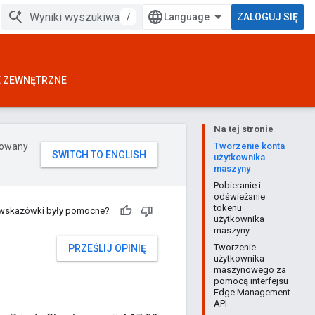
/
ZALOGUJ SIĘ
E ZEWNĘTRZNE
Na tej stronie
erowany
Tworzenie konta
użytkownika
maszyny
Pobieranie i
odświeżanie
tokenu
 wskazówki były pomocne?
użytkownika
maszyny
Tworzenie
PRZEŚLIJ OPINIĘ
użytkownika
maszynowego za
pomocą interfejsu
Edge Management
API