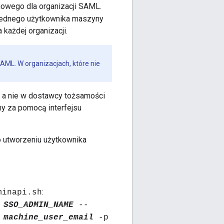
nowego dla organizacji SAML.
jednego użytkownika maszyny
każdej organizacji.
ML. W organizacjach, które nie
 a nie w dostawcy tożsamości
y za pomocą interfejsu
o utworzeniu użytkownika
:
minapi.sh
n
SSO_ADMIN_NAME
--
u
machine_user_email
-p