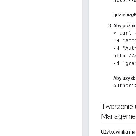
http://
gdzie
org
Aby późnie
> curl 
-H "Acc
-H "Aut
http://
-d 'gra
Aby uzyska
Authori
Tworzenie 
Managemen
Użytkownika ma