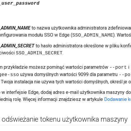
_user_password
_ADMIN_NAME
to nazwa użytkownika administratora zdefiniowan
onfigurowania modułu SSO w Edge (
). Warto
SSO_ADMIN_NAME
_ADMIN_SECRET
to hasło administratora określone w pliku kon
ciwości
.
SSO_ADMIN_SECRET
m przykładzie możesz pominąć wartości parametrów
i
--port
używa domyślnych wartości 9099 dla parametru
gee-sso
--po
i Twoja instalacja nie używa tych wartości domyślnych, określ je
ę w interfejsie Edge, dodaj adres e-mail użytkownika maszyny do
dnią rolę. Więcej informacji znajdziesz w artykule
Dodawanie k
 i odświeżanie tokenu użytkownika maszyny