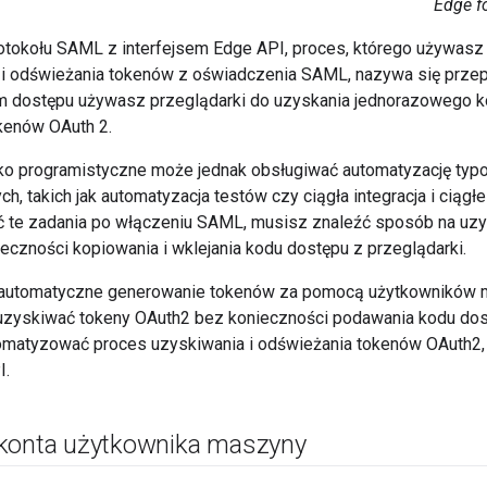
Edge fo
tokołu SAML z interfejsem Edge API, proces, którego używasz
 i odświeżania tokenów z oświadczenia SAML, nazywa się prze
m dostępu używasz przeglądarki do uzyskania jednorazowego k
kenów OAuth 2.
ko programistyczne może jednak obsługiwać automatyzację ty
h, takich jak automatyzacja testów czy ciągła integracja i ciągł
te zadania po włączeniu SAML, musisz znaleźć sposób na uzy
eczności kopiowania i wklejania kodu dostępu z przeglądarki.
 automatyczne generowanie tokenów za pomocą użytkowników 
zyskiwać tokeny OAuth2 bez konieczności podawania kodu dos
omatyzować proces uzyskiwania i odświeżania tokenów OAuth2, k
I.
konta użytkownika maszyny