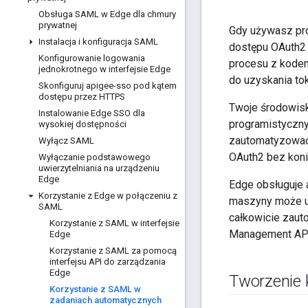
Obsługa SAML w Edge dla chmury
prywatnej
Gdy używasz pro
Instalacja i konfiguracja SAML
dostępu OAuth2
Konfigurowanie logowania
procesu z kode
jednokrotnego w interfejsie Edge
do uzyskania to
Skonfiguruj apigee-sso pod kątem
dostępu przez HTTPS
Twoje środowis
Instalowanie Edge SSO dla
programistycznyc
wysokiej dostępności
zautomatyzować 
Wyłącz SAML
OAuth2 bez koni
Wyłączanie podstawowego
uwierzytelniania na urządzeniu
Edge
Edge obsługuje
Korzystanie z Edge w połączeniu z
maszyny może u
SAML
całkowicie zaut
Korzystanie z SAML w interfejsie
Management AP
Edge
Korzystanie z SAML za pomocą
interfejsu API do zarządzania
Edge
Tworzenie 
Korzystanie z SAML w
zadaniach automatycznych