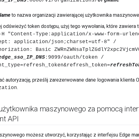
ms_IP_DNS
:8080/v1/organizations/
orgName
Name
to nazwa organizacji zawierającej użytkownika maszynowe
j odświeżyć token dostępu, użyj tego wywołania, które zawiera 
-H "Content-Type:application/x-www-form-urlen
ept: application/json;charset=utf-8" /
horization: Basic ZWRnZWNsaTplZGdlY2xpc2VjcmV
edge_sso_IP_DNS
:9099/oauth/token /
nt_type=refresh_token&refresh_token=
refreshTo
ć autoryzację, prześlij zarezerwowane dane logowania klienta
.
zation
użytkownika maszynowego za pomocą inter
t API
szynowego możesz utworzyć, korzystając z interfejsu Edge m