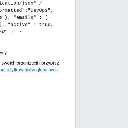
ication/json" /
ormatted":"DevOps",
e
"}, "emails" : [
], "active" : true,
rd
" }' /
yny.
 swoich organizacji i przypisz
ont użytkowników globalnych
.