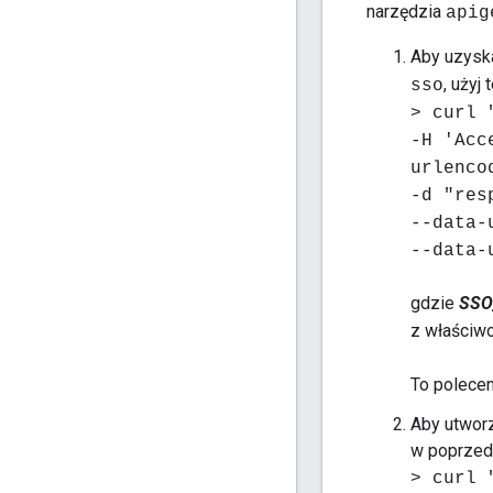
narzędzia
apig
Aby uzysk
, użyj
sso
> curl 
-H 'Acc
urlenco
-d "res
--data-
--data-
gdzie
SSO
z właściw
To polecen
Aby utworz
w poprzed
> curl 