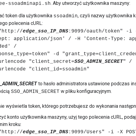
. Aby utworzyć użytkownika maszyny:
ee-ssoadminapi.sh
ać token dla użytkownika
, czyli nazwy użytkownika 
ssoadmin
 tego polecenia cURL:
"http://
edge_sso_IP_DNS
:9099/oauth/token" -i 
ept: application/json' / -H 'Content-Type: ap
ded' /
ponse_type=token" -d "grant_type=client_crede
urlencode "client_secret=
SSO_ADMIN_SECRET
" /
urlencode "client_id=ssoadmin"
_ADMIN_SECRET
to hasło administratora ustawione podczas ins
ością
w pliku konfiguracyjnym.
SSO_ADMIN_SECRET
ie wyświetla token, którego potrzebujesz do wykonania następ
yć konto użytkownika maszyny, użyj tego polecenia cURL, poda
nim kroku:
"http://
edge_sso_IP_DNS
:9099/Users" -i -X POS