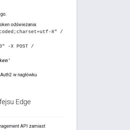
go.
token odświeżania:
coded;charset=utf-8" /
0" -X POST /
ken
'
 OAuth2 w nagłówku
fejsu Edge
anagement API zamiast