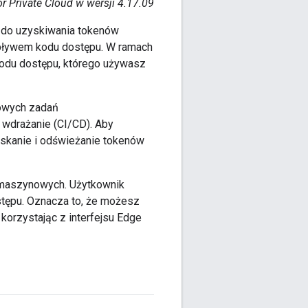
r Private Cloud w wersji 4.17.09
 do uzyskiwania tokenów
pływem kodu dostępu. W ramach
odu dostępu, którego używasz
powych zadań
e wdrażanie (CI/CD). Aby
skanie i odświeżanie tokenów
maszynowych. Użytkownik
tępu. Oznacza to, że możesz
orzystając z interfejsu Edge