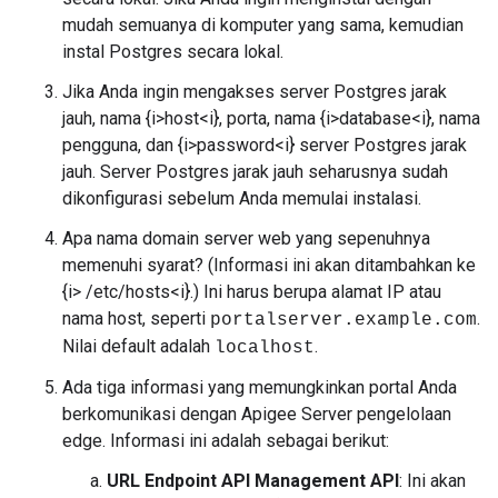
mudah semuanya di komputer yang sama, kemudian
instal Postgres secara lokal.
Jika Anda ingin mengakses server Postgres jarak
jauh, nama {i>host<i}, porta, nama {i>database<i}, nama
pengguna, dan {i>password<i} server Postgres jarak
jauh. Server Postgres jarak jauh seharusnya sudah
dikonfigurasi sebelum Anda memulai instalasi.
Apa nama domain server web yang sepenuhnya
memenuhi syarat? (Informasi ini akan ditambahkan ke
{i> /etc/hosts<i}.) Ini harus berupa alamat IP atau
nama host, seperti
.
portalserver.example.com
Nilai default adalah
.
localhost
Ada tiga informasi yang memungkinkan portal Anda
berkomunikasi dengan Apigee Server pengelolaan
edge. Informasi ini adalah sebagai berikut:
URL Endpoint API Management API
: Ini akan