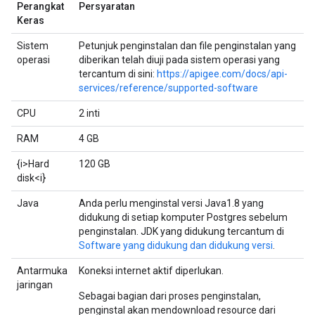
Perangkat
Persyaratan
Keras
Sistem
Petunjuk penginstalan dan file penginstalan yang
operasi
diberikan telah diuji pada sistem operasi yang
tercantum di sini:
https://apigee.com/docs/api-
services/reference/supported-software
CPU
2 inti
RAM
4 GB
{i>Hard
120 GB
disk<i}
Java
Anda perlu menginstal versi Java1.8 yang
didukung di setiap komputer Postgres sebelum
penginstalan. JDK yang didukung tercantum di
Software yang didukung dan didukung versi
.
Antarmuka
Koneksi internet aktif diperlukan.
jaringan
Sebagai bagian dari proses penginstalan,
penginstal akan mendownload resource dari