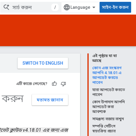
/
সাইন-ইন করুন
এই পৃষ্ঠায় যা যা
আছে
কোন এজ সংস্করণ
আপনি 4.18.01 এ
আপডেট করতে
পারেন
এটি কাজে লেগেছে?
যারা আপডেট করতে
 করুন
পারেন
মতামত জানান
কোন উপাদান আপনি
আপডেট করা
আবশ্যক
সামঞ্জস্য বজায় রাখুন
সম্পত্তি সেটিংস
াইভেট ক্লাউড v4.18.01 এর জন্য এজ
স্বয়ংক্রিয় প্রচার