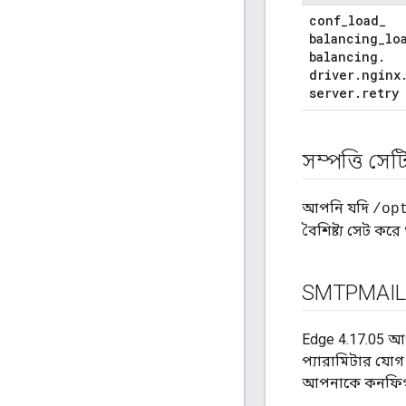
conf
_
load
_
balancing
_
lo
balancing
.
driver
.
nginx
server
.
retry
সম্পত্তি সেটি
আপনি যদি
/op
বৈশিষ্ট্য সেট ক
SMTPMAILF
Edge 4.17.05 আপ
প্যারামিটার যো
আপনাকে কনফিগ