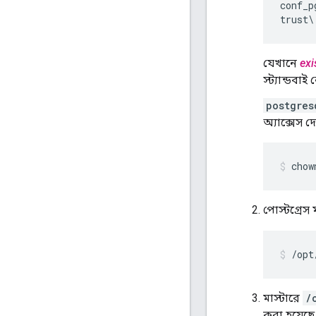
conf_p
trust\
যেখানে
exi
স্ট্যান্ডবা
postgres
অ্যাক্সেস দ
chow
পোস্টগ্রেস 
/opt
মাস্টারে
/
করা হয়েছ