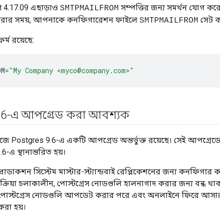
ণ 4.17.09 এছাড়াও
সম্পত্তির জন্য সমর্থন যোগ কর
SMTPMAILFROM
রার সময়, আপনাকে কনফিগারেশন ফাইলে
সেট ক
SMTPMAILFROM
্ম রয়েছে:
OM
=
"My Company <myco@company.com>"
.
6-এ আপগ্রেড করা আবশ্যক
 Postgres 9.6-এ একটি আপগ্রেড অন্তর্ভুক্ত রয়েছে। সেই আপগ্রেডে
-এ স্থানান্তরিত হয়।
ডাকশন সিস্টেম মাস্টার-স্ট্যান্ডবাই রেপ্লিকেশনের জন্য কনফিগার কর
্রিয়া চলাকালীন, পোস্টগ্রেস নোডগুলি হালনাগাদ করার জন্য বন্ধ থ
পোস্টগ্রেস নোডগুলি আপডেট করার পরে এবং অনলাইনে ফিরে আসার পর
রা হয়।