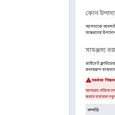
কোন উপাদ
আপনাকে অবশ্যই
সংস্করণের উপাদান
সামঞ্জস্য বজ
প্রাইভেট ক্লাউড
ফলস্বরূপ বাস্তবা
সতর্কতা:
পিছনের
আপগ্রেড প্রক্রিয়
করতে ব্যর্থ হলে নত
সম্পত্তি