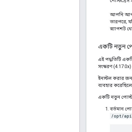
পোস্টগ্রেস
আপনি আপডেট
তারপরে, য
স্ন্যাপশট 
একটি নতুন পোস
এই পদ্ধতিটি একট
সংস্করণ (4.17.0x
ইনস্টল করার জন
ব্যবহার করেছিল
একটি নতুন পোস্টগ
বর্তমান পো
/opt/api