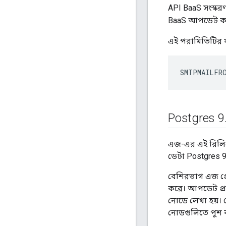
API BaaS সংস্কর
BaaS আপডেট ক
এই পরামিতিটির ফর
SMTPMAILFR
Postgres 9
এজ-এর এই রিলিজে
ডেটা Postgres 9.6
বেশিরভাগ এজ প্রো
করে। আপডেট প্রক
নোডে লেখা হয়। 
নোডগুলিতে পুশ ক