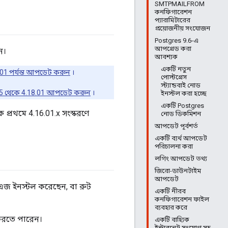
SMTPMAILFROM
কনফিগারেশন
প্যারামিটারের
প্রয়োজনীয় সংযোজন
Postgres 9.6-এ
আপগ্রেড করা
ন।
আবশ্যক
একটি নতুন
.01 পর্যন্ত আপডেট করুন
।
পোস্টগ্রেস
স্ট্যান্ডবাই নোড
05 থেকে 4.18.01 আপডেট করুন
।
ইনস্টল করা হচ্ছে
একটি Postgres
প্রথমে 4.16.01.x সংস্করণে
নোড ডিকমিশন
আপডেট পূর্বশর্ত
একটি ব্যর্থ আপডেট
পরিচালনা করা
লগিং আপডেট তথ্য
জিরো-ডাউনটাইম
আপডেট
এজ ইনস্টল করেছেন, বা রুট
একটি নীরব
কনফিগারেশন ফাইল
ব্যবহার করে
করতে পারেন।
একটি বাহ্যিক
ইন্টারনেট সংযোগ সহ