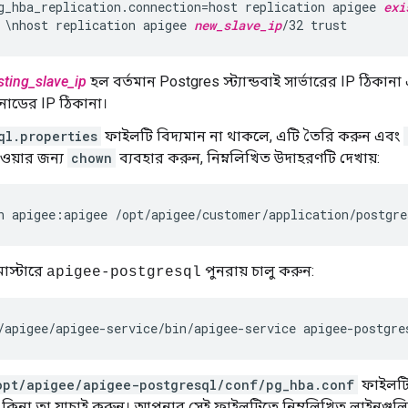
g_hba_replication.connection=host replication apigee 
exi
 \nhost replication apigee 
new_slave_ip
/32 trust
sting_slave_ip
হল বর্তমান Postgres স্ট্যান্ডবাই সার্ভারের IP ঠিকান
ই নোডের IP ঠিকানা।
ql.properties
ফাইলটি বিদ্যমান না থাকলে, এটি তৈরি করুন এবং
েওয়ার জন্য
chown
ব্যবহার করুন, নিম্নলিখিত উদাহরণটি দেখায়:
n apigee:apigee /opt/apigee/customer/application/postgre
মাস্টারে
পুনরায় চালু করুন:
apigee-postgresql
/apigee/apigee-service/bin/apigee-service apigee-postgre
opt/apigee/apigee-postgresql/conf/pg_hba.conf
ফাইলটি 
ে কিনা তা যাচাই করুন। আপনার সেই ফাইলটিতে নিম্নলিখিত লাইনগুলি