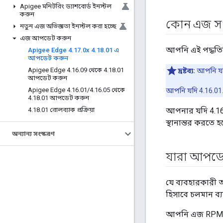
Apigee মনিটরিং ড্যাশবোর্ড ইনস্টল
করুন
কোন এজ সং
নতুন এজ অভিজ্ঞতা ইনস্টল করা হচ্ছে
এজ আপডেট করুন
আপনি এই পদ্ধতি
Apigee Edge 4
.
17
.
0x 4
.
18
.
01 এ
আপডেট করুন
Apigee Edge 4
.
16
.
09 থেকে 4
.
18
.
01
দ্রষ্টব্য:
আপনি যদ
আপডেট করুন
Apigee Edge 4
.
16
.
01
/
4
.
16
.
05 থেকে
আপনি যদি 4.16.01
4
.
18
.
01 আপডেট করুন
4
.
18
.
01 রোলব্যাক প্রক্রিয়া
আপনার যদি 4.16.
স্থানান্তর করতে
অন্যান্য সংস্করণ
যারা আপডে
যে ব্যবহারকারী 
হিসাবে চলমান ব
আপনি এজ RPMগুল