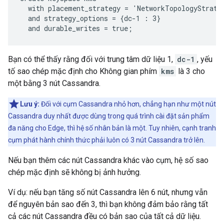
  with placement_strategy = 'NetworkTopologyStrateg
  and strategy_options = {dc-1 : 3}

  and durable_writes = true;
Bạn có thể thấy rằng đối với trung tâm dữ liệu 1,
dc-1
, yếu
tố sao chép mặc định cho Không gian phím
kms
là 3 cho
một bằng 3 nút Cassandra.
Lưu ý:
Đối với cụm Cassandra nhỏ hơn, chẳng hạn như một nút
Cassandra duy nhất được dùng trong quá trình cài đặt sản phẩm
đa năng cho Edge, thì hệ số nhân bản là một. Tuy nhiên, cạnh tranh
cụm phát hành chính thức phải luôn có 3 nút Cassandra trở lên.
Nếu bạn thêm các nút Cassandra khác vào cụm, hệ số sao
chép mặc định sẽ không bị ảnh hưởng.
Ví dụ: nếu bạn tăng số nút Cassandra lên 6 nút, nhưng vẫn
để nguyên bản sao đến 3, thì bạn không đảm bảo rằng tất
cả các nút Cassandra đều có bản sao của tất cả dữ liệu.