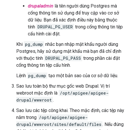
drupaladmin
là tên người dùng Postgres mà
cổng thông tin sử dụng để truy cập vào cơ sở
dữ liệu. Bạn đã xác định điều này bằng thuộc
tính
DRUPAL_PG_USER
trong cổng thông tin tệp
cấu hình cài đặt.
Khi
pg_dump
nhắc bạn nhập mật khẩu người dùng
Postgres, hãy sử dụng mật khẩu mà bạn đã chỉ định
với thuộc tính
DRUPAL_PG_PASS
trong phần cài đặt
cổng thông tin tệp cấu hình.
Lệnh
pg_dump
tạo một bản sao của cơ sở dữ liệu.
Sao lưu toàn bộ thư mục gốc web Drupal. Vị trí
webroot mặc định là
/opt/apigee/apigee-
drupal/wwwroot
.
Sao lưu các tệp công khai. Theo mặc định, các tệp này
nằm trong
/opt/apigee/apigee-
drupal/wwwroot/sites/default/files
. Nếu đúng