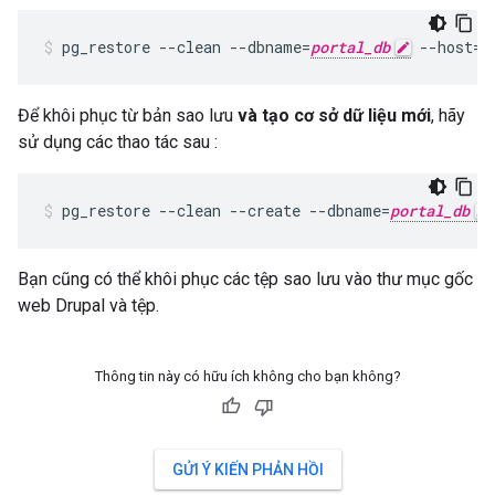
pg_restore --clean --dbname=
portal_db
 --host=l
Để khôi phục từ bản sao lưu
và tạo cơ sở dữ liệu mới
, hãy
sử dụng các thao tác sau :
pg_restore --clean --create --dbname=
portal_db
Bạn cũng có thể khôi phục các tệp sao lưu vào thư mục gốc
web Drupal và tệp.
Thông tin này có hữu ích không cho bạn không?
GỬI Ý KIẾN PHẢN HỒI