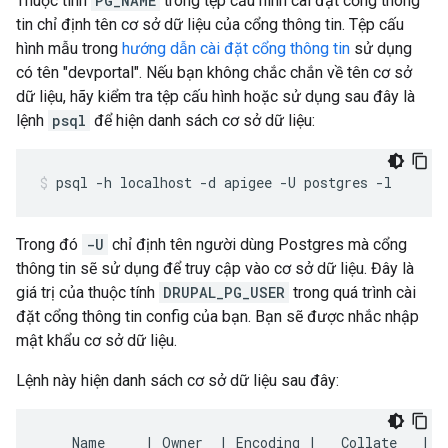
Thuộc tính
PG_NAME
trong tệp cấu hình cài đặt cổng thông
tin chỉ định tên cơ sở dữ liệu của cổng thông tin. Tệp cấu
hình mẫu trong
hướng dẫn cài đặt cổng thông tin
sử dụng
có tên "devportal". Nếu bạn không chắc chắn về tên cơ sở
dữ liệu, hãy kiểm tra tệp cấu hình hoặc sử dụng sau đây là
lệnh
psql
để hiện danh sách cơ sở dữ liệu:
psql -h localhost -d apigee -U postgres -l
Trong đó
-U
chỉ định tên người dùng Postgres mà cổng
thông tin sẽ sử dụng để truy cập vào cơ sở dữ liệu. Đây là
giá trị của thuộc tính
DRUPAL_PG_USER
trong quá trình cài
đặt cổng thông tin config của bạn. Bạn sẽ được nhắc nhập
mật khẩu cơ sở dữ liệu.
Lệnh này hiện danh sách cơ sở dữ liệu sau đây:
    Name     | Owner  | Encoding |   Collate   |   