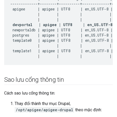
-------------+--------+----------+-------------+---
 apigee      | apigee | UTF8     | en_US.UTF-8 | e
|
        |          |             |   
|
        |          |             |   
devportal   | apigee | UTF8     | en_US.UTF-8 
 newportaldb | apigee | UTF8     | en_US.UTF-8 | e
 postgres    | apigee | UTF8     | en_US.UTF-8 | e
 template0   | apigee | UTF8     | en_US.UTF-8 | e
|
        |          |             |   
 template1   | apigee | UTF8     | en_US.UTF-8 | e
|
        |          |             |  
Sao lưu cổng thông tin
Cách sao lưu cổng thông tin:
Thay đổi thành thư mục Drupal,
/opt/apigee/apigee-drupal
theo mặc định: