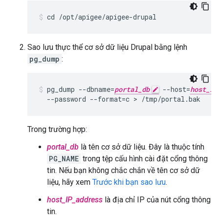
cd /opt/apigee/apigee-drupal
Sao lưu thực thể cơ sở dữ liệu Drupal bằng lệnh
pg_dump
:
pg_dump --dbname=
portal_db
 --host=
host_IP
  --password --format=c > /tmp/portal.bak
Trong trường hợp:
portal_db
là tên cơ sở dữ liệu. Đây là thuộc tính
PG_NAME
trong tệp cấu hình cài đặt cổng thông
tin. Nếu bạn không chắc chắn về tên cơ sở dữ
liệu, hãy xem
Trước khi bạn sao lưu
.
host_IP_address
là địa chỉ IP của nút cổng thông
tin.