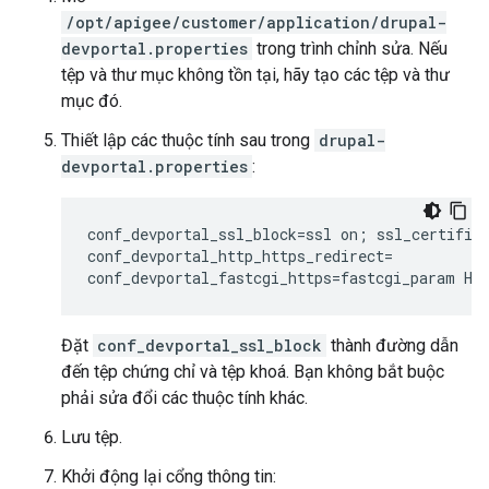
/opt/apigee/customer/application/drupal-
devportal.properties
trong trình chỉnh sửa. Nếu
tệp và thư mục không tồn tại, hãy tạo các tệp và thư
mục đó.
Thiết lập các thuộc tính sau trong
drupal-
devportal.properties
:
conf_devportal_ssl_block=ssl on; ssl_certific
conf_devportal_http_https_redirect=

conf_devportal_fastcgi_https=fastcgi_param HT
Đặt
conf_devportal_ssl_block
thành đường dẫn
đến tệp chứng chỉ và tệp khoá. Bạn không bắt buộc
phải sửa đổi các thuộc tính khác.
Lưu tệp.
Khởi động lại cổng thông tin: