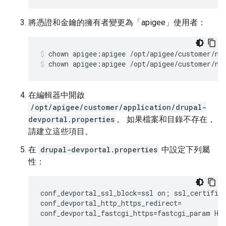
將憑證和金鑰的擁有者變更為「apigee」使用者：
chown apigee:apigee /opt/apigee/customer/ng
在編輯器中開啟
/opt/apigee/customer/application/drupal-
devportal.properties
。 如果檔案和目錄不存在，
請建立這些項目。
在
drupal-devportal.properties
中設定下列屬
性：
conf_devportal_ssl_block=ssl on; ssl_certific
conf_devportal_http_https_redirect=

conf_devportal_fastcgi_https=fastcgi_param HT