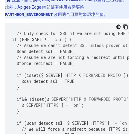
devportal.example.com
此外，Apigee Edge 內部部署使用者需要將
改用適合目標對象環境的值。
PANTHEON_ENVIRONMENT
//
Only
check
for
SSL
if
we
are
not
using
PHP
fr
if
(
PHP_SAPI
!=
'cli'
)
{
//
Assume
we
can
't detect SSL unless proven othe
$
can_detect_ssl
=
FALSE
;
//
Assume
we
are
not
forcing
a
redirect
until
pr
$
force_redirect
=
FALSE
;
if
(
isset
(
$
_SERVER
[
'HTTP_X_FORWARDED_PROTO'
])
|
$
can_detect_ssl
=
TRUE
;
}
if
&&
(
isset
(
$
_SERVER
[
'HTTP_X_FORWARDED_PROTO'
])
$
_SERVER
[
'HTTPS'
]
=
'on'
;
}
if
(
$
can_detect_ssl
$
_SERVER
[
'HTTPS'
]
!=
'on'
)
//
We
will
force
a
redirect
because
HTTPS
is
r