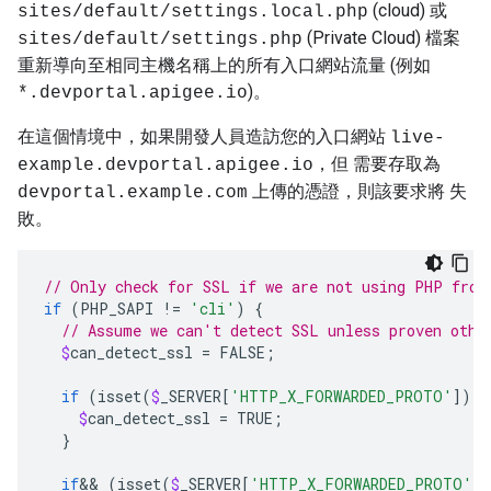
(cloud) 或
sites/default/
settings.local.php
(Private Cloud) 檔案
sites/default/
settings.php
重新導向至相同主機名稱上的所有入口網站流量 (例如
)。
*.devportal.apigee.io
在這個情境中，如果開發人員造訪您的入口網站
live-
，但 需要存取為
example.devportal.apigee.io
上傳的憑證，則該要求將 失
devportal.example.com
敗。
// Only check for SSL if we are not using PHP from
if
(
PHP_SAPI
!
=
'cli'
)
{
// Assume we can't detect SSL unless proven othe
$
can_detect_ssl
=
FALSE
;
if
(
isset
(
$
_SERVER
[
'HTTP_X_FORWARDED_PROTO'
])
|
$
can_detect_ssl
=
TRUE
;
}
if
&&
(
isset
(
$
_SERVER
[
'HTTP_X_FORWARDED_PROTO'
])