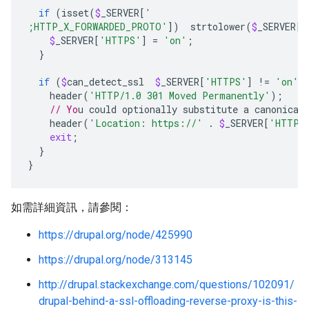
if
(
isset
(
$
_SERVER
[
'
;HTTP_X_FORWARDED_PROTO'
])
strtolower
(
$
_SERVER
[
'
$
_SERVER
[
'HTTPS'
]
=
'on'
;
}
if
(
$
can_detect_ssl
$
_SERVER
[
'HTTPS'
]
!
=
'on'
)
header
(
'HTTP/1.0 301 Moved Permanently'
);
// Yo
header
(
'Location: https://'
.
$
_SERVER
[
'HTTP_
exit
;
}
}
如需詳細資訊，請參閱：
https://drupal.org/node/425990
https://drupal.org/node/313145
http://drupal.stackexchange.com/questions/102091/
drupal-behind-a-ssl-offloading-reverse-proxy-is-this-