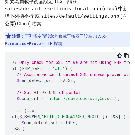
如要為負載平衡器設定 TLS，請在
(cloud) 中新
sites/default/settings.local.php
增下列指令行 或
(不
sites/default/settings.php
公開) Cloud) 檔案：
注意：
下列指令假設您的負載平衡器已設為 加入
X-
Forwarded-Proto
HTTP 標頭。
// Only check for SSL if we are not using PHP from
if
(
PHP_SAPI
!
=
'cli'
)
{
// Assume we can't detect SSL unless proven othe
$
can_detect_ssl
=
FALSE
;
// Set HTTPS URL of portal 
$
base_url
=
'https://developers.myCo.com'
;
if
(
iss
et
(
$
_SERVER
[
'HTTP_X_FORWARDED_PROTO'
])
|&&|
(
iss
$
can_d
etect_ssl
=
TRUE
;
 && 
}