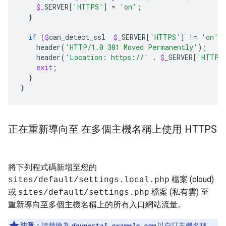
$
_SERVER
[
'HTTPS'
]
=
'on'
;
}
if
(
$
can_detect_ssl
$
_SERVER
[
'HTTPS'
]
!
=
'on'
)
header
(
'HTTP/1.0 301 Moved Permanently'
);
header
(
'Location: https://'
.
$
_SERVER
[
'HTTP_
exit
;
}
}
正在重新導向至 在多個主機名稱上使用 HTTPS
將下列程式碼新增至您的
檔案 (cloud)
sites/default/
settings.local.php
或
檔案 (私有雲) 至
sites/default/
settings.php
重新導向至多個主機名稱上的所有入口網站流量。
注意：
請替換為
以自訂主機名稱。