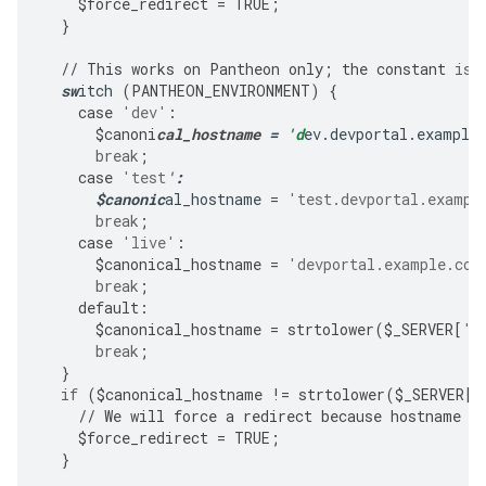
$
force_redirect
=
TRUE
;
}
//
This
works
on
Pantheon
only
;
the
constant
is
sw
itch
(
PANTHEON_ENVIRONMENT
)
{
case
'dev'
:
$
canoni
cal_hostname
=
'd
ev.devportal.example
break
;
case
'test
'
:
$
canonic
al_hostname
=
'test.devportal.exampl
break
;
case
'live'
:
$
canonical_hostname
=
'devportal.example.com
break
;
default
:
$
canonical_hostname
=
strtolower
(
$
_SERVER
[
'H
break
;
}
if
(
$
canonical_hostname
!=
strtolower
(
$
_SERVER
[
'
//
We
will
force
a
redirect
because
hostname
i
$
force_redirect
=
TRUE
;
}