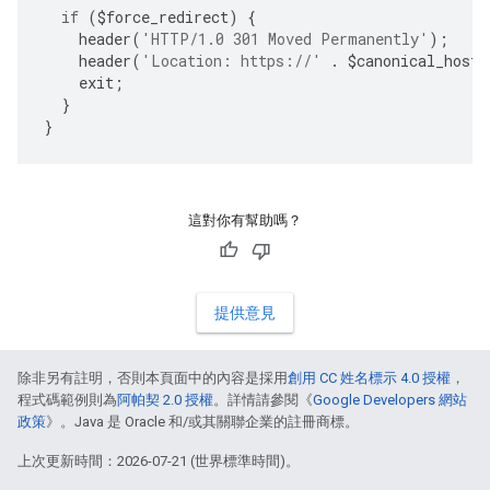
if
(
$
force_redirect
)
{
header
(
'HTTP/1.0 301 Moved Permanently'
);
header
(
'Location: https://'
.
$
canonical_hostn
exit
;
}
}
這對你有幫助嗎？
提供意見
除非另有註明，否則本頁面中的內容是採用
創用 CC 姓名標示 4.0 授權
，
程式碼範例則為
阿帕契 2.0 授權
。詳情請參閱《
Google Developers 網站
政策
》。Java 是 Oracle 和/或其關聯企業的註冊商標。
上次更新時間：2026-07-21 (世界標準時間)。