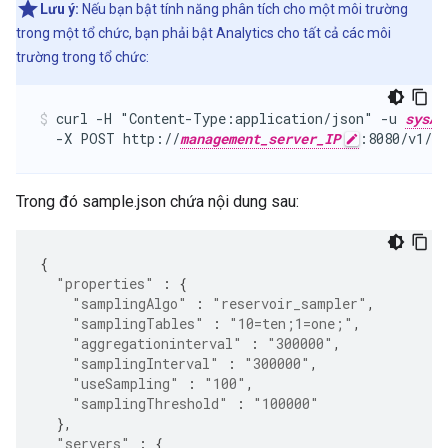
Lưu ý:
Nếu bạn bật tính năng phân tích cho một môi trường
trong một tổ chức, bạn phải bật Analytics cho tất cả các môi
trường trong tổ chức:
curl -H "Content-Type:application/json" -u 
sysAd
  -X POST http://
management_server_IP
:8080/v1/or
Trong đó sample.json chứa nội dung sau:
{
"properties"
:
{
"samplingAlgo"
:
"reservoir_sampler"
,
"samplingTables"
:
"10=ten;1=one;"
,
"aggregationinterval"
:
"300000"
,
"samplingInterval"
:
"300000"
,
"useSampling"
:
"100"
,
"samplingThreshold"
:
"100000"
},
"servers"
:
{