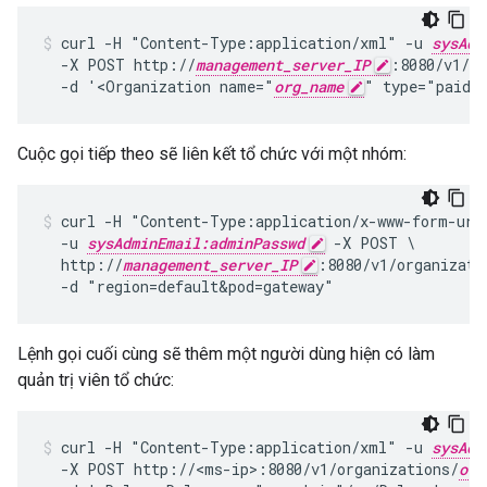
curl -H "Content-Type:application/xml" -u 
sysAdm
  -X POST http://
management_server_IP
:8080/v1/or
  -d '<Organization name="
org_name
" type="paid"
Cuộc gọi tiếp theo sẽ liên kết tổ chức với một nhóm:
curl -H "Content-Type:application/x-www-form-urle
  -u 
sysAdminEmail:adminPasswd
 -X POST \

  http://
management_server_IP
:8080/v1/organizati
  -d "region=default&pod=gateway"
Lệnh gọi cuối cùng sẽ thêm một người dùng hiện có làm
quản trị viên tổ chức:
curl -H "Content-Type:application/xml" -u 
sysAdm
  -X POST http://<ms-ip>:8080/v1/organizations/
org