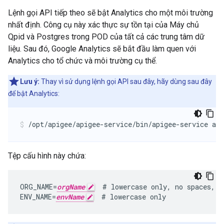
Lệnh gọi API tiếp theo sẽ bật Analytics cho một môi trường
nhất định. Công cụ này xác thực sự tồn tại của Máy chủ
Qpid và Postgres trong POD của tất cả các trung tâm dữ
liệu. Sau đó, Google Analytics sẽ bắt đầu làm quen với
Analytics cho tổ chức và môi trường cụ thể.
Lưu ý:
Thay vì sử dụng lệnh gọi API sau đây, hãy dùng sau đây
để bật Analytics:
/opt/apigee/apigee-service/bin/apigee-service api
Tệp cấu hình này chứa:
ORG_NAME=
orgName
  # lowercase only, no spaces, u
ENV_NAME=
envName
  # lowercase only