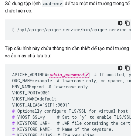
Sử dụng tập lệnh
add-env
để tạo một môi trường trong tổ
chức hiện có:
/opt/apigee/apigee-service/bin/apigee-service api
Tệp cấu hình này chứa thông tin cần thiết để tạo môi trường
và ảo máy chủ lưu trữ:
APIGEE_ADMINPW=
admin_password
  # If omitted, you
ORG_NAME=example  # lowercase only, no spaces, unde
ENV_NAME=prod  # lowercase only

VHOST_PORT=9001

VHOST_NAME=default

#
#
#
#
#