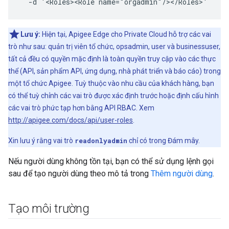
  -d '<Roles><Role name="orgadmin"/></Roles>'
Lưu ý:
Hiện tại, Apigee Edge cho Private Cloud hỗ trợ các vai
trò như sau: quản trị viên tổ chức, opsadmin, user và businessuser,
tất cả đều có quyền mặc định là toàn quyền truy cập vào các thực
thể (API, sản phẩm API, ứng dụng, nhà phát triển và báo cáo) trong
một tổ chức Apigee. Tuỳ thuộc vào nhu cầu của khách hàng, bạn
có thể tuỳ chỉnh các vai trò được xác định trước hoặc định cấu hình
các vai trò phức tạp hơn bằng API RBAC. Xem
http://apigee.com/docs/api/user-roles
.
Xin lưu ý rằng vai trò
readonlyadmin
chỉ có trong Đám mây.
Nếu người dùng không tồn tại, bạn có thể sử dụng lệnh gọi
sau để tạo người dùng theo mô tả trong
Thêm người dùng
.
Tạo môi trường