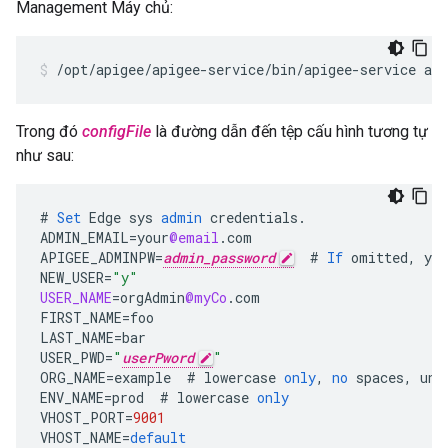
Management Máy chủ:
/opt/apigee/apigee-service/bin/apigee-service api
Trong đó
configFile
là đường dẫn đến tệp cấu hình tương tự
như sau:
#
Set
Edge
sys
admin
credentials
.
ADMIN_EMAIL
=
your
@email
.
com
APIGEE_ADMINPW
=
admin_password
#
If
omitted
,
you
NEW_USER
=
"y"
USER_NAME
=
orgAdmin
@myCo
.
com
FIRST_NAME
=
foo
LAST_NAME
=
bar
USER_PWD
=
"
userPword
"
ORG_NAME
=
example
#
lowercase
only
,
no
spaces
,
und
ENV_NAME
=
prod
#
lowercase
only
VHOST_PORT
=
9001
VHOST_NAME
=
default