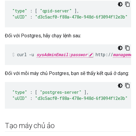
"type"
:
[
"qpid-server"
],
"uUID"
:
"d3c5acf0-f88a-478e-948d-6f3094f12e3b"
Đối với Postgres, hãy chạy lệnh sau:
curl -u 
sysAdminEmail:passwor
 http://
managemen
Đối với mỗi máy chủ Postgres, bạn sẽ thấy kết quả ở dạng:
"type"
:
[
"postgres-server"
],
"uUID"
:
"d3c5acf0-f88a-478e-948d-6f3094f12e3b"
Tạo máy chủ ảo