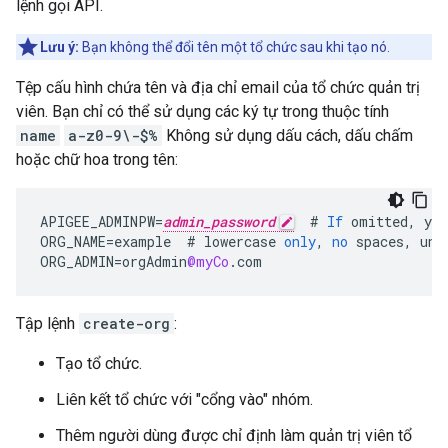
lệnh gọi API.
Lưu ý:
Bạn không thể đổi tên một tổ chức sau khi tạo nó.
Tệp cấu hình chứa tên và địa chỉ email của tổ chức quản trị
viên. Bạn chỉ có thể sử dụng các ký tự trong thuộc tính
name
a-z0-9\-$%
Không sử dụng dấu cách, dấu chấm
hoặc chữ hoa trong tên:
APIGEE_ADMINPW
=
admin_password
#
If
omitted
,
you
ORG_NAME
=
example
#
lowercase
only
,
no
spaces
,
und
ORG_ADMIN
=
orgAdmin
@myCo
.
com
Tập lệnh
create-org
:
Tạo tổ chức.
Liên kết tổ chức với "cổng vào" nhóm.
Thêm người dùng được chỉ định làm quản trị viên tổ