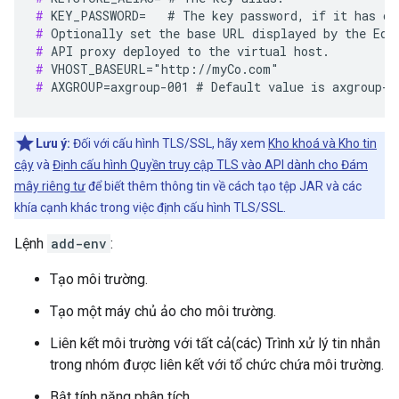
#
#
#
#
#
 AXGROUP=axgroup-001 # Default value is axgroup-0
Lưu ý:
Đối với cấu hình TLS/SSL, hãy xem
Kho khoá và Kho tin
cậy
và
Định cấu hình Quyền truy cập TLS vào API dành cho Đám
mây riêng tư
để biết thêm thông tin về cách tạo tệp JAR và các
khía cạnh khác trong việc định cấu hình TLS/SSL.
Lệnh
add-env
:
Tạo môi trường.
Tạo một máy chủ ảo cho môi trường.
Liên kết môi trường với tất cả(các) Trình xử lý tin nhắn
trong nhóm được liên kết với tổ chức chứa môi trường.
Bật tính năng phân tích