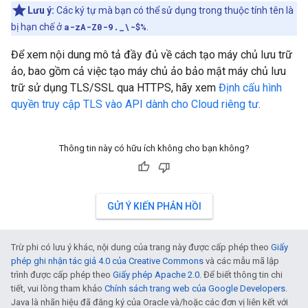
Lưu ý:
Các ký tự mà bạn có thể sử dụng trong thuộc tính tên là
bị hạn chế ở
a-zA-Z0-9._\-$%
.
Để xem nội dung mô tả đầy đủ về cách tạo máy chủ lưu trữ
ảo, bao gồm cả việc tạo máy chủ ảo bảo mật máy chủ lưu
trữ sử dụng TLS/SSL qua HTTPS, hãy xem
Định cấu hình
quyền truy cập TLS vào API dành cho Cloud riêng tư
.
Thông tin này có hữu ích không cho bạn không?
GỬI Ý KIẾN PHẢN HỒI
Trừ phi có lưu ý khác, nội dung của trang này được cấp phép theo
Giấy
phép ghi nhận tác giả 4.0 của Creative Commons
và các mẫu mã lập
trình được cấp phép theo
Giấy phép Apache 2.0
. Để biết thông tin chi
tiết, vui lòng tham khảo
Chính sách trang web của Google Developers
.
Java là nhãn hiệu đã đăng ký của Oracle và/hoặc các đơn vị liên kết với