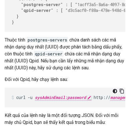
"
postgres-server
"
:
[
"1acff3a5-8a6a-4097-8d2
"
qpid-server
"
:
[
"d3c5acf0-f88a-478e-948d-6f
}
}
Thuộc tính
postgres-servers
chứa danh sách các mã
nhận dạng duy nhất (UUID) được phân tách bằng dấu phẩy,
còn thuộc tính
qpid-server
chứa các mã nhận dạng duy
nhất (UUID) Qpid. Nếu bạn cần lấy những mã nhận dạng duy
nhất (UUID) này, hãy sử dụng các lệnh sau.
Đối với Qpid, hãy chạy lệnh sau:
curl -u 
sysAdminEmail:password
 http://
manageme
Kết quả của lệnh này là một đối tượng JSON. Đối với mỗi
máy chủ Qpid, bạn sẽ thấy kết quả trong biểu mẫu: