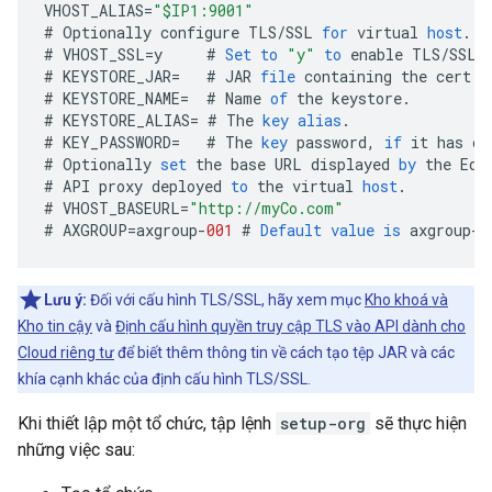
VHOST_ALIAS
=
"$IP1:9001"
#
Optionally
configure
TLS
/
SSL
for
virtual
host
.
#
VHOST_SSL
=
y
#
Set
to
"y"
to
enable
TLS
/
SSL
#
KEYSTORE_JAR
=
#
JAR
file
containing
the
cert
a
#
KEYSTORE_NAME
=
#
Name
of
the
keystore
.
#
KEYSTORE_ALIAS
=
#
The
key
alias
.
#
KEY_PASSWORD
=
#
The
key
password
,
if
it
has
on
#
Optionally
set
the
base
URL
displayed
by
the
Edg
#
API
proxy
deployed
to
the
virtual
host
.
#
VHOST_BASEURL
=
"http://myCo.com"
#
AXGROUP
=
axgroup
-
001
#
Default
value
is
axgroup
-
0
Lưu ý:
Đối với cấu hình TLS/SSL, hãy xem mục
Kho khoá và
Kho tin cậy
và
Định cấu hình quyền truy cập TLS vào API dành cho
Cloud riêng tư
để biết thêm thông tin về cách tạo tệp JAR và các
khía cạnh khác của định cấu hình TLS/SSL.
Khi thiết lập một tổ chức, tập lệnh
setup-org
sẽ thực hiện
những việc sau: