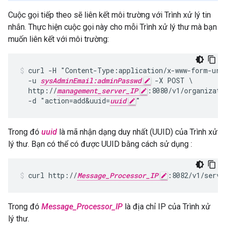
Cuộc gọi tiếp theo sẽ liên kết môi trường với Trình xử lý tin
nhắn. Thực hiện cuộc gọi này cho mỗi Trình xử lý thư mà bạn
muốn liên kết với môi trường:
curl -H "Content-Type:application/x-www-form-urle
  -u 
sysAdminEmail:adminPasswd
 -X POST \

  http://
management_server_IP
:8080/v1/organizati
  -d "action=add&uuid=
uuid
Trong đó
uuid
là mã nhận dạng duy nhất (UUID) của Trình xử
lý thư. Bạn có thể có được UUID bằng cách sử dụng :
curl http://
Message_Processor_IP
:8082/v1/serve
Trong đó
Message_Processor_IP
là địa chỉ IP của Trình xử
lý thư.