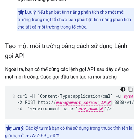
Lưu ý
: Nếu bạn bật tính năng phân tích cho một môi
trường trong một tổ chức, bạn phải bật tính năng phân tích
cho tất cả môi trường trong tổ chức.
Tạo một môi trường bằng cách sử dụng Lệnh
gọi API
Ngoài ra, bạn có thể dùng các lệnh gọi API sau đây để tạo
một môi trường. Cuộc gọi đầu tiên tạo ra môi trường:
curl -H "Content-Type:application/xml" -u 
sysAdm
  -X POST http://
management_server_IP
:8080/v1/or
  -d  '<Environment name="
env_name
"/>'
Lưu ý:
Các ký tự mà bạn có thể sử dụng trong thuộc tính tên là
giới hạn ở: a-zA-Z0-9._\-$ %.