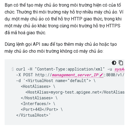
Bạn có thể tạo máy chủ ảo trong môi trường hiện có của tổ
chức. Thường thì môi trường này hỗ trợ nhiều máy chủ ảo. Ví
dụ: một máy chủ ảo có thể hỗ trợ HTTP giao thức, trong khi
một máy chủ ảo khác trong cùng môi trường hỗ trợ HTTPS
đã mã hoá giao thức.
Dùng lệnh gọi API sau để tạo thêm máy chủ ảo hoặc tạo
máy chủ ảo cho môi trường không có máy chủ ảo:
curl -H "Content-Type:application/xml" -u 
sysAdm
  -X POST http://
management_server_IP
:8080/v1/or
  -d '<VirtualHost name="default"> \

    <HostAliases> \

      <HostAlias>myorg-test.apigee.net</HostAlias> 
    </HostAliases> \

    <Interfaces/> \

    <Port>443</Port> \

  </VirtualHost>'