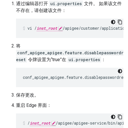
通过编辑器打开
ui.properties
文件。 如果该文件
不存在，请创建该文件：
vi /
inst_root
/apigee/customer/application
将
conf_apigee_apigee.feature.disablepasswordr
eset
令牌设置为“true”在
ui.properties
：
conf_apigee_apigee.feature.disablepasswordres
保存更改。
重启 Edge 界面：
/
inst_root
/apigee/apigee-service/bin/apig