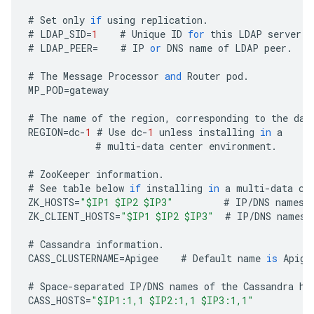
#
Set
only
if
using
replication
.
#
LDAP_SID
=
1
#
Unique
ID
for
this
LDAP
server
.
#
LDAP_PEER
=
#
IP
or
DNS
name
of
LDAP
peer
.
#
The
Message
Processor
and
Router
pod
.
MP_POD
=
gateway
#
The
name
of
the
region
,
corresponding
to
the
dat
REGION
=
dc
-
1
#
Use
dc
-
1
unless
installing
in
a
#
multi
-
data
center
environment
.
#
ZooKeeper
information
.
#
See
table
below
if
installing
in
a
multi
-
data
ce
ZK_HOSTS
=
"$IP1 $IP2 $IP3"
#
IP
/
DNS
names
ZK_CLIENT_HOSTS
=
"$IP1 $IP2 $IP3"
#
IP
/
DNS
names
#
Cassandra
information
.
CASS_CLUSTERNAME
=
Apigee
#
Default
name
is
Apige
#
Space
-
separated
IP
/
DNS
names
of
the
Cassandra
ho
CASS_HOSTS
=
"$IP1:1,1 $IP2:1,1 $IP3:1,1"