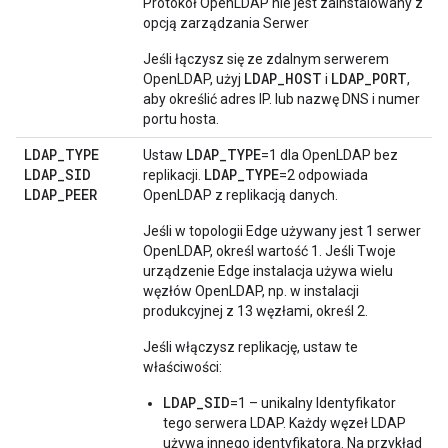
Protokół OpenLDAP nie jest zainstalowany z
opcją zarządzania Serwer
Jeśli łączysz się ze zdalnym serwerem
LDAP_HOST
LDAP_PORT
OpenLDAP, użyj
i
,
aby określić adres IP. lub nazwę DNS i numer
portu hosta.
LDAP
_
TYPE
LDAP_TYPE
Ustaw
=1 dla OpenLDAP bez
LDAP
_
SID
LDAP_TYPE
replikacji.
=2 odpowiada
LDAP
_
PEER
OpenLDAP z replikacją danych.
Jeśli w topologii Edge używany jest 1 serwer
OpenLDAP, określ wartość 1. Jeśli Twoje
urządzenie Edge instalacja używa wielu
węzłów OpenLDAP, np. w instalacji
produkcyjnej z 13 węzłami, określ 2.
Jeśli włączysz replikację, ustaw te
właściwości:
LDAP_SID
=1 – unikalny Identyfikator
tego serwera LDAP. Każdy węzeł LDAP
używa innego identyfikatora. Na przykład