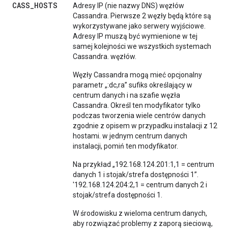
CASS
_
HOSTS
Adresy IP (nie nazwy DNS) węzłów
Cassandra. Pierwsze 2 węzły będą które są
wykorzystywane jako serwery wyjściowe.
Adresy IP muszą być wymienione w tej
samej kolejności we wszystkich systemach
Cassandra. węzłów.
Węzły Cassandra mogą mieć opcjonalny
parametr „:dc,ra” sufiks określający w
centrum danych i na szafie węzła
Cassandra. Określ ten modyfikator tylko
podczas tworzenia wiele centrów danych
zgodnie z opisem w przypadku instalacji z 12
hostami. w jednym centrum danych
instalacji, pomiń ten modyfikator.
Na przykład „192.168.124.201:1,1 = centrum
danych 1 i stojak/strefa dostępności 1”.
'192.168.124.204:2,1 = centrum danych 2 i
stojak/strefa dostępności 1.
W środowisku z wieloma centrum danych,
aby rozwiązać problemy z zaporą sieciową,