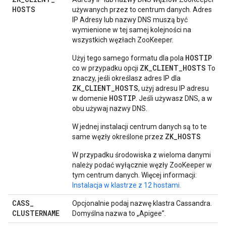
HOSTS
używanych przez to centrum danych. Adres
IP Adresy lub nazwy DNS muszą być
wymienione w tej samej kolejności na
wszystkich węzłach ZooKeeper.
HOSTIP
Użyj tego samego formatu dla pola
ZK_CLIENT_HOSTS
co w przypadku opcji
To
znaczy, jeśli określasz adres IP dla
ZK_CLIENT_HOSTS
, użyj adresu IP adresu
HOSTIP
w domenie
. Jeśli używasz DNS, a w
obu używaj nazwy DNS.
W jednej instalacji centrum danych są to te
ZK_HOSTS
same węzły określone przez
W przypadku środowiska z wieloma danymi
należy podać wyłącznie węzły ZooKeeper w
tym centrum danych. Więcej informacji:
Instalacja w klastrze z 12 hostami.
CASS
_
Opcjonalnie podaj nazwę klastra Cassandra.
CLUSTERNAME
Domyślna nazwa to „Apigee”.