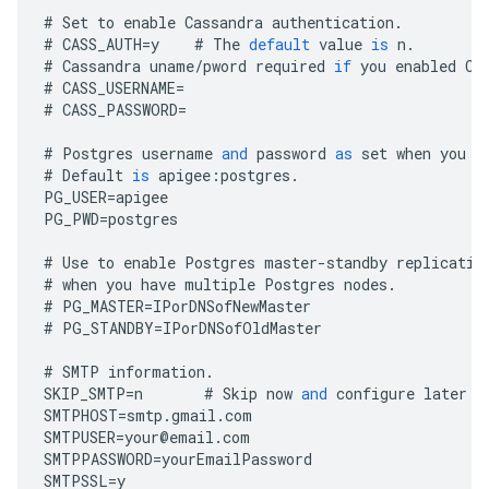
#
Set
to
enable
Cassandra
authentication
.
#
CASS_AUTH
=
y
#
The
default
value
is
n
.
#
Cassandra
uname
/
pword
required
if
you
enabled
Ca
#
CASS_USERNAME
=
#
CASS_PASSWORD
=
#
Postgres
username
and
password
as
set
when
you
i
#
Default
is
apigee
:
postgres
.
PG_USER
=
apigee
PG_PWD
=
postgres
#
Use
to
enable
Postgres
master
-
standby
replicatio
#
when
you
have
multiple
Postgres
nodes
.
#
PG_MASTER
=
IPorDNSofNewMaster
#
PG_STANDBY
=
IPorDNSofOldMaster
#
SMTP
information
.
SKIP_SMTP
=
n
#
Skip
now
and
configure
later
b
SMTPHOST
=
smtp
.
gmail
.
com
SMTPUSER
=
your
@
email
.
com
SMTPPASSWORD
=
yourEmailPassword
SMTPSSL
=
y