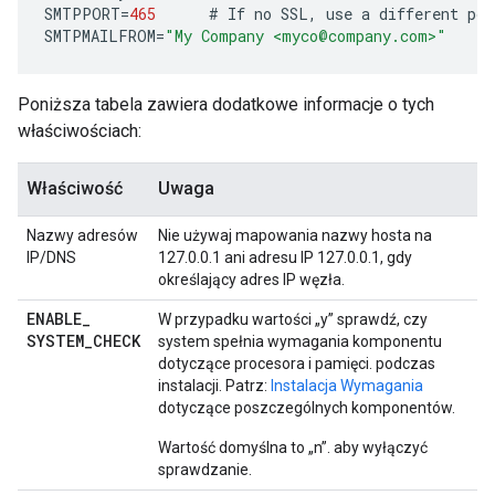
SMTPPORT
=
465
#
If
no
SSL
,
use
a
different
por
SMTPMAILFROM
=
"My Company <myco@company.com>"
Poniższa tabela zawiera dodatkowe informacje o tych
właściwościach:
Właściwość
Uwaga
Nazwy adresów
Nie używaj mapowania nazwy hosta na
IP/DNS
127.0.0.1 ani adresu IP 127.0.0.1, gdy
określający adres IP węzła.
ENABLE
_
W przypadku wartości „y” sprawdź, czy
SYSTEM
_
CHECK
system spełnia wymagania komponentu
dotyczące procesora i pamięci. podczas
instalacji. Patrz:
Instalacja Wymagania
dotyczące poszczególnych komponentów.
Wartość domyślna to „n”. aby wyłączyć
sprawdzanie.