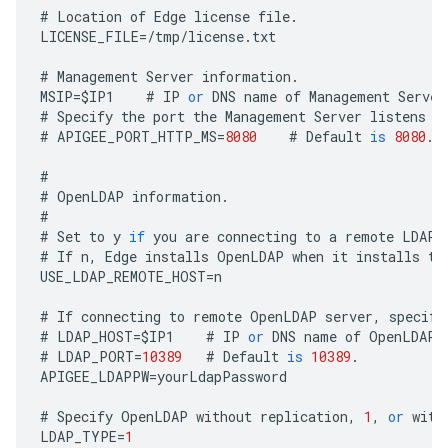
#
Location
of
Edge
license
file
.
LICENSE_FILE
=
/
tmp
/
license
.
txt
#
Management
Server
information
.
MSIP
=
$
IP1
#
IP
or
DNS
name
of
Management
Server
#
Specify
the
port
the
Management
Server
listens
o
#
APIGEE_PORT_HTTP_MS
=
8080
#
Default
is
8080
.
#
#
OpenLDAP
information
.
#
#
Set
to
y
if
you
are
connecting
to
a
remote
LDAP
#
If
n
,
Edge
installs
OpenLDAP
when
it
installs
th
USE_LDAP_REMOTE_HOST
=
n
#
If
connecting
to
remote
OpenLDAP
server
,
specify
#
LDAP_HOST
=
$
IP1
#
IP
or
DNS
name
of
OpenLDAP
#
LDAP_PORT
=
10389
#
Default
is
10389
.
APIGEE_LDAPPW
=
yourLdapPassword
#
Specify
OpenLDAP
without
replication
,
1
,
or
with
LDAP_TYPE
=
1