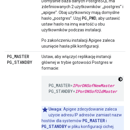
Domyślnie baza danych PostgreSQL ma
zdefiniowanych 2 użytkowników: „postgres” i
„apigee”. Obaj użytkownicy mają domyślne
PG_PWD
hasło „postgres”. Użyj
, aby ustawić
ustaw hasło na inną wartość u obu
użytkowników podczas instalacji.
Po zakończeniu instalacji Apigee zaleca
usunięcie hasła plik konfiguracji.
PG
_
MASTER
Ustaw, aby włączyć replikację instancji
PG
_
STANDBY
głównej w trybie gotowości Postgres w
formacie:
PG_MASTER=
IPorDNSofNewMaster
PG_STANDBY=
IPorDNSofOldMaster
Uwaga:
Apigee zdecydowanie zaleca
użycie adresu IP adresów zamiast nazw
PG_MASTER
hostów dla systemów
i
PG_STANDBY
w pliku konfiguracji cichej.