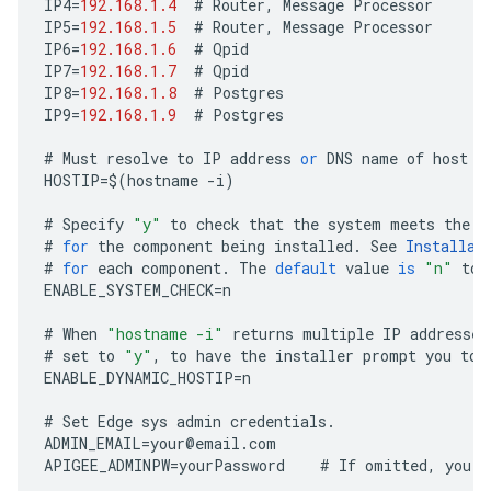
IP4
=
192.168.1.4
#
Router
,
Message
Processor
IP5
=
192.168.1.5
#
Router
,
Message
Processor
IP6
=
192.168.1.6
#
Qpid
IP7
=
192.168.1.7
#
Qpid
IP8
=
192.168.1.8
#
Postgres
IP9
=
192.168.1.9
#
Postgres
#
Must
resolve
to
IP
address
or
DNS
name
of
host
-
HOSTIP
=
$
(
hostname
-
i
)
#
Specify
"y"
to
check
that
the
system
meets
the
C
#
for
the
component
being
installed
.
See
Installat
#
for
each
component
.
The
default
value
is
"n"
to
ENABLE_SYSTEM_CHECK
=
n
#
When
"hostname -i"
returns
multiple
IP
addresses
#
set
to
"y"
,
to
have
the
installer
prompt
you
to
ENABLE_DYNAMIC_HOSTIP
=
n
#
Set
Edge
sys
admin
credentials
.
ADMIN_EMAIL
=
your
@
email
.
com
APIGEE_ADMINPW
=
yourPassword
#
If
omitted
,
you
a