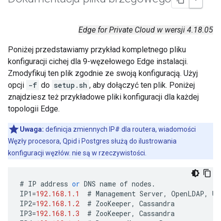
Edge for Private Cloud w wersji 4.18.05
Poniżej przedstawiamy przykład kompletnego pliku
konfiguracji cichej dla 9-węzełowego Edge instalacji.
Zmodyfikuj ten plik zgodnie ze swoją konfiguracją. Użyj
opcji
-f
do
setup.sh
, aby dołączyć ten plik. Poniżej
znajdziesz też przykładowe pliki konfiguracji dla każdej
topologii Edge.
Uwaga:
definicja zmiennych IP# dla routera, wiadomości
Węzły procesora, Qpid i Postgres służą do ilustrowania
konfiguracji węzłów. nie są w rzeczywistości.
#
IP
address
or
DNS
name
of
nodes
.
IP1
=
192.168.1.1
#
Management
Server
,
OpenLDAP
,
UI
IP2
=
192.168.1.2
#
ZooKeeper
,
Cassandra
IP3
=
192.168.1.3
#
ZooKeeper
,
Cassandra