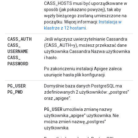
CASS_HOSTS musi być uporządkowane w
sposób (jak pokazano powyżej), tak aby
węzły bieżącego zostaną umieszczone na
początku. Więcej informacji:
Instalacja w
klastrze z 12 hostami.
CASS
_
AUTH
Jeśli włączysz uwierzytelnianie Cassandra
CASS
_
(CASS_AUTH=y), możesz przekazać dane
USERNAME
użytkownika Cassandra Nazwa użytkownika
CASS
_
i hasło.
PASSWORD
Po zakończeniu instalacji Apigee zaleca
usunięcie hasła plik konfiguracji.
PG
_
USER
Domyślnie baza danych PostgreSQL ma
PG
_
PWD
zdefiniowanych 2 użytkowników: „postgres”
oraz „apigee”.
PG_USER
umożliwia zmianę nazwy
użytkownika „apigee” użytkownika. Nie
można zmień nazwę „postgres”
użytkownika.