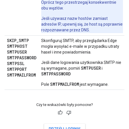
Oprócz tego przestrzegaj konsekwentnie
obu węzłów.
Jeśli używasz nazw hostów zamiast
adresów IP, upewnij się, że host są poprawnie
rozpoznawane przez DNS.
SKIP
_
SMTP
Skonfiguruj SMTP, aby przeglądarka Edge
SMTPHOST
mogła wysyłać e-maile w przypadku utraty
SMTPUSER
haseł i inne powiadomienia.
SMTPPASSWORD
Jeśli dane logowania użytkownika SMTP nie
SMTPSSL
SMTPUSER
są wymagane, pomiń
i
SMTPPORT
SMTPPASSWORD
SMTPMAILFROM
SMTPMAILFROM
Pole
jest wymagane.
Czy te wskazówki były pomocne?