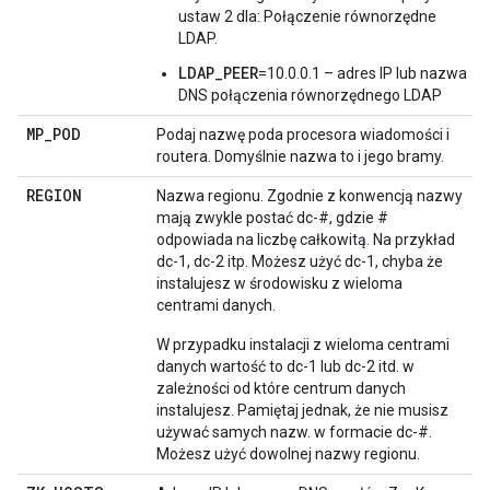
ustaw 2 dla: Połączenie równorzędne
LDAP.
LDAP_PEER
=10.0.0.1 – adres IP lub nazwa
DNS połączenia równorzędnego LDAP
MP
_
POD
Podaj nazwę poda procesora wiadomości i
routera. Domyślnie nazwa to i jego bramy.
REGION
Nazwa regionu. Zgodnie z konwencją nazwy
mają zwykle postać dc-#, gdzie #
odpowiada na liczbę całkowitą. Na przykład
dc-1, dc-2 itp. Możesz użyć dc-1, chyba że
instalujesz w środowisku z wieloma
centrami danych.
W przypadku instalacji z wieloma centrami
danych wartość to dc-1 lub dc-2 itd. w
zależności od które centrum danych
instalujesz. Pamiętaj jednak, że nie musisz
używać samych nazw. w formacie dc-#.
Możesz użyć dowolnej nazwy regionu.