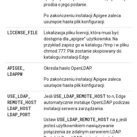
prośba o jego podanie.
Po zakończeniu instalacji Apigee zaleca
usunięcie hasła plik konfiguracji.
LICENSE
_
FILE
Lokalizacja pliku licencji, która musi być
dostępna dla „apigee” użytkownika. Na
przykład zapisz go w katalogu /tmp i w pliku
chmod 777. Plik zostanie skopiowany do
katalogu instalacji Edge.
APIGEE
_
Określa hasło OpenLDAP.
LDAPPW
Po zakończeniu instalacji Apigee zaleca
usunięcie hasła plik konfiguracji.
USE
_
LDAP
_
USE_LDAP_REMOTE_HOST
Jeśli
to n, Edge
REMOTE
_
HOST
automatycznie instaluje OpenLDAP podczas
LDAP
_
HOST
instalacji serwera zarządzania.
LDAP
_
PORT
USE_LDAP_REMOTE_HOST
Ustaw
na y, jeśli
jesteś użytkownikiem nawiązywanie
połączenia ze zdalnym serwerem LDAP.