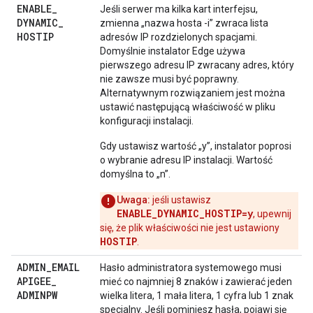
ENABLE
_
Jeśli serwer ma kilka kart interfejsu,
DYNAMIC
_
zmienna „nazwa hosta -i” zwraca lista
HOSTIP
adresów IP rozdzielonych spacjami.
Domyślnie instalator Edge używa
pierwszego adresu IP zwracany adres, który
nie zawsze musi być poprawny.
Alternatywnym rozwiązaniem jest można
ustawić następującą właściwość w pliku
konfiguracji instalacji.
Gdy ustawisz wartość „y”, instalator poprosi
o wybranie adresu IP instalacji. Wartość
domyślna to „n”.
Uwaga:
jeśli ustawisz
ENABLE_DYNAMIC_HOSTIP=y
, upewnij
się, że plik właściwości nie jest ustawiony
HOSTIP
.
ADMIN
_
EMAIL
Hasło administratora systemowego musi
APIGEE
_
mieć co najmniej 8 znaków i zawierać jeden
ADMINPW
wielka litera, 1 mała litera, 1 cyfra lub 1 znak
specjalny. Jeśli pominiesz hasła, pojawi się