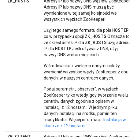
ZK
_
HOSTS
Adresy IP lub nazwy DNS węzłów ZooKeeper.
Adresy IP lub nazwy DNS muszą być
wymienione w tej samej kolejności we
wszystkich węzłach ZooKeeper.
HOSTIP
Użyj tego samego formatu dla pola
ZK_HOSTS
co w przypadku opcji
Oznacza to,
ZK_HOSTS
że określ adres IP dla
użyj adresu
HOSTIP
IP dla
Jeśli używasz DNS, użyj
nazwy DNS w obu miejscach.
W środowisku z wieloma danymi należy
wymienić wszystkie węzły ZooKeeper z obu
danych. w naszych centrach danych.
Podaj parametr „:observer”. w węzłach
ZooKeeper tylko wtedy, gdy tworzenie wielu
centrów danych zgodnie z opisem w
instalacji z 12 hostami. W jednym pliku
danych instalacji na środku, pomiń ten
modyfikator. Więcej informacji:
Instalacja w
klastrze z 12 hostami.
ZK
_
CLIENT
_
Adresy IP lub nazwy DNS węzłów ZooKeeper