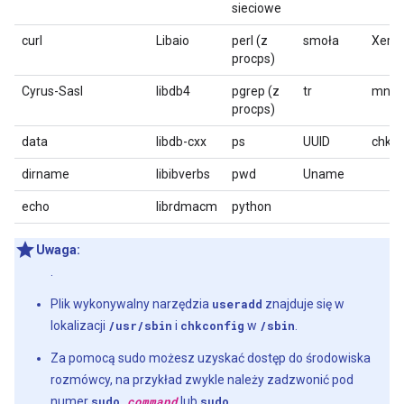
sieciowe
curl
Libaio
perl (z
smoła
Xerc
procps)
Cyrus-Sasl
libdb4
pgrep (z
tr
mnia
procps)
data
libdb-cxx
ps
UUID
chkco
dirname
libibverbs
pwd
Uname
echo
librdmacm
python
Uwaga:
.
Plik wykonywalny narzędzia
useradd
znajduje się w
lokalizacji
/usr/sbin
i
chkconfig
w
/sbin
.
Za pomocą sudo możesz uzyskać dostęp do środowiska
rozmówcy, na przykład zwykle należy zadzwonić pod
numer
sudo
command
lub
sudo