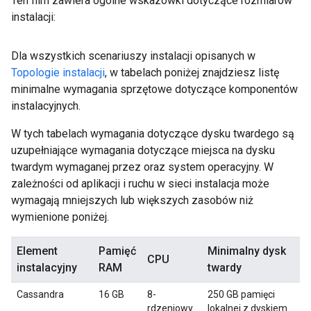
Ten film zawiera ogólne wskazówki dotyczące rozmiarów
instalacji:
Dla wszystkich scenariuszy instalacji opisanych w
Topologie instalacji
, w tabelach poniżej znajdziesz listę
minimalne wymagania sprzętowe dotyczące komponentów
instalacyjnych.
W tych tabelach wymagania dotyczące dysku twardego są
uzupełniające wymagania dotyczące miejsca na dysku
twardym wymaganej przez oraz system operacyjny. W
zależności od aplikacji i ruchu w sieci instalacja może
wymagają mniejszych lub większych zasobów niż
wymienione poniżej.
Element
Pamięć
Minimalny dysk
CPU
instalacyjny
RAM
twardy
Cassandra
16 GB
8-
250 GB pamięci
rdzeniowy
lokalnej z dyskiem