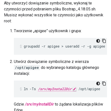
Aby utworzyć dowiązanie symboliczne, wykonaj te
czynności przed pobraniem pliku Bostrap_4.18.05.sh.
Musisz wykonać wszystkie te czynności jako użytkownik
root:
Tworzenie „apigee” użytkownik i grupa:
groupadd -r apigee > useradd -r -g apigee -
Utwórz dowiązanie symboliczne z wiersza
/opt/apigee
do wybranego katalogu głównego
instalacji:
ln -Ts 
/srv/myInstallDir
 /opt/apigee
Gdzie
/srv/myInstallDir
to żądana lokalizacja plików
Edge.