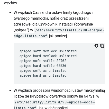
węzłów:
W węzłach Cassandra ustaw limity łagodnego i
twardego memlocka, nofile oraz przestrzeni
adresowej dla użytkownik instalacji (domyślnie
„apigee”) w
/etc/security/limits.d/90-apigee-
edge-limits.conf
jak poniżej:
apigee soft memlock unlimited

apigee hard memlock unlimited

apigee soft nofile 32768

apigee hard nofile 65536

apigee soft as unlimited

apigee hard as unlimited
W węzłach procesora wiadomości ustaw maksymalną
liczbę deskryptorów otwartych plików na 64 tys. w
/etc/security/limits.d/90-apigee-edge-
limits.conf
, jak widać poniżej: