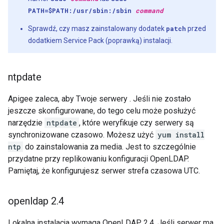
PATH=$PATH:/usr/sbin:/sbin
command
Sprawdź, czy masz zainstalowany dodatek
patch
przed
dodatkiem Service Pack (poprawką) instalacji.
ntpdate
Apigee zaleca, aby Twoje serwery . Jeśli nie zostało
jeszcze skonfigurowane, do tego celu może posłużyć
narzędzie
ntpdate
, które weryfikuje czy serwery są
synchronizowane czasowo. Możesz użyć
yum install
ntp
do zainstalowania za media. Jest to szczególnie
przydatne przy replikowaniu konfiguracji OpenLDAP.
Pamiętaj, że konfigurujesz serwer strefa czasowa UTC.
openldap 2
.
4
Lokalna instalacja wymaga OpenLDAP 2.4. Jeśli serwer ma