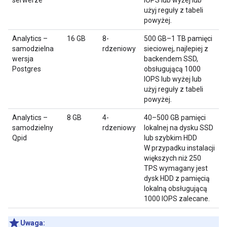
serwerze
IOPS lub wyżej lub
użyj reguły z tabeli
powyżej.
Analytics –
16 GB
8-
500 GB–1 TB pamięci
samodzielna
rdzeniowy
sieciowej, najlepiej z
wersja
backendem SSD,
Postgres
obsługującą 1000
IOPS lub wyżej lub
użyj reguły z tabeli
powyżej.
Analytics –
8 GB
4-
40–500 GB pamięci
samodzielny
rdzeniowy
lokalnej na dysku SSD
Qpid
lub szybkim HDD
W przypadku instalacji
większych niż 250
TPS wymagany jest
dysk HDD z pamięcią
lokalną obsługującą
1000 IOPS zalecane.
Uwaga: