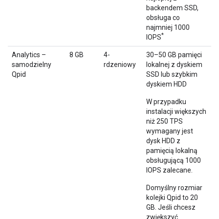
backendem SSD,
obsługa co
najmniej 1000
*
IOPS
Analytics –
8 GB
4-
30–50 GB pamięci
samodzielny
rdzeniowy
lokalnej z dyskiem
Qpid
SSD lub szybkim
dyskiem HDD
W przypadku
instalacji większych
niż 250 TPS
wymagany jest
dysk HDD z
pamięcią lokalną
obsługującą 1000
IOPS zalecane.
Domyślny rozmiar
kolejki Qpid to 20
GB. Jeśli chcesz
zwiększyć