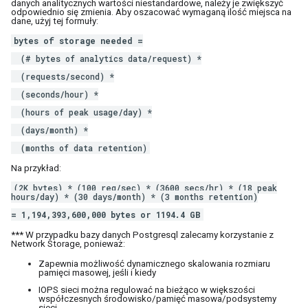
danych analitycznych wartości niestandardowe, należy je zwiększyć
odpowiednio się zmienia. Aby oszacować wymaganą ilość miejsca na
dane, użyj tej formuły:
bytes of storage needed =
(# bytes of analytics data/request) *
(requests/second) *
(seconds/hour) *
(hours of peak usage/day) *
(days/month) *
(months of data retention)
Na przykład:
(2K bytes) * (100 req/sec) * (3600 secs/hr) * (18 peak
hours/day) * (30 days/month) * (3 months retention)
= 1,194,393,600,000 bytes or 1194.4 GB
*** W przypadku bazy danych Postgresql zalecamy korzystanie z
Network Storage, ponieważ:
Zapewnia możliwość dynamicznego skalowania rozmiaru
pamięci masowej, jeśli i kiedy
IOPS sieci można regulować na bieżąco w większości
współczesnych środowisko/pamięć masowa/podsystemy
sieci.