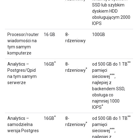
SSD lub szybkim
dyskiem HDD
obsługującym 2000
IOPS
Procesor/router
16 GB
8-
100GB
wiadomości na
rdzeniowy
tym samym
komputerze
*
**
Analytics –
16GB
8-
od 500 GB do 1 TB
*
Postgres/Qpid
rdzeniowy
pamięci
***
na tym samym
sieciowej
,
serwerze
najlepiej z
backendem SSD,
obsługa co
najmniej 1000
*
IOPS
*
**
Analytics –
16GB
8-
od 500 GB do 1 TB
*
samodzielna
rdzeniowy
pamięci
***
wersja Postgres
sieciowej
,
najlepiej z