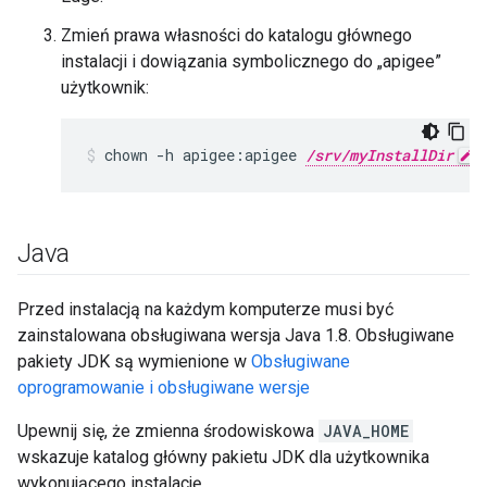
Zmień prawa własności do katalogu głównego
instalacji i dowiązania symbolicznego do „apigee”
użytkownik:
chown -h apigee:apigee 
/srv/myInstallDir
 
Java
Przed instalacją na każdym komputerze musi być
zainstalowana obsługiwana wersja Java 1.8. Obsługiwane
pakiety JDK są wymienione w
Obsługiwane
oprogramowanie i obsługiwane wersje
Upewnij się, że zmienna środowiskowa
JAVA_HOME
wskazuje katalog główny pakietu JDK dla użytkownika
wykonującego instalację.