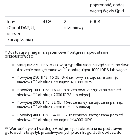
pojemność, dodaj
więcej Węzły Qpid.
Inny
4 GB
2-
60GB
(OpenLDAP, UI,
rdzeniowy
serwer
zarządzania)
* Dostosuj wymagania systemowe Postgres na podstawie
przepustowości:
Mniej niż 250 TPS: 8 GB, w przypadku sieci zarządzanej możliwe
***
4 rdzenie pamięć masowa
obsługująca 1000 IOPS lub więcej
Powyżej 250 TPS: 16 GB, 8-rdzeniowy, zarządzana pamięć
***
sieciowa
obsługa co najmniej 1000 IOPS
Powyżej 1000 TPS: 16 GB, 8-rdzeniowy, zarządzana pamięć
***
sieciowa
obsługa 2000 IOPS lub więcej
Powyżej 2000 TPS: 32 GB, 16-rdzeniowy, zarządzana pamięć
***
sieciowa
obsługa 2000 IOPS lub więcej
Powyżej 4000 TPS: 64 GB, 32-rdzeniowy, zarządzana pamięć
***
sieciowa
obsługa co najmniej 4000 IOPS.
** Wartość dysku twardego Postgres jest określana na podstawie
gotowych statystyk przechwyconych przez Edge. Jeśli dodasz do