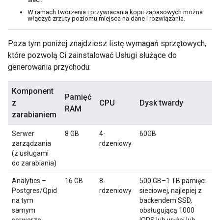
W ramach tworzenia i przywracania kopii zapasowych można
włączyć zrzuty poziomu miejsca na dane i rozwiązania.
Poza tym poniżej znajdziesz listę wymagań sprzętowych,
które pozwolą Ci zainstalować Usługi służące do
generowania przychodu:
Komponent
Pamięć
z
CPU
Dysk twardy
RAM
zarabianiem
Serwer
8 GB
4-
60GB
zarządzania
rdzeniowy
(z usługami
do zarabiania)
Analytics –
16 GB
8-
500 GB–1 TB pamięci
Postgres/Qpid
rdzeniowy
sieciowej, najlepiej z
na tym
backendem SSD,
samym
obsługującą 1000