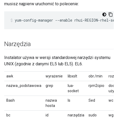
musisz najpierw uruchomić to polecenie:
yum-config-manager --enable rhui-REGION-rhel-ser
Narzędzia
Instalator używa w wersji standardowej narzędzi systemu
UNIX (zgodnie z danymi EL5 lub EL5). EL6.
awk
wyrażenie
libxslt
obr./min
rozp
nazwa_podstawowa
grep
lua-
rpm2cpio
doda
socket
użyt
Bash
nazwa
ls
Sed
wc
hosta
bc
id
narzędzia
sudo
wget