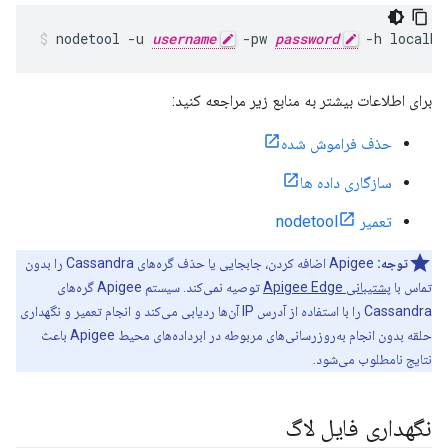
nodetool -u 
username
 -pw 
password
 -h localho
برای اطلاعات بیشتر به منابع زیر مراجعه کنید:
حذف فراموش شده
سازگاری داده ها
تعمیر nodetool
توجه:
Apigee اضافه کردن، جابجایی یا حذف گره‌های Cassandra را بدون
تماس با
پشتیبانی Apigee Edge
توصیه نمی‌کند. سیستم Apigee گره‌های
Cassandra را با استفاده از آدرس IP آن‌ها ردیابی می‌کند و انجام تعمیر و نگهداری
حلقه بدون انجام به‌روزرسانی‌های مربوطه در ابرداده‌های محیط Apigee باعث
نتایج نامطلوب می‌شود.
نگهداری فایل لاگ