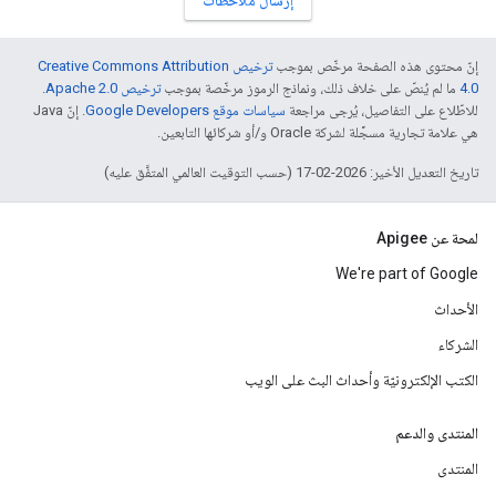
إرسال ملاحظات
إنّ محتوى هذه الصفحة مرخّص بموجب
ترخيص Creative Commons Attribution
4.0‏
ما لم يُنصّ على خلاف ذلك، ونماذج الرموز مرخّصة بموجب
ترخيص Apache 2.0‏
.
للاطّلاع على التفاصيل، يُرجى مراجعة
سياسات موقع Google Developers‏
. إنّ Java
هي علامة تجارية مسجَّلة لشركة Oracle و/أو شركائها التابعين.
تاريخ التعديل الأخير: 2026-02-17 (حسب التوقيت العالمي المتفَّق عليه)
لمحة عن Apigee
We're part of Google
الأحداث
الشركاء
الكتب الإلكترونيّة وأحداث البث على الويب
المنتدى والدعم
المنتدى