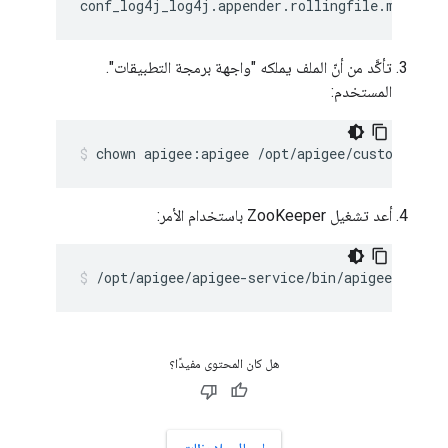
conf_log4j_log4j.appender.rollingfile.maxback
تأكَّد من أنّ الملف يملكه "واجهة برمجة التطبيقات".
المستخدم:
chown apigee:apigee /opt/apigee/customer/ap
أعد تشغيل ZooKeeper باستخدام الأمر:
/opt/apigee/apigee-service/bin/apigee-servic
هل كان المحتوى مفيدًا؟