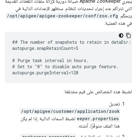
يجري Apache ZooKeeper صيانة دورية لإزالة ملفات اللقطات القديمة
التي تتراكم عند إجراء تحديثات للنظام. ستظهر الإعدادات التالية في
يتحكّم
/opt/apigee/apigee-zookeeper/conf/zoo.cfg
في هذه العملية:
## The number of snapshots to retain in dataDir:

autopurge.snapRetainCount=5

# Purge task interval in hours.

# Set to "0" to disable auto purge feature.

autopurge.purgeInterval=120
لضبط هذه الخصائص على قيم مختلفة:
تعديل
/opt/apigee/customer/application/zook
eeper.properties
لضبط السمات التالية. إذا لم يكن
هذا الملف متوفّرًا، أنشئه.
اضبط السمات التالية في
zookeeper.properties
: