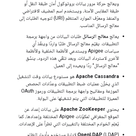
ويعالج حركة مرور بيانات بروتوكول أمان طبقة النقل أو
طبقة المقابس الآمنة، ويستخدم اسم المضيف الافتراضي
والمنفذ ومعرّف الموارد المنتظم (URI) لتوجيه الطلبات إلى
معالج الرسائل المناسب.
يعالج
معالج الرسائل
طلبات البيانات من واجهة برمجة
التطبيقات. يقيّم معالج الرسائل طلبًا واردًا وينفّذ أي
سياسات Apigee ويستدعي الأنظمة الخلفية والأنظمة
الأخرى لاسترداد البيانات. وبعد تلقّي هذه الردود، ينسِّق
"معالج الرسائل" ردًا ويعيده إلى العميل.
Apache Cassandra
هو مستودع بيانات وقت التشغيل
الذي يخزِّن عمليات ضبط التطبيقات وعدّادات الحصص
الموزعة ومفاتيح واجهة برمجة التطبيقات ورموز OAuth
المميزة للتطبيقات التي يتم تشغيلها على البوابة.
يحتوي
Apache ZooKeeper
على بيانات إعداد عن
الموقع الجغرافي لمكوّنات Apigee المختلفة وإعدادها، كما
يُعلِم الخوادم المختلفة بالتغييرات التي تطرأ على الإعدادات.
OpenLDAP
(LDAP) لإدارة مستخدم وأدوار النظام