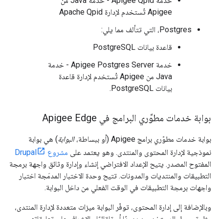
خدمة Apigee Qpid - خدمة Java من
Apigee تُستخدم لإدارة Apache Qpid
Postgres، التي تتألف مما يلي:
قاعدة بيانات PostgreSQL
خدمة Apigee Postgres Server - خدمة
Java من Apigee تُستخدم لإدارة قاعدة
بيانات PostgreSQL.
بوابة خدمات مطوِّري البرامج في Apigee Edge
بوابة خدمات مطوّري برامج Apigee (أو ببساطة،
البوابة
) هي بوابة
نموذجية لإدارة المحتوى والمنتدى. وهو يعتمد على
مشروع Drupal
المفتوح المصدر. يتيح الإعداد الافتراضي إنشاء وإدارة وثائق واجهة برمجة
التطبيقات والمنتديات والمدونات. تتيح وحدة الاختبار المدمَجة اختبار
واجهات برمجة التطبيقات في الوقت الفعلي من داخل البوابة.
وبالإضافة إلى إدارة المحتوى، توفّر البوابة ميزات متعددة لإدارة المنتدى،
مثل تسجيل المستخدمين يدويًا أو تلقائيًا والإشراف على تعليقاتهم.