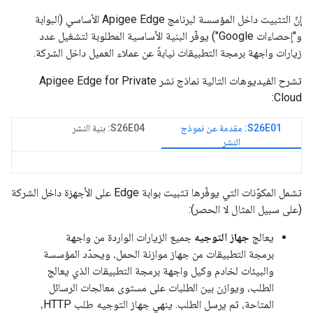
إنّ التثبيت داخل المؤسسة لبرنامج Apigee Edge الأساسي (البوابة
و"إحصاءات Google") يوفّر البنية الأساسية المطلوبة لتشغيل عدد
زيارات واجهة برمجة التطبيقات نيابةً عن عملاء العميل داخل الشركة.
تشرح الفيديوهات التالية نماذج نشر Apigee Edge for Private
Cloud:
S26E01: مقدمة عن نموذج
S26E04: بنية النشر
النشر
تشمل المكوّنات التي يوفّرها تثبيت بوابة Edge على الأجهزة داخل الشركة
(على سبيل المثال لا الحصر):
يعالج
جهاز التوجيه
جميع الزيارات الواردة من واجهة
برمجة التطبيقات من جهاز موازنة الحمل، ويحدّد المؤسسة
والبيئات لخادم وكيل واجهة برمجة التطبيقات الذي يعالج
الطلب، ويوازن بين الطلبات على مستوى معالجات الرسائل
المتاحة، ثم يرسل الطلب. ينهي جهاز التوجيه طلب HTTP،