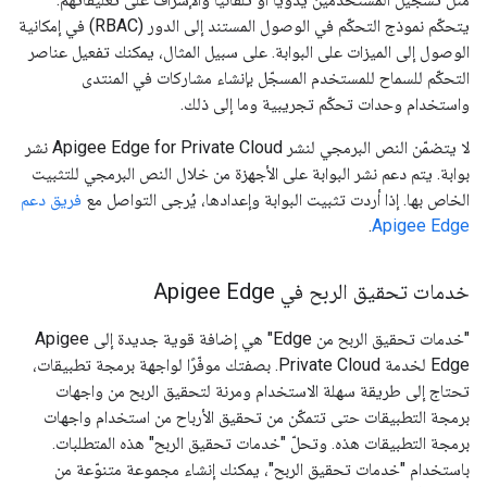
يتحكّم نموذج التحكّم في الوصول المستند إلى الدور (RBAC) في إمكانية
الوصول إلى الميزات على البوابة. على سبيل المثال، يمكنك تفعيل عناصر
التحكّم للسماح للمستخدم المسجّل بإنشاء مشاركات في المنتدى
واستخدام وحدات تحكّم تجريبية وما إلى ذلك.
لا يتضمّن النص البرمجي لنشر Apigee Edge for Private Cloud نشر
بوابة. يتم دعم نشر البوابة على الأجهزة من خلال النص البرمجي للتثبيت
الخاص بها. إذا أردت تثبيت البوابة وإعدادها، يُرجى التواصل مع
فريق دعم
.
Apigee Edge
خدمات تحقيق الربح في Apigee Edge
"خدمات تحقيق الربح من Edge" هي إضافة قوية جديدة إلى Apigee
Edge لخدمة Private Cloud. بصفتك موفّرًا لواجهة برمجة تطبيقات،
تحتاج إلى طريقة سهلة الاستخدام ومرنة لتحقيق الربح من واجهات
برمجة التطبيقات حتى تتمكّن من تحقيق الأرباح من استخدام واجهات
برمجة التطبيقات هذه. وتحلّ "خدمات تحقيق الربح" هذه المتطلبات.
باستخدام "خدمات تحقيق الربح"، يمكنك إنشاء مجموعة متنوّعة من