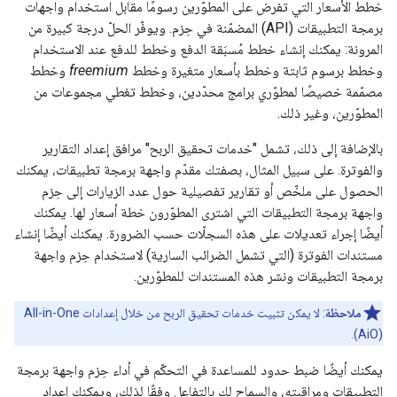
خطط الأسعار التي تفرض على المطوّرين رسومًا مقابل استخدام واجهات
برمجة التطبيقات (API) المضمّنة في حِزم. ويوفّر الحلّ درجة كبيرة من
المرونة: يمكنك إنشاء خطط مُسبَقة الدفع وخطط للدفع عند الاستخدام
وخطط برسوم ثابتة وخطط بأسعار متغيرة وخطط
freemium
وخطط
مصمّمة خصيصًا لمطوّري برامج محدّدين، وخطط تغطي مجموعات من
المطوّرين، وغير ذلك.
بالإضافة إلى ذلك، تشمل "خدمات تحقيق الربح" مرافق إعداد التقارير
والفوترة. على سبيل المثال، بصفتك مقدّم واجهة برمجة تطبيقات، يمكنك
الحصول على ملخّص أو تقارير تفصيلية حول عدد الزيارات إلى حِزم
واجهة برمجة التطبيقات التي اشترى المطوّرون خطة أسعار لها. يمكنك
أيضًا إجراء تعديلات على هذه السجلّات حسب الضرورة. يمكنك أيضًا إنشاء
مستندات الفوترة (التي تشمل الضرائب السارية) لاستخدام حِزم واجهة
برمجة التطبيقات ونشر هذه المستندات للمطوّرين.
ملاحظة
: لا يمكن تثبيت خدمات تحقيق الربح من خلال إعدادات All-in-One
(AiO).
يمكنك أيضًا ضبط حدود للمساعدة في التحكّم في أداء حِزم واجهة برمجة
التطبيقات ومراقبته، والسماح لك بالتفاعل وفقًا لذلك، ويمكنك إعداد