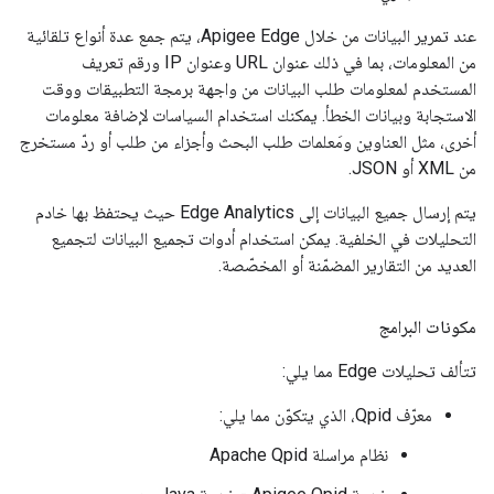
عند تمرير البيانات من خلال Apigee Edge، يتم جمع عدة أنواع تلقائية
من المعلومات، بما في ذلك عنوان URL وعنوان IP ورقم تعريف
المستخدم لمعلومات طلب البيانات من واجهة برمجة التطبيقات ووقت
الاستجابة وبيانات الخطأ. يمكنك استخدام السياسات لإضافة معلومات
أخرى، مثل العناوين ومَعلمات طلب البحث وأجزاء من طلب أو ردّ مستخرج
من XML أو JSON.
يتم إرسال جميع البيانات إلى Edge Analytics حيث يحتفظ بها خادم
التحليلات في الخلفية. يمكن استخدام أدوات تجميع البيانات لتجميع
العديد من التقارير المضمّنة أو المخصّصة.
مكونات البرامج
تتألف تحليلات Edge مما يلي:
معرّف Qpid، الذي يتكوّن مما يلي:
نظام مراسلة Apache Qpid