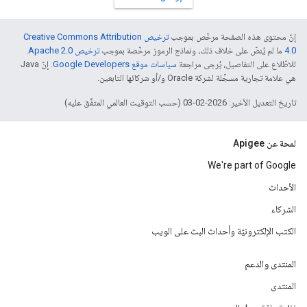
إنّ محتوى هذه الصفحة مرخّص بموجب
ترخيص Creative Commons Attribution
4.0‏
ما لم يُنصّ على خلاف ذلك، ونماذج الرموز مرخّصة بموجب
ترخيص Apache 2.0‏
.
للاطّلاع على التفاصيل، يُرجى مراجعة
سياسات موقع Google Developers‏
. إنّ Java
هي علامة تجارية مسجَّلة لشركة Oracle و/أو شركائها التابعين.
تاريخ التعديل الأخير: 2026-02-03 (حسب التوقيت العالمي المتفَّق عليه)
لمحة عن Apigee
We're part of Google
الأحداث
الشركاء
الكتب الإلكترونيّة وأحداث البث على الويب
المنتدى والدعم
المنتدى