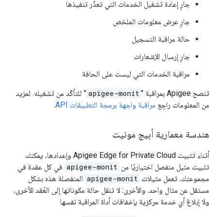
جارٍ إعادة تشغيل الخدمات التي تعذّر تنفيذها
جارٍ عرض معلومات الملخص
حالة مراقبة التسجيل
جارٍ إرسال الإشعارات
مراقبة الخدمات التي ليست على الحافة
تنصح Apigee بمراقبة "
apigee-monit
" للتأكّد من تشغيله. لمزيد
من المعلومات راجِع
مراقبة واجهة برمجة التطبيقات API
.
هندسة معمارية أبيج مونيت
أثناء تثبيت Apigee Edge for Private Cloud وإعدادها، يمكنك
تثبيت مثيل منفصل اختياريًا من
apigee-monit
في كل عقدة في
مجموعتك. تعمل مثيلات
apigee-monit
المنفصلة هذه بشكل
مستقل عن مثال واحد. والأخرى: لا تنقل حالة مكوناتها إلى العُقد الأخرى،
ولا إبلاغ أي خدمة مركزية بإخفاقات أداة المراقبة نفسها