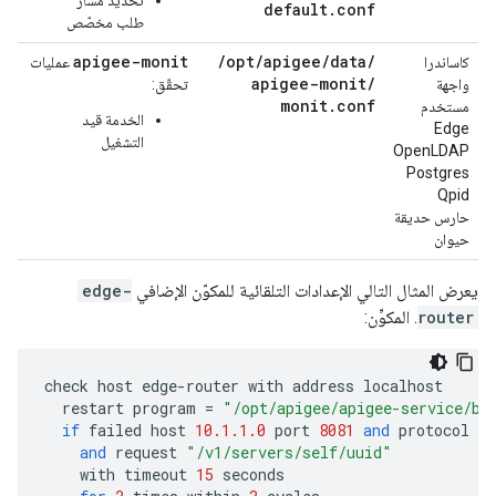
تحديد مسار
default
.
conf
طلب مخصّص
apigee-monit
/
opt
/
apigee
/
data
/
كاساندرا
عمليات
apigee-monit
/
واجهة
تحقّق:
monit
.
conf
مستخدم
الخدمة قيد
Edge
التشغيل
OpenLDAP
Postgres
Qpid
حارس حديقة
حيوان
يعرض المثال التالي الإعدادات التلقائية للمكوّن الإضافي
edge-
router
. المكوِّن:
check
host
edge
-
router
with
address
localhost
restart
program
=
"/opt/apigee/apigee-service/bi
if
failed
host
10.1.1.0
port
8081
and
protocol
ht
and
request
"/v1/servers/self/uuid"
with
timeout
15
seconds