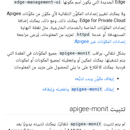
Edge الجديدة التي يكون اسم مكونها
edge-management-ui
ولا يمكنك تغيير إعدادات المكوِّن التلقائية لأي مكوّن من مكوِّنات Apigee
Edge for Private Cloud. يمكنك ذلك، ومع ذلك، يمكنك إضافة
إعدادات المكوّنات الخاصة بالخدمات الخارجية، مثل نقطة النهاية
المستهدفة. أو خدمة
httpd
. لمزيد من المعلومات، يُرجى مراجعة
إعدادات المكوّنات غير Apigee
:
بشكل تلقائي، يراقب
apigee-monit
جميع المكوّنات في العقدة التي
يتم تشغيلها. يمكنك تمكين أو وتعطيله لجميع المكونات أو لمكونات
فردية. يمكنك الاطّلاع على ما يلي للحصول على مزيد من المعلومات:
إيقاف مكوِّن وبدء تتبُّعه
إيقاف
apigee-monit
وتفعيله وإيقافه
تثبيت apigee-monit
لم يتم تثبيت
apigee-monit
تلقائيًا، يمكنك تثبيته يدويًا بعد