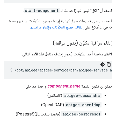
لاحظ أن "الكل" ليس خيارًا صالحًا لـ
start-component
.
للحصول على تعليمات حول كيفية إيقاف جميع المكوّنات وإلغاء رصدها،
يُرجى الاطّلاع على
إيقاف جميع المكوّنات وإلغاء مراقبتها
إلغاء مراقبة مكوِّن (بدون توقفه)
لإلغاء مراقبة أحد المكوّنات (بدون إيقاف ذلك)، نفِّذ الأمر التالي:
/opt/apigee/apigee-service/bin/apigee-service ap
يمكن أن تكون القيمة
component_name
واحدة مما يلي:
apigee-cassandra
(كاساندرا)
(OpenLDAP)
apigee-openldap
apigee-postgresql
(قاعدة بيانات PostgreSQL)