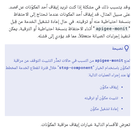
وقد يتسبب ذلك في مشكلة إذا كنت تريد إيقاف أحد المكوّنات
عن قصد
.
على سبيل المثال، قد إيقاف أحد المكونات عندما تحتاج إلى الاحتفاظ
بنسخة احتياطية منه أو ترقيته. في حال إعادة تشغيل الخدمة من قِبل
"
apigee-monit
" أثناء الاحتفاظ بنسخة احتياطية أو الترقية، يمكن
تنفيذ إجراءات الصيانة متعطلاً، مما قد يؤدي إلى فشله.
نصيحة
لمنع
apigee-monit
من التسبب في حالات تعذُّر التثبيت التوقف عن مراقبة
المكوِّن باستخدام الخيار "
stop-component
" خلال فترة انقطاع الخدمة المخطط
لها عند إجراء العمليات التالية:
إيقاف مكوِّن
تثبيت مكوِّن أو ترقيته
إعادة تشغيل مكوِّن
تعرض الأقسام التالية خيارات إيقاف مراقبة المكوّنات.