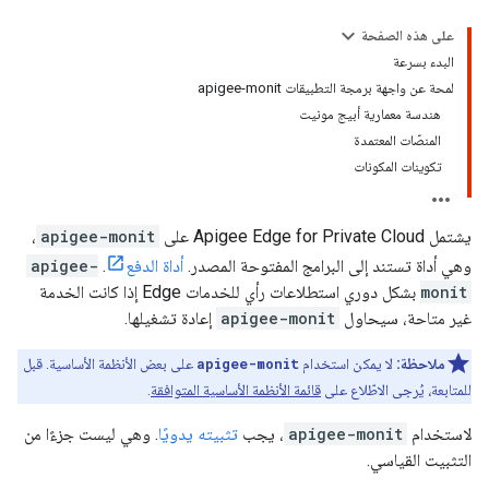
على هذه الصفحة
البدء بسرعة
لمحة عن واجهة برمجة التطبيقات apigee-monit
هندسة معمارية أبيج مونيت
المنصّات المعتمدة
تكوينات المكونات
يشتمل Apigee Edge for Private Cloud على
apigee-monit
،
وهي أداة تستند إلى البرامج المفتوحة المصدر.
أداة الدفع
.
apigee-
monit
بشكل دوري استطلاعات رأي للخدمات Edge إذا كانت الخدمة
غير متاحة، سيحاول
apigee-monit
إعادة تشغيلها.
ملاحظة:
لا يمكن استخدام
apigee-monit
على بعض الأنظمة الأساسية. قبل
للمتابعة، يُرجى الاطّلاع على
قائمة الأنظمة الأساسية المتوافقة
.
لاستخدام
apigee-monit
، يجب
تثبيته يدويًا
. وهي ليست جزءًا من
التثبيت القياسي.