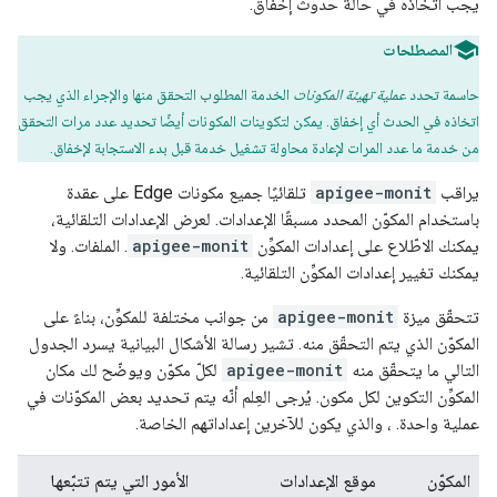
يجب اتخاذه في حالة حدوث إخفاق.
المصطلحات
حاسمة تحدد
عملية تهيئة المكونات
الخدمة المطلوب التحقق منها والإجراء الذي يجب
اتخاذه في الحدث أي إخفاق. يمكن لتكوينات المكونات أيضًا تحديد عدد مرات التحقق
من خدمة ما عدد المرات لإعادة محاولة تشغيل خدمة قبل بدء الاستجابة لإخفاق.
يراقب
apigee-monit
تلقائيًا جميع مكونات Edge على عقدة
باستخدام المكوّن المحدد مسبقًا الإعدادات. لعرض الإعدادات التلقائية،
يمكنك الاطّلاع على إعدادات المكوِّن
apigee-monit
. الملفات. ولا
يمكنك تغيير إعدادات المكوِّن التلقائية.
تتحقّق ميزة
apigee-monit
من جوانب مختلفة للمكوِّن، بناءً على
المكوّن الذي يتم التحقّق منه. تشير رسالة الأشكال البيانية يسرد الجدول
التالي ما يتحقّق منه
apigee-monit
لكلّ مكوّن ويوضّح لك مكان
المكوِّن التكوين لكل مكون. يُرجى العِلم أنّه يتم تحديد بعض المكوّنات في
عملية واحدة. ، والذي يكون للآخرين إعداداتهم الخاصة.
المكوّن
موقع الإعدادات
الأمور التي يتم تتبّعها