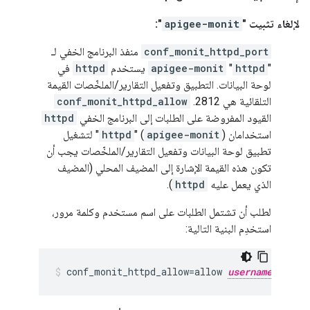
لإلغاء تثبيت "
apigee-monit
":
conf_monit_httpd_port
منفذ البرنامج الخفي لـ
"
httpd
"
apigee-monit
يستخدم
httpd
في
لوحة البيانات. التطبيق وتفعيل التقارير/الملخّصات القيمة
التلقائية هي 2812.
conf_monit_httpd_allow
القيود المفروضة على الطلبات إلى البرنامج الخفي
httpd
استخدامان (
apigee-monit
) "
httpd
" لتشغيل
تطبيق لوحة البيانات وتفعيل التقارير/الملخّصات يجب أن
تكون هذه القيمة الإشارة إلى المضيف المحلي (المضيف
الذي يعمل عليه
httpd
).
لطلب أن تشتمل الطلبات على اسم مستخدم وكلمة مرور،
استخدِم البنية التالية:
conf_monit_httpd_allow=allow 
username
:"
pa