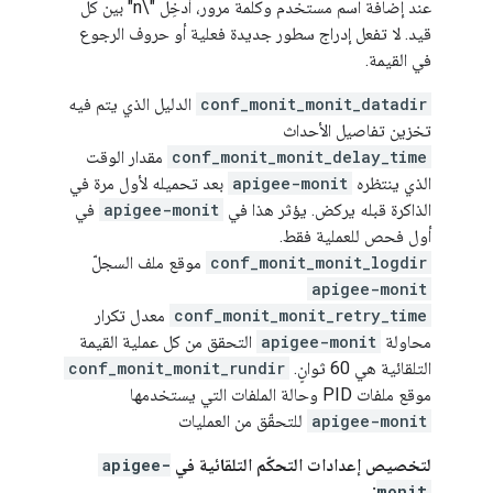
عند إضافة اسم مستخدم وكلمة مرور، أدخِل "\n" بين كل
قيد. لا تفعل إدراج سطور جديدة فعلية أو حروف الرجوع
في القيمة.
conf_monit_monit_datadir
الدليل الذي يتم فيه
تخزين تفاصيل الأحداث
conf_monit_monit_delay_time
مقدار الوقت
الذي ينتظره
apigee-monit
بعد تحميله لأول مرة في
الذاكرة قبله يركض. يؤثر هذا في
apigee-monit
في
أول فحص للعملية فقط.
conf_monit_monit_logdir
موقع ملف السجلّ
apigee-monit
conf_monit_monit_retry_time
معدل تكرار
محاولة
apigee-monit
التحقق من كل عملية القيمة
التلقائية هي 60 ثوانٍ.
conf_monit_monit_rundir
موقع ملفات PID وحالة الملفات التي يستخدمها
apigee-monit
للتحقّق من العمليات
لتخصيص إعدادات التحكّم التلقائية في
apigee-
:
monit