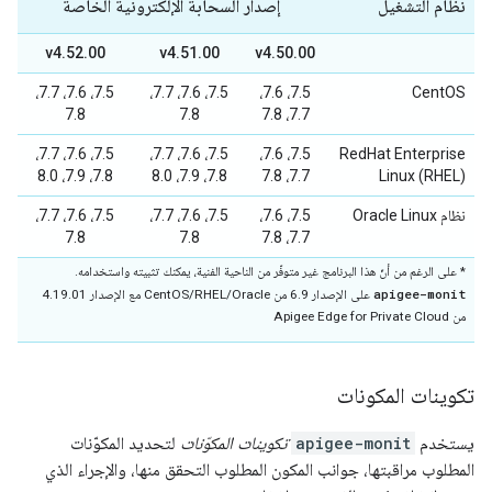
نظام التشغيل
إصدار السحابة الإلكترونية الخاصة
v4.52.00
v4.51.00
v4.50.00
7.5، 7.6، 7.7،
7.5، 7.6، 7.7،
7.5، 7.6،
CentOS
7.8
7.8
7.7، 7.8
7.5، 7.6، 7.7،
7.5، 7.6، 7.7،
7.5، 7.6،
RedHat Enterprise
7.8، 7.9، 8.0
7.8، 7.9، 8.0
7.7، 7.8
Linux (RHEL)
نظام Oracle Linux
7.5، 7.6،
7.5، 7.6، 7.7،
7.5، 7.6، 7.7،
7.8
7.8
7.7، 7.8
* على الرغم من أنّ هذا البرنامج غير متوفّر من الناحية الفنية، يمكنك تثبيته واستخدامه.
apigee-monit
على الإصدار 6.9 من CentOS/RHEL/Oracle مع الإصدار 4.19.01
من Apigee Edge for Private Cloud
تكوينات المكونات
يستخدم
apigee-monit
تكوينات المكوّنات
لتحديد المكوّنات
المطلوب مراقبتها، جوانب المكون المطلوب التحقق منها، والإجراء الذي