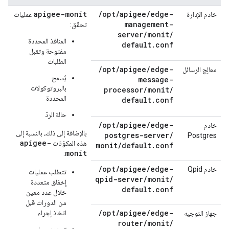
apigee-monit
/
opt
/
apigee
/
edge-
خادم الإدارة
عمليات
management-
تحقّق:
server
/
monit
/
المنافذ المحددة
default
.
conf
مفتوحة وتقبل
الطلبات
/
opt
/
apigee
/
edge-
معالِج الرسائل
يُسمح
message-
بالبروتوكولات
processor
/
monit
/
المحددة
default
.
conf
حالة الردّ
/
opt
/
apigee
/
edge-
خادم
بالإضافة إلى ذلك، بالنسبة إلى
postgres-server
/
Postgres
apigee-
هذه المكوّنات
monit
/
default
.
conf
monit
:
/
opt
/
apigee
/
edge-
خادم Qpid
تتطلب عمليات
qpid-server
/
monit
/
إخفاق متعددة
default
.
conf
خلال عدد معين
من الدورات قبل
/
opt
/
apigee
/
edge-
اتخاذ إجراء
جهاز التوجيه
router
/
monit
/