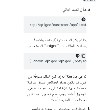
عدِّل الملف التالي:
/opt/apigee/customer/application/monit.p
إذا لم يكن الملف متوفرًا، أنشئه واضبط
إعدادات المالك على "apigee". المستخدم:
chown apigee:apigee /opt/apigee/custom
يُرجى ملاحظة أنّه إذا كان الملف متوفّرًا من
قبل، قد يكون هناك خصائص ضبط إضافية
محدّدة. فيها بالإضافة إلى ما هو مدرج في
الجدول أعلاه. يجب عدم تعديل الخصائص
بخلاف تلك المدرجة أعلاه.
اضبط قيم الخصائص أو استبدِلها بالقيم