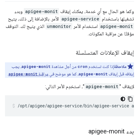
وكما هو الحال مع أي خدمة، يمكنك إيقاف
apigee-monit
وبدء
تشغيلها باستخدام
apigee-service
الأمر. بالإضافة إلى ذلك، يتيح
apigee-monit
استخدام الأمر
unmonitor
الذي يتيح لك. التوقف
مؤقتًا عن مراقبة المكونات.
إيقاف الإعلانات المتسلسلة
ملاحظة
إذا كنت تستخدم
cron
من أجل مشاهدة
apigee-monit
، يجب
إيقافه قبل إيقاف
apigee-monit
، كما هو موضح في
مراقبة
apigee-monit
.
لإيقاف "
apigee-monit
"، استخدِم الأمر التالي:
/opt/apigee/apigee-service/bin/apigee-service ap
بدء apigee-monit