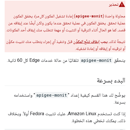
تحذير
محاولة واحدة (
apigee-monit
) إعادة تشغيل المكون
كل مرة
يخفق المكون
عملية تحقق. يخفق المكون في عملية تحقق عندما يكون ولكن أيضًا عند إيقافه عن
قصد، كما هو الحال أثناء الترقية أو التثبيت أو مهمة تتطلب منك إيقاف أحد المكونات.
نتيجةً لذلك،
يجب
إيقاف تتبُّع المكوِّن
قبل وتنفيذ أي إجراء يتطلب منك تثبيت مكوِّن
أو ترقيته أو إيقافه أو إعادة تشغيله.
يتحقّق
apigee-monit
تلقائيًا من حالة خدمات Edge كل 60 ثانية.
البدء بسرعة
يوضِّح لك هذا القسم كيفية إعداد "
apigee-monit
" واستخدامه
بسرعة.
إذا كنت تستخدم Amazon Linux، عليك تثبيت Fedora أولاً. وبخلاف
ذلك، يمكنك تخطي هذه الخطوة.