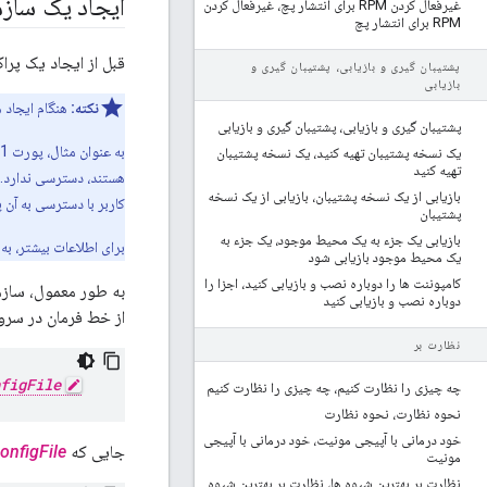
ایجاد یک ساز
غیرفعال کردن RPM برای انتشار پچ، غیرفعال کردن
RPM برای انتشار پچ
قبل از ایجاد یک پراکسی API در Apigee Edge، باید حداقل یک سازمان و در هر سازمان، یک یا چند محیط و 
پشتیبان گیری و بازیابی، پشتیبان گیری و
بازیابی
نکته:
هنگام ایجاد 
پشتیبان گیری و بازیابی، پشتیبان گیری و بازیابی
یک نسخه پشتیبان تهیه کنید، یک نسخه پشتیبان
تهیه کنید
هستند، دسترسی ندارد. 
بازیابی از یک نسخه پشتیبان، بازیابی از یک نسخه
کاربر با دسترسی به آن 
پشتیبان
بازیابی یک جزء به یک محیط موجود، یک جزء به
برای اطلاعات بیشتر، به
یک محیط موجود بازیابی شود
کامپوننت ها را دوباره نصب و بازیابی کنید، اجزا را
به طور معمول، سازما
دوباره نصب و بازیابی کنید
از خط فرمان در سرور
نظارت بر
figFile
چه چیزی را نظارت کنیم، چه چیزی را نظارت کنیم
نحوه نظارت، نحوه نظارت
خود درمانی با آپیجی مونیت، خود درمانی با آپیجی
جایی که
onfigFile
مونیت
نظارت بر بهترین شیوه ها، نظارت بر بهترین شیوه