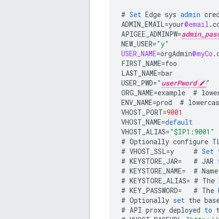
#
Set
Edge
sys
admin
cre
ADMIN_EMAIL
=
your
@email
.
c
APIGEE_ADMINPW
=
admin_pas
NEW_USER
=
"y"
USER_NAME
=
orgAdmin
@myCo
.
FIRST_NAME
=
foo
LAST_NAME
=
bar
USER_PWD
=
"
userPword
"
ORG_NAME
=
example
#
lowe
ENV_NAME
=
prod
#
lowerca
VHOST_PORT
=
9001
VHOST_NAME
=
default
VHOST_ALIAS
=
"$IP1:9001"
#
Optionally
configure
T
#
VHOST_SSL
=
y
#
Set
#
KEYSTORE_JAR
=
#
JAR
#
KEYSTORE_NAME
=
#
Name
#
KEYSTORE_ALIAS
=
#
The
#
KEY_PASSWORD
=
#
The
#
Optionally
set
the
bas
#
API
proxy
deployed
to