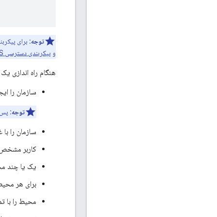
توجه:
برای پیکربندی TLS/SSL، برای اطلاعات بیشتر در مورد ایجاد فایل JAR، و سایر جنبه‌ه
و
پیکربندی دسترسی TLS به API برای Private Cloud
هنگام راه اندازی یک
سازمان را ایج
توجه:
پس ا
سازمان را با 
کاربر مشخص شد
یک یا چند مح
برای هر محیط
محیط را با تم