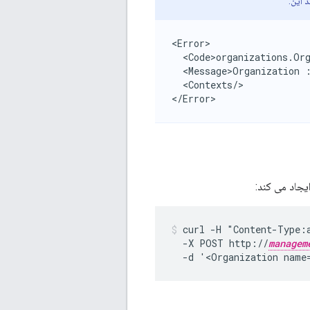
 این:
<Error>

  <Code>organizations.Org
  <Message>Organization :
  <Contexts/>

</Error>
curl -H "Content-Type:
  -X POST http://
managem
  -d '<Organization name