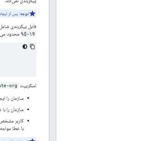
پیکربندی نمی‌کند.
توجه:
پس از ایجاد 
فایل پیکربندی شامل 
9\-$%
محدود می شو
اسکریپت
ate-org
سازمان را ایج
سازمان را با 
کاربر مشخص ش
با خطا مواجه