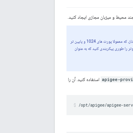
به عنوان مثال، پورت 9001. به طور پیش فرض، روتر به عنوان کاربر "apigee" اجرا می شود که به پورت های ممتاز، که معمولا پورت های 1024 و پایین تر
ر را طوری پیکربندی کنید که به عنوان
apigee-provi
استفاده کنید. آن را
/opt/apigee/apigee-serv