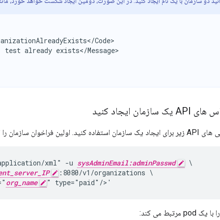
ید دو سازمان با یک نام ایجاد کنید. در این صورت، دومین ایجاد شکست خواهد خورد، مانند
anizationAlreadyExists</Code>

 test already exists</Message>

زمان ایجاد کنید
خوان سازمان را ایجاد می کند:
application/xml" -u 
sysAdminEmail:adminPasswd
 \

ent_server_IP
:8080/v1/organizations \

="
org_name
" type="paid"/>'
رتبط می کند: