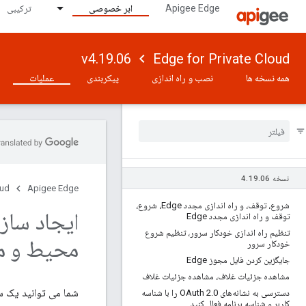
Apigee Edge
ابر خصوصی
ترکیبی
v4.19.06
Edge for Private Cloud
همه نسخه ها
نصب و راه اندازی
پیکربندی
عملیات
نسخه 4
06
.
19
.
oud
Apigee Edge
شروع، توقف، و راه اندازی مجدد Edge، شروع،
ایجاد ساز
توقف و راه اندازی مجدد Edge
تنظیم راه اندازی خودکار سرور، تنظیم شروع
محیط و م
خودکار سرور
جایگزین کردن فایل مجوز Edge
مشاهده جزئیات غلاف، مشاهده جزئیات غلاف
شما می توانید یک سا
دسترسی به نشانه‌های OAuth 2
.
0 را با شناسه
کاربر و شناسه برنامه فعال کنید