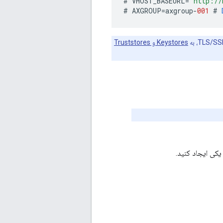
#
VHOST_BASEURL
=
"http://
#
AXGROUP
=
axgroup
-
001
#
Keystores و Truststores
یکی ایجاد کنید.