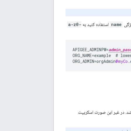
یژگی
name
استفاده کنید به
a-z0-
APIGEE_ADMINPW
=
admin_pas
ORG_NAME
=
example
#
lowe
ORG_ADMIN
=
orgAdmin
@myCo
.
اشد. در غیر این صورت اسکریپت