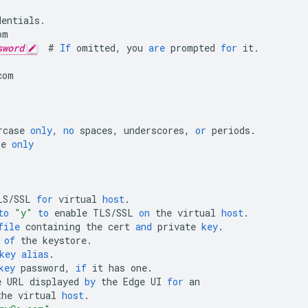
dentials
.
om
sword
#
If
omitted
,
you
are
prompted
for
it
.
com
rcase
only
,
no
spaces
,
underscores
,
or
periods
.
se
only
LS
/
SSL
for
virtual
host
.
to
"y"
to
enable
TLS
/
SSL
on
the
virtual
host
.
file
containing
the
cert
and
private
key
.
of
the
keystore
.
key
alias
.
key
password
,
if
it
has
one
.
e
URL
displayed
by
the
Edge
UI
for
an
the
virtual
host
.