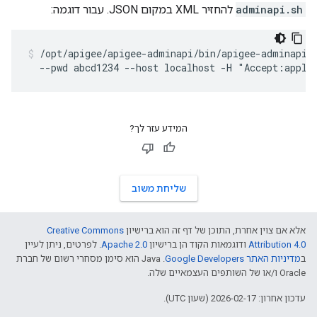
adminapi.sh
להחזיר XML במקום JSON. עבור דוגמה:
/opt/apigee/apigee-adminapi/bin/apigee-adminapi.s
  --pwd abcd1234 --host localhost -H "Accept:appli
המידע עזר לך?
שליחת משוב
אלא אם צוין אחרת, התוכן של דף זה הוא ברישיון
Creative Commons
Attribution 4.0
ודוגמאות הקוד הן ברישיון
Apache 2.0
. לפרטים, ניתן לעיין
ב
מדיניות האתר Google Developers‏
.‏ Java הוא סימן מסחרי רשום של חברת
Oracle ו/או של השותפים העצמאיים שלה.
עדכון אחרון: 2026-02-17 (שעון UTC).