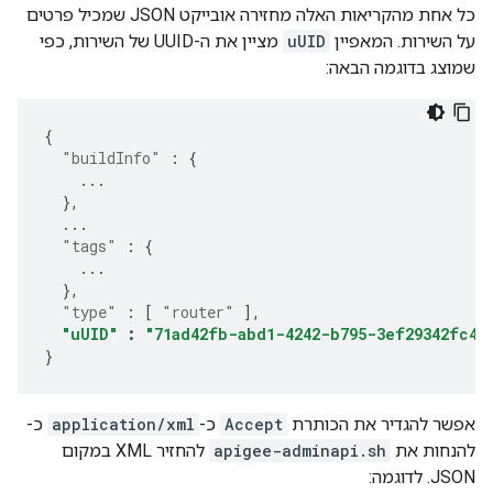
כל אחת מהקריאות האלה מחזירה אובייקט JSON שמכיל פרטים
על השירות. המאפיין
uUID
מציין את ה-UUID של השירות, כפי
שמוצג בדוגמה הבאה:
{
"buildInfo"
:
{
...
},
...
"tags"
:
{
...
},
"type"
:
[
"router"
],
"uUID"
:
"71ad42fb-abd1-4242-b795-3ef29342fc42
}
אפשר להגדיר את הכותרת
Accept
כ-
application/xml
כ-
להנחות את
apigee-adminapi.sh
להחזיר XML במקום
JSON. לדוגמה: