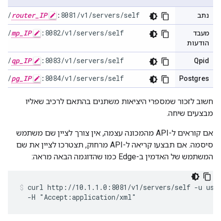
://
router_IP
:8081/v1/servers/self
נתב
://
mp_IP
:8082/v1/servers/self
מעבד
הודעות
://
qp_IP
:8083/v1/servers/self
Qpid
://
pg_IP
:8084/v1/servers/self
Postgres
חשוב לזכור שמספרי היציאות משתנים בהתאם לרכיב שאליו
מבצעים שיחה.
אם קוראים ל-API מהמכונה עצמה, אין צורך לציין שם משתמש
סיסמה. אם תבצעו קריאה ל-API מרחוק, תצטרכו לציין את שם
המשתמש של האדמין ב-Edge כמו שהדוגמה הבאה מראה:
curl http://10.1.1.0:8081/v1/servers/self -u user
  -H "Accept:application/xml"