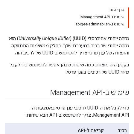
בדף הזה
שימוש ב-Management API
שימוש ב-apigee-adminapi.sh
מזהה ייחודי אוניברסלי (UUID) (
Universally Unique IDifier
) הוא
מזהה ייחודי של רכיב במערכת שלך. בחלק ממשימות התחזוקה
והתצורה של ענן פרטי צריך להשתמש ב-UUID של לרכיב הזה.
בקטע הזה מוצגות כמה שיטות שבהן אפשר להשתמש כדי לקבל
מזהי UUID של רכיבים בענן פרטי.
שימוש ב-Management API
כדי לקבל את ה-UUID לרכיבי ענן פרטי באמצעות ה-
Management API, צריך להשתמש ב-API הבא שיחות:
רכיב
קריאה ל-API