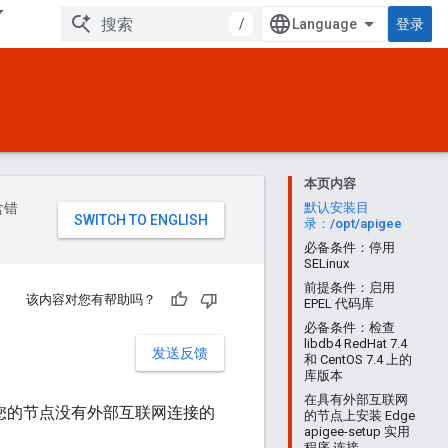
/
登录
本页内容
含错
默认安装目
录：/opt/apigee
必备条件：停用
SELinux
前提条件：启用
该内容对您有帮助吗？
EPEL 代码库
必备条件：检查
libdb4 RedHat 7.4
发送反馈
和 CentOS 7.4 上的
库版本
在具有外部互联网
您位于 您的节点没有外部互联网连接的
的节点上安装 Edge
apigee-setup 实用
程序 连接