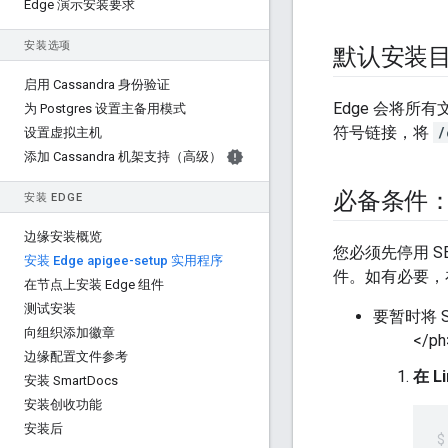
Edge 演示安装要求
安装选项
默认安装
启用 Cassandra 身份验证
Edge 会将所
为 Postgres 设置主备用模式
符号链接，将
/
设置虚拟主机
添加 Cassandra 机架支持（高级）
必备条件：停
安装 EDGE
边缘安装概览
您必须先停用 S
安装 Edge apigee-setup 实用程序
件。如有必要，在安
在节点上安装 Edge 组件
测试安装
要暂时
将 
向组织添加徽章
</ph
边缘配置文件参考
在 L
安装 Smart
Docs
安装创收功能
安装后