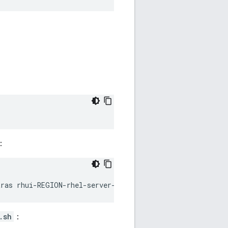
：
tras rhui-REGION-rhel-server-optional
.sh
：