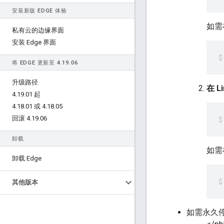
安装新版 EDGE 体验
如需
私有云的边缘界面
安装 Edge 界面
将 EDGE 更新至 4
.
19
.
06
升级路径
在 L
4
.
19
.
01 起
4
.
18
.
01 或 4
.
18
.
05
回滚 4
.
19
.
06
卸载
如需
卸载 Edge
其他版本
如需永久停